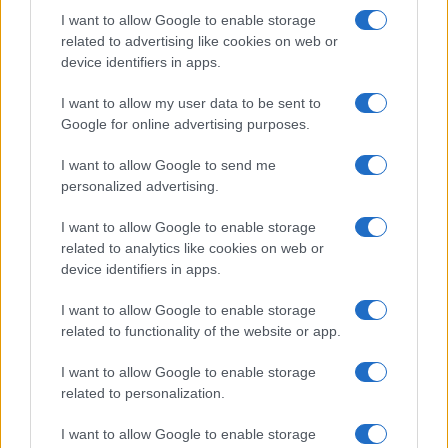
I want to allow Google to enable storage
related to advertising like cookies on web or
device identifiers in apps.
I want to allow my user data to be sent to
Google for online advertising purposes.
I want to allow Google to send me
personalized advertising.
I want to allow Google to enable storage
related to analytics like cookies on web or
device identifiers in apps.
I want to allow Google to enable storage
related to functionality of the website or app.
I want to allow Google to enable storage
Facebook
Instagram
YouTube
TikTok
Threads
related to personalization.
I want to allow Google to enable storage