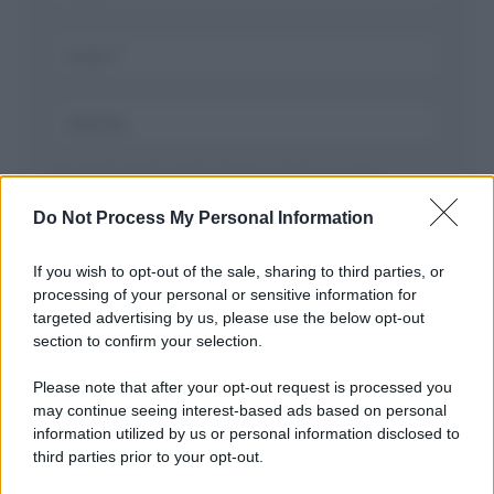
Salva il mio nome, email, e sito in questo
browser per la prossima volta che commento.
Do Not Process My Personal Information
If you wish to opt-out of the sale, sharing to third parties, or
processing of your personal or sensitive information for
targeted advertising by us, please use the below opt-out
section to confirm your selection.
Please note that after your opt-out request is processed you
may continue seeing interest-based ads based on personal
APPENA PUBBLICATI
information utilized by us or personal information disclosed to
third parties prior to your opt-out.
Costume da buttare? Ecco 8 consigli per farlo durare di più