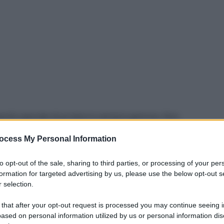
pacità speciale di produrre sempre gemme, fiori,
vamente in primavera. Una casa piena di piante e di
ocess My Personal Information
sapete quanto amo circondarmene, ma anche
vvivenza. Se i
fiori recisi
non mi appassionano, al
to opt-out of the sale, sharing to third parties, or processing of your per
er questo poi finisco per considerarle parte
formation for targeted advertising by us, please use the below opt-out s
 selection.
.
 that after your opt-out request is processed you may continue seeing i
ased on personal information utilized by us or personal information dis