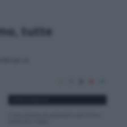
mo, tutte
nibili per un
APPENA PUBBLICATI
Il mare è davvero più pulito alle 8 o alle 18? Ecco
quando fare il bagno