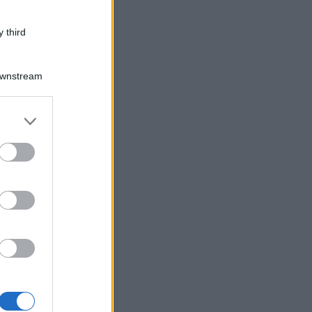
 third
Downstream
er and store
to grant or
ed purposes