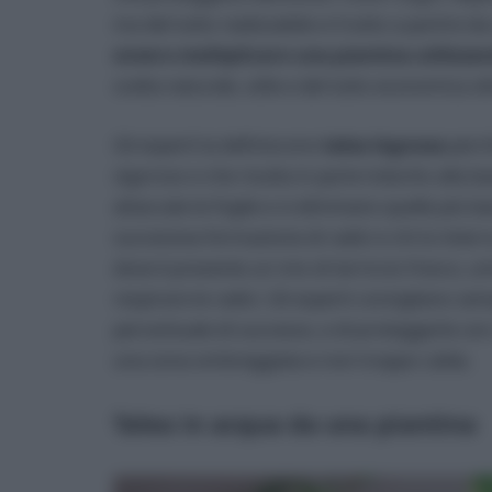
ma del tutto realizzabile e il tutto a partire 
ovvero moltiplicare una piantina utilizza
scelta naturale, utile e del tutto economica o
Gli esperti la definiscono
talea legnosa
perch
vigoroso e che risulta in parte indurito alla b
attaccate le foglie e si eliminano quelle più bas
successiva formazione di radici e chi lo inter
dove è presente un mix di terriccio fresco, um
respirare le radici. Gli esperti consigliano se
percentuale di successo, e di proteggerle con
una zona ombreggiata e non troppo calda.
Talea in acqua da una piantina