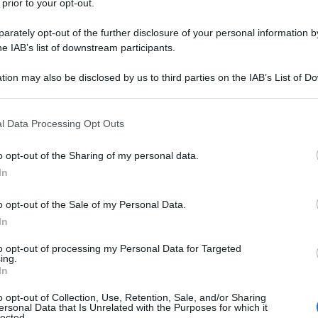
 prior to your opt-out.
rately opt-out of the further disclosure of your personal information by
he IAB’s list of downstream participants.
tion may also be disclosed by us to third parties on the IAB’s List of 
 that may further disclose it to other third parties.
 that this website/app uses one or more Google services and may gath
l Data Processing Opt Outs
including but not limited to your visit or usage behaviour. You may click 
 to Google and its third-party tags to use your data for below specifi
o opt-out of the Sharing of my personal data.
ogle consent section.
In
opongono pazientemente al mio desiderio di
o opt-out of the Sale of my Personal Data.
o.
Non certo acquistandole ma
In
ogni pianta è davvero magica e ci offre la
to opt-out of processing my Personal Data for Targeted
ing.
In
e fare, perché è davvero facile e offre infinite
o opt-out of Collection, Use, Retention, Sale, and/or Sharing
ersonal Data that Is Unrelated with the Purposes for which it
lected.