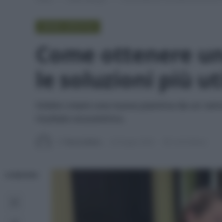
GREEN LIFESTYLE
Come ottenere un
le soluzioni più uti
Volete creare una nuova piantina da un ramo? 
risultato ecocentrico.
Di
Tessa Gelisio
24 Giugno 2024
4 min lettura
CONDIVIDI