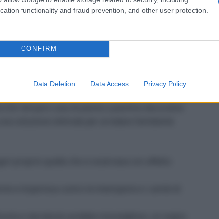
cation functionality and fraud prevention, and other user protection.
CONFIRM
e
piante aromatiche sempre a portata di mano
Data Deletion
Data Access
Privacy Policy
oppure all’interno di casa, per vivacizzare la cucina
rché riempire casa di piante e piantine decorative
 una soluzione ottimale per arredare l’ambiente
ri proprio quella che si osservava con affetto
 forte e imperiosa contro le intemperie e i cambi di
licarla e riprodurla sarebbe meraviglioso, un sogno