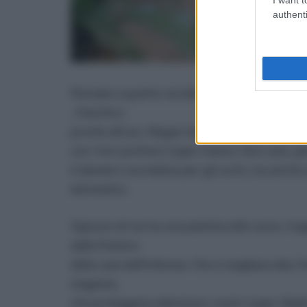
authenti
Pensate a quanto sia bello e comodo avere l
, fresche e
pronte all’uso. Magari da coltivare in balcone 
con i loro profumi super intensi. Non solo, pe
è davvero una delizia per gli occhi, ma anche
domestico.
Ognuno di noi ha una piantina del cuore, maga
dalla finestra
della casa dell’infanzia. Che si stagliava alta,
stagione,
che proteggeva silenziosa i nostri sogni. Rep