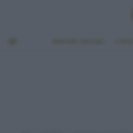
BENESSERE E BELLEZZA
A TAVO
Home
Green lifestyle
Come ottenere una piantina da una ram
»
»