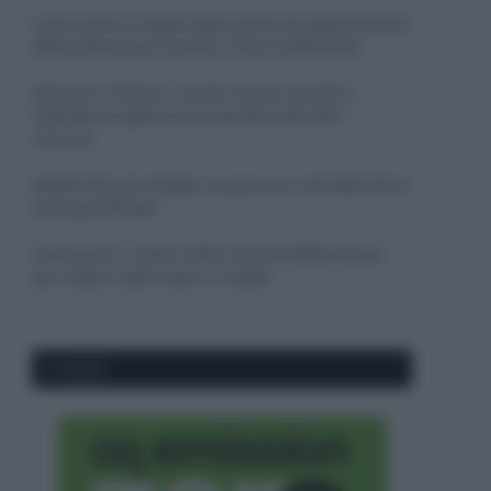
Come pulire le foglie delle piante da appartamento
dalla polvere per aiutarle a fare la fotosintesi
Sbrinare il freezer in pochi minuti: perché 2
millimetri di ghiaccio aumentano del 20% i
consumi
Deodoranti per l’estate: le paure sui sali d’alluminio
sono giustificate?
Come pulire i bidoni della raccolta differenziata
per evitare cattivi odori in estate
CO2WEB