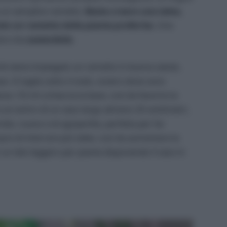
da un semplice rametto.
Basta creare una talea,
ndo un rametto della pianta preferita.
Una
ltre che
sostenibile
.
é viene impiegato un rametto in buona salute,
ase. Si taglia sotto il nodo, ovvero dove sono
se. C’è chi schiaccia la base, così da favorire la
ra al centro di un vaso largo almeno 20 centimetri,
ido, nuovo e di agriperlite, perfetta per far
mpre di interrare più talee, così da aumentare la
 un telo leggero per piante disponendo il vaso in