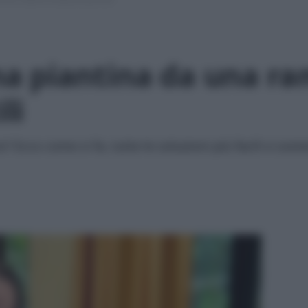
a piantina da una ra
li
Ecco come si fa, tutte le soluzioni più facili e soste