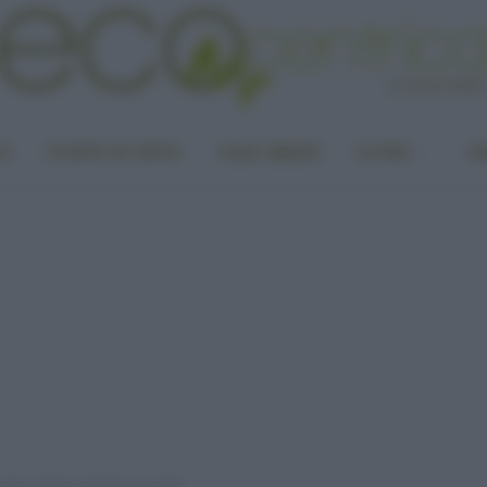
LA
PUNTO DI VISTA
CASA GREEN
ALTRO
UN
o, tutte le soluzioni più utili