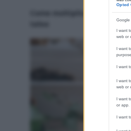
Opted 
Come moltiplicare una piant
Google 
talea
I want t
web or d
I want t
purpose
I want 
I want t
web or d
I want t
or app.
I want t
I want t