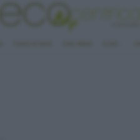
LA
PUNTO DI VISTA
CASA GREEN
ALTRO
UN
li?