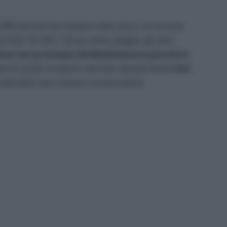
ffervescenti da mettere nella vasca. Ce ne sono
k Pink” (€ 5,95 / 150 g): meno peggio, gli unici
tivo non promosso dal Biodizionario perché in
e di ossido di etilene, derivato del petrolio)
e due
tilizzabili solo a basse concentrazioni.