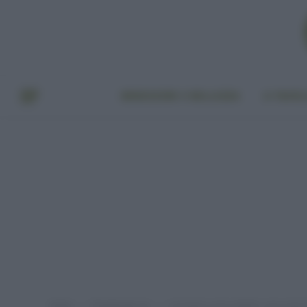
BENESSERE E BELLEZZA
A TAVO
Home
Provato per voi
Cosmetici Lush e Kiehl’s: sono natura
»
»