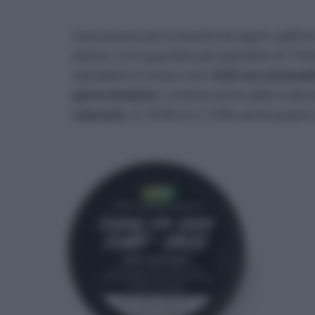
Famosissime poi le bombe da bagno, palline e
diverse, io ho guardato gli ingredienti di “Thin
ingredienti di sintesi sono
SLES (un tensioat
parte sintetico
, contiene anche delle molecol
coloranti
, CI 14700 e CI 17200, anche questi u