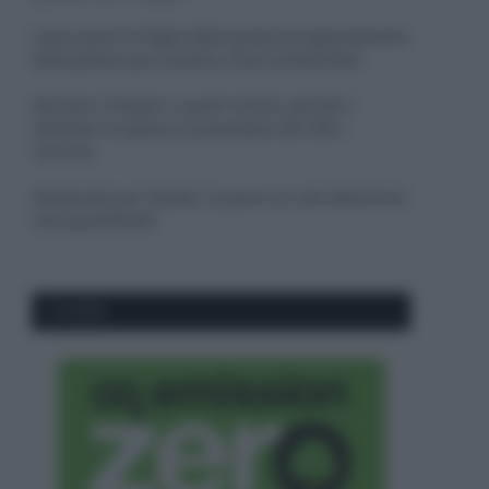
Come pulire le foglie delle piante da appartamento
dalla polvere per aiutarle a fare la fotosintesi
Sbrinare il freezer in pochi minuti: perché 2
millimetri di ghiaccio aumentano del 20% i
consumi
Deodoranti per l’estate: le paure sui sali d’alluminio
sono giustificate?
CO2WEB