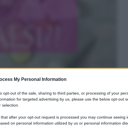
ocess My Personal Information
 passi da gigante e ha conquistato schiere di
to opt-out of the sale, sharing to third parties, or processing of your per
are un prodotto è sempre meglio tenere gli occhi
formation for targeted advertising by us, please use the below opt-out s
 non sia solo una bella operazione di marketing.
 selection.
 that after your opt-out request is processed you may continue seeing i
i prodotti naturali: spesso alcuni ingredienti
ased on personal information utilized by us or personal information dis