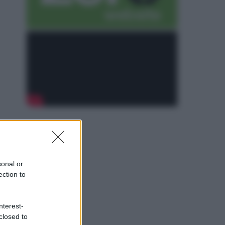
sonal or
ection to
nterest-
closed to