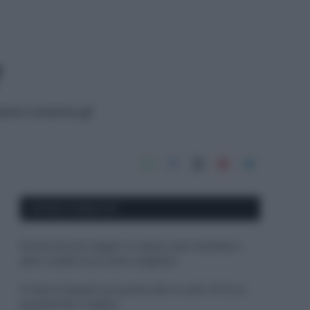
?
iamo insieme gli
APPENA PUBBLICATI
Perché alcune maglie in cotone sono morbide e
altre ruvide? Ecco come sceglierle
Il mare è davvero più pulito alle 8 o alle 18? Ecco
quando fare il bagno