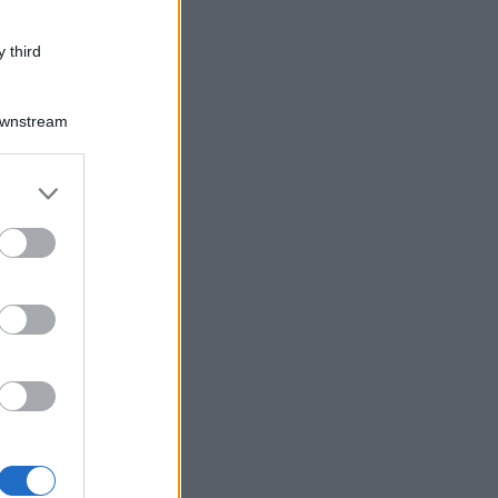
 third
Downstream
er and store
to grant or
ed purposes