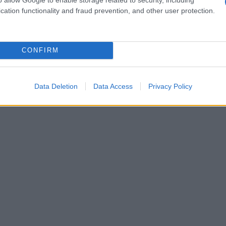
cation functionality and fraud prevention, and other user protection.
so perché in particolari condizioni può generare
tre troviamo un
colorante di sintesi
, CI 42090, la
ché tossico, più Methylparaben e Propylparaben: i
CONFIRM
nterferenti endocrini.
Data Deletion
Data Access
Privacy Policy