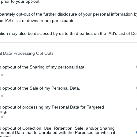
e in inganno, perché guardando l’inci magari si
 prior to your opt-out.
la cosmesi eco-biologica.
rately opt-out of the further disclosure of your personal information by
he IAB’s list of downstream participants.
nsieme…
tion may also be disclosed by us to third parties on the IAB’s List of 
 that may further disclose it to other third parties.
 that this website/app uses one or more Google services and may gath
l Data Processing Opt Outs
including but not limited to your visit or usage behaviour. You may click 
chiesto spesso qualche informazione in più, se
 to Google and its third-party tags to use your data for below specifi
o opt-out of the Sharing of my personal data.
ta tutto sull’aspetto green: il loro claim è “Fresh
ogle consent section.
In
atti a mano), senza packaging, senza
. Per non parlare dell’elenco di ingredienti
o opt-out of the Sale of my Personal Data.
to… ma sarà davvero così?
In
to opt-out of processing my Personal Data for Targeted
ono facilmente consultabili sul sito, sono scritti in
ing.
In
sintesi, che loro giudicano “sicure”; ciascuna voce
i.
o opt-out of Collection, Use, Retention, Sale, and/or Sharing
ersonal Data that Is Unrelated with the Purposes for which it
lected.