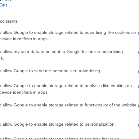
Out
lt”.
consents
o allow Google to enable storage related to advertising like cookies on
evice identifiers in apps.
o allow my user data to be sent to Google for online advertising
s.
to allow Google to send me personalized advertising.
o allow Google to enable storage related to analytics like cookies on
evice identifiers in apps.
o allow Google to enable storage related to functionality of the website
o allow Google to enable storage related to personalization.
viso e corpo, a base di sale marino, lime e
la presenza di
Triethanolamine
, a cui Fabrizio
o allow Google to enable storage related to security, including