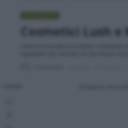
PROVATO PER VOI
Cosmetici Lush e K
Come riconoscere un prodotto veramente na
ingredienti dei cosmetici di due famosi marc
Di
Adriano Mariani
6 Marzo 2018
6 min lettura
Distinguere i veri prodot
CONDIVIDI