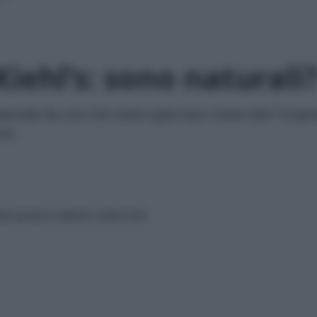
iehl’s: sono naturali
turale da uno che viene spacciato come tale? Scopr
hi.
ti green e sfatare i falsi miti