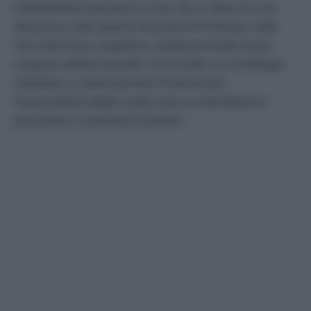
nell’ambiente attraverso urine, feci e saliva. In una
discarica a cielo aperto nei pressi di Ushuaia, nella
Terra del Fuoco argentina, quelle particelle erano
sospese nell’aria quando ci è arrivato un ornitologo
olandese. Lo aveva portato lì l’amore per
l’osservazione degli uccelli e per un esemplare in
particolare, il
caracara
di Darwin.