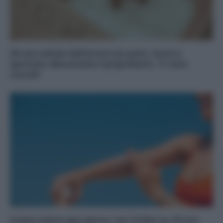
20 cani salvati dall’orrore con pulci, morsi e
sporcizia: denunciato il proprietario, 11 sono
cuccioli
Crema solare ogni giorno, ma 12 filtri su 16 non