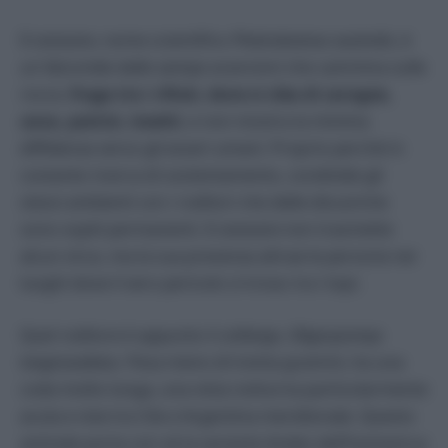
Il
caracara
, nome scientifico
Phalcoboenus australis
, è
un falconide dalle zampe arancioni che cammina sulle
rocce,
fruga tra i rifiuti, dove si ciba di carogne,
uova, pulcini, insetti
, e non mostra la minima
diffidenza verso gli esseri umani. Proprio perché in
costante ricerca di sostentamento, condivide gli
stessi ambienti con i roditori che delle discariche
sono ospiti permanenti. Il
caracara
non trasmette
alcun virus, ma la sua presenza attrae le persone nei
luoghi dove il vero pericolo si trova: tra i topi.
Quel roditore è appunto il
colilargo
,
Oligoryzomys
longicaudatus
. Pesa meno di trenta grammi, ha una
coda molto lunga, una vista notturna particolarmente
acuta e vive tra Cile e Argentina meridionale. Questo
animale porta con sé la variante Andes dell’hantavirus