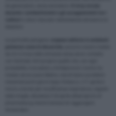
da generazioni, senza ammalarsi.
Il virus circola
durante i combattimenti e gli accoppiamenti tra i
roditori
e viene rilasciato nell’ambiente attraverso le
deiezioni.
Le particelle patogene,
sospese nell’aria in ambienti
polverosi come le discariche
, possono essere inalate
da chi si trova nelle vicinanze senza alcun contatto
con l’animale. Ed è proprio quello che, con ogni
probabilità, è accaduto a Schilperoord. L’uomo ha
iniziato ad accusare febbre, mal di testa e problemi
intestinali pochi giorni dopo l’imbarco. L’11 aprile è
morto a bordo per insufficienza respiratoria, seguito
dalla moglie, deceduta il 24 aprile all’aeroporto di
Johannesburg mentre tentava di raggiungere
Amsterdam.