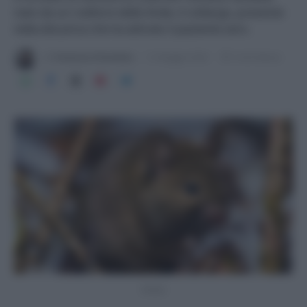
nato da un roditore delle Ande, il colilargo, presente
nella discarica che ha attirato il paziente zero.
Di
Francesca Fiorentino
12 Maggio 2026
3 min lettura
Pexels