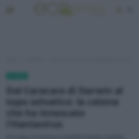
Home
EcoNews
Dal Caracara di Darwin al topo selvatico: la catena che ha innescato l’Hantavirus
»
»
ECONEWS
Dal Caracara di Darwin al
topo selvatico: la catena
che ha innescato
l’Hantavirus
Il focolaio di hantavirus sulla MV Hondius sarebbe