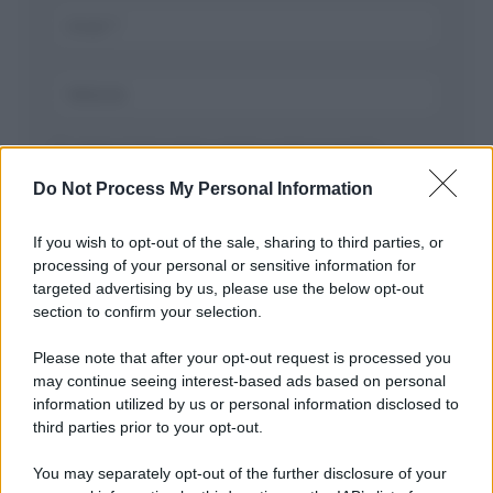
Salva il mio nome, email, e sito in questo
browser per la prossima volta che commento.
Do Not Process My Personal Information
If you wish to opt-out of the sale, sharing to third parties, or
processing of your personal or sensitive information for
targeted advertising by us, please use the below opt-out
section to confirm your selection.
Please note that after your opt-out request is processed you
may continue seeing interest-based ads based on personal
APPENA PUBBLICATI
information utilized by us or personal information disclosed to
third parties prior to your opt-out.
Costume da buttare? Ecco 8 consigli per farlo durare di più
You may separately opt-out of the further disclosure of your