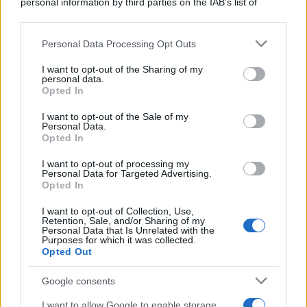
Perché alcune maglie in cotone sono morbide e altre
personal information by third parties on the IAB’s list of
ruvide? Ecco come sceglierle
downstream participants.
Il mare è davvero più pulito alle 8 o alle 18? Ecco quando
Personal Data Processing Opt Outs
This information may also be disclosed by us to third parties
fare il bagno
on the IAB’s List of Downstream Participants that may further
I want to opt-out of the Sharing of my
disclose it to other third parties.
personal data.
Come pulire le foglie delle piante da appartamento dalla
Opted In
Please note that this website/app uses one or more Google
polvere per aiutarle a fare la fotosintesi
services and may gather and store information including but
I want to opt-out of the Sale of my
Personal Data.
not limited to your visit or usage behaviour. You may click to
Sbrinare il freezer in pochi minuti: perché 2 millimetri di
Opted In
grant or deny consent to Google and its third-party tags to
ghiaccio aumentano del 20% i consumi
use your data for below specified purposes in below Google
I want to opt-out of processing my
consent section.
Personal Data for Targeted Advertising.
Opted In
CO2WEB
I want to opt-out of Collection, Use,
Retention, Sale, and/or Sharing of my
Personal Data that Is Unrelated with the
Purposes for which it was collected.
Opted Out
Google consents
I want to allow Google to enable storage