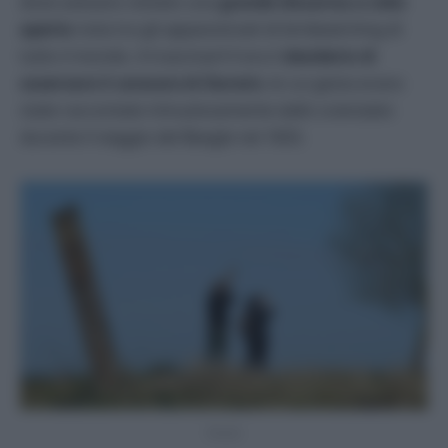
dove avevano visitato una
grande discarica a cielo
aperto
nota tra gli appassionati di birdwatching di
tutto il mondo. A trascinarli lì era il
desiderio di
osservare il
caracara
di Darwin
, le cui gesta erano
state raccontate minuziosamente dallo scienziato
durante il viaggio del Beagle nel 1833.
Pexels