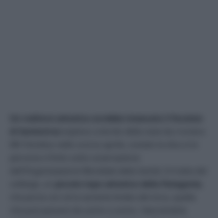
Un roditore selvatico avrebbe innescato il focolaio
di hantavirus
esploso a bordo della nave da crociera
MV Hondius nello scorso aprile, costato la vita a tre
persone e finito sotto osservazione
dell’Organizzazione Mondiale della Sanità. Si tratta del
colilargo
, un
piccolo topo selvatico della Patagonia
,
che porta con sé la variante Andes del virus, quella
che può passare da uomo a uomo, rilasciandola