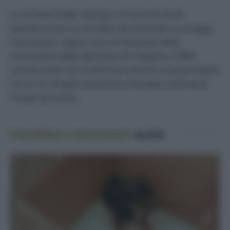
La variante Andes, dunque, è l’unica forma di
hantavirus per cui sia stato documentato il contagio
interumano, seppur raro. Al momento della
conclusione delle operazioni di rimpatrio, l’OMS
contava sette casi confermati a bordo e due probabili,
tra cui un cittadino britannico evacuato sull’isola di
Tristan da Cunha.
Potrebbero interessarti
anche