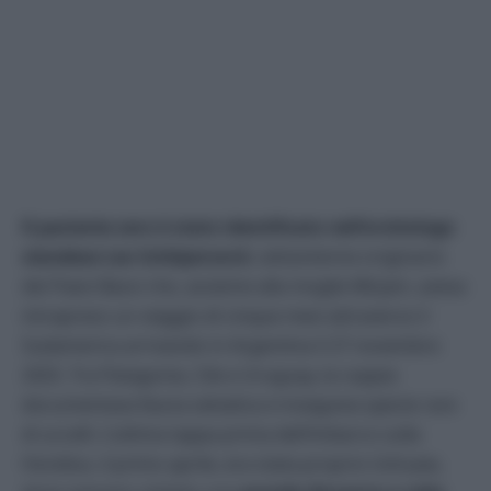
Il paziente zero è stato identificato nell’ornitologo
olandese Leo Schilperoord
, settantenne originario
dei Paesi Bassi che, assieme alla moglie Mirjam, aveva
intrapreso un viaggio di cinque mesi attraverso il
Sudamerica arrivando in Argentina il 27 novembre
2025. Tra Patagonia, Cile e Uruguay, la coppia
documentava fauna selvatica e inseguiva specie rare
di uccelli. L’ultima tappa prima dell’imbarco sulla
Hondius, il primo aprile, era stata proprio Ushuaia,