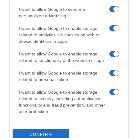
I want to allow Google to send me
personalized advertising.
I want to allow Google to enable storage
related to analytics like cookies on web or
device identifiers in apps.
I want to allow Google to enable storage
related to functionality of the website or app.
I want to allow Google to enable storage
Facebook
Instagram
YouTube
TikTok
Threads
related to personalization.
I want to allow Google to enable storage
related to security, including authentication
© 2026 Ecocentrica.it di TESSA SRL - P. IVA 07010600968 - sede legale:
functionality and fraud prevention, and other
Via Paradisino 5, 57016 Rosignano Marittimo (LI). Tutti i diritti
user protection.
riservati.
Preferenze Privacy
Questo blog non è una testata giornalistica registrata, in quanto
viene aggiornato senza alcuna periodicità; non rientra pertanto tra
CONFIRM
le pubblicazioni soggette agli obblighi previsti dalla legge n. 62 del 7