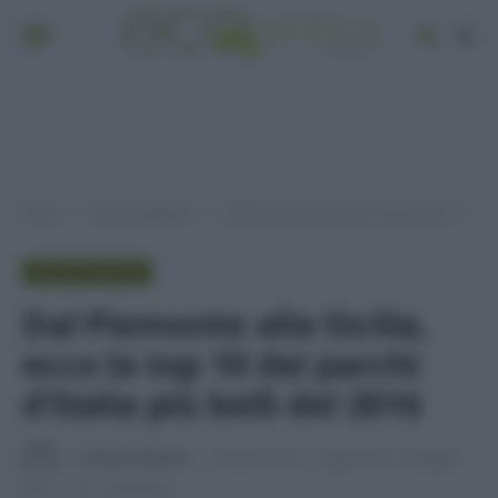
Home
Senza categoria
Dal Piemonte alla Sicilia, ecco la top 10 dei parchi dʼItalia più belli del 2016
»
»
SENZA CATEGORIA
Dal Piemonte alla Sicilia,
ecco la top 10 dei parchi
dʼItalia più belli del 2016
Di
Adriano Mariani
29 Aprile 2016
Aggiornato:
6 Maggio
2016
1 min lettura