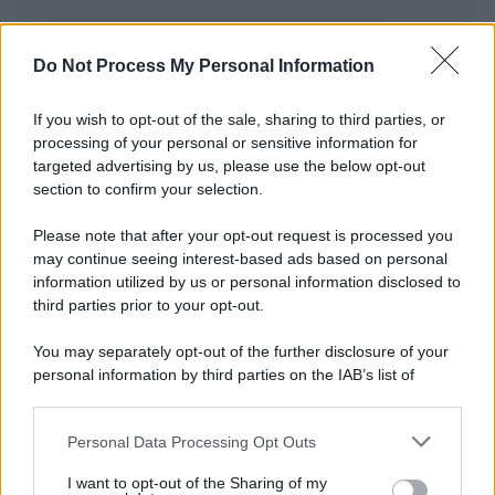
Salva il mio nome, email, e sito in questo
browser per la prossima volta che commento.
Do Not Process My Personal Information
If you wish to opt-out of the sale, sharing to third parties, or
processing of your personal or sensitive information for
targeted advertising by us, please use the below opt-out
section to confirm your selection.
Please note that after your opt-out request is processed you
may continue seeing interest-based ads based on personal
APPENA PUBBLICATI
information utilized by us or personal information disclosed to
third parties prior to your opt-out.
Costume da buttare? Ecco 8 consigli per farlo durare di più
You may separately opt-out of the further disclosure of your
Perché alcune maglie in cotone sono morbide e altre
personal information by third parties on the IAB’s list of
ruvide? Ecco come sceglierle
downstream participants.
Il mare è davvero più pulito alle 8 o alle 18? Ecco quando
Personal Data Processing Opt Outs
This information may also be disclosed by us to third parties
fare il bagno
on the IAB’s List of Downstream Participants that may further
I want to opt-out of the Sharing of my
disclose it to other third parties.