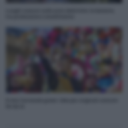
Luoghi comuni sulle auto elettriche: le batterie,
tra produzione e smaltimento
Il mio Carnevale green: idee per originali costumi
fai da te