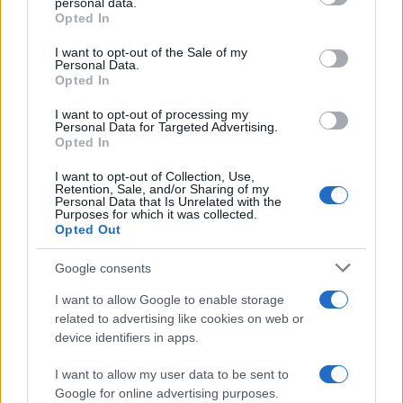
personal data.
Come pulire le foglie delle piante da appartamento dalla
Opted In
Please note that this website/app uses one or more Google
polvere per aiutarle a fare la fotosintesi
services and may gather and store information including but
I want to opt-out of the Sale of my
Personal Data.
not limited to your visit or usage behaviour. You may click to
Sbrinare il freezer in pochi minuti: perché 2 millimetri di
Opted In
grant or deny consent to Google and its third-party tags to
ghiaccio aumentano del 20% i consumi
use your data for below specified purposes in below Google
I want to opt-out of processing my
consent section.
Personal Data for Targeted Advertising.
Opted In
CO2WEB
I want to opt-out of Collection, Use,
Retention, Sale, and/or Sharing of my
Personal Data that Is Unrelated with the
Purposes for which it was collected.
Opted Out
Google consents
I want to allow Google to enable storage
related to advertising like cookies on web or
device identifiers in apps.
I want to allow my user data to be sent to
Google for online advertising purposes.