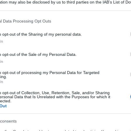
tion may also be disclosed by us to third parties on the IAB’s List of 
 that may further disclose it to other third parties.
 that this website/app uses one or more Google services and may gath
l Data Processing Opt Outs
including but not limited to your visit or usage behaviour. You may click 
 to Google and its third-party tags to use your data for below specifi
o opt-out of the Sharing of my personal data.
ogle consent section.
In
o opt-out of the Sale of my Personal Data.
In
to opt-out of processing my Personal Data for Targeted
ing.
In
o opt-out of Collection, Use, Retention, Sale, and/or Sharing
ersonal Data that Is Unrelated with the Purposes for which it
lected.
Out
consents