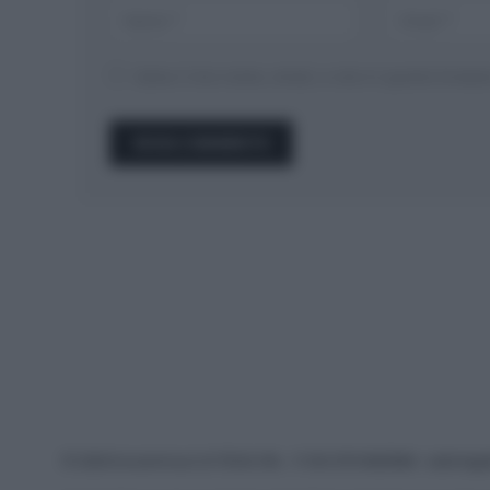
Salva il mio nome, email, e sito in questo brow
© 2026 Ecocentrica.it di TESSA SRL - P. IVA 07010600968 - sede legale