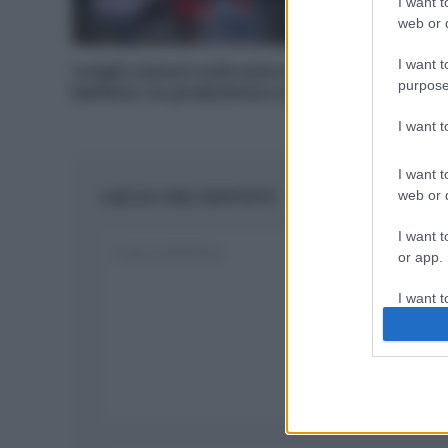
I want t
web or d
I want t
Luoghi comuni sulle auto elettriche: le
purpose
batterie, tra produzione e smaltimento
I want 
I want t
LASCIA UNA RISPOSTA
web or d
I want t
or app.
I want t
I want t
authenti