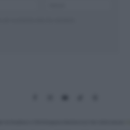
ser per la prossima volta che commento.
Facebook
Instagram
YouTube
TikTok
Threads
: Via Paradisino 5, 57016 Rosignano Marittimo (LI). Tutti i diritti riservati.
Pr