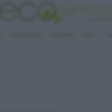
LA
PUNTO DI VISTA
CASA GREEN
ALTRO
UN
o climatico è reale e minaccia la Terra”