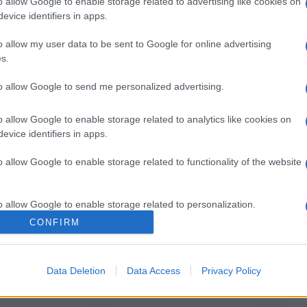
o allow Google to enable storage related to advertising like cookies on
evice identifiers in apps.
o allow my user data to be sent to Google for online advertising
Il mio Carnevale green: idee per originali
s.
costumi fai da te
to allow Google to send me personalized advertising.
o allow Google to enable storage related to analytics like cookies on
evice identifiers in apps.
o allow Google to enable storage related to functionality of the website
o allow Google to enable storage related to personalization.
CONFIRM
o allow Google to enable storage related to security, including
cation functionality and fraud prevention, and other user protection.
Data Deletion
Data Access
Privacy Policy