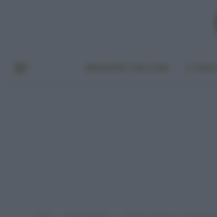
BENESSERE E BELLEZZA
A TAVO
Home
Senza categoria
DiCaprio è da Oscar: “Il cambiament
»
»