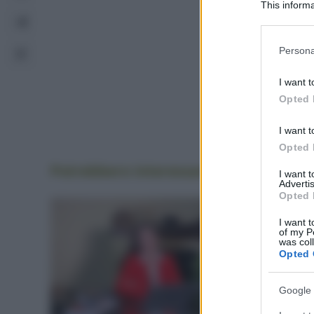
This informa
Participants
Please note
Persona
information 
deny consent
I want t
in below Go
Opted 
I want t
Opted 
Potrebbero interessarti
anche
I want 
Advertis
Opted 
I want t
of my P
was col
Opted 
Google 