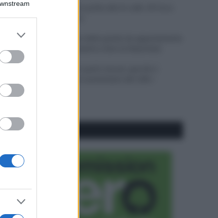
Downstream
Il mare è davvero più pulito alle 8 o alle 18? Ecco
quando fare il bagno
er and store
Come pulire le foglie delle piante da appartamento
to grant or
dalla polvere per aiutarle a fare la fotosintesi
ed purposes
Sbrinare il freezer in pochi minuti: perché 2
millimetri di ghiaccio aumentano del 20% i
consumi
CO2WEB