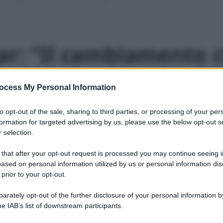
ar: “Il cambiamento c
a Terra”
ocess My Personal Information
zo 2016
1 min lettura
to opt-out of the sale, sharing to third parties, or processing of your per
formation for targeted advertising by us, please use the below opt-out s
 selection.
uetta, l’attore ha lanciato un messaggio per la
 that after your opt-out request is processed you may continue seeing i
scontato questo pianeta”
ased on personal information utilized by us or personal information dis
 prior to your opt-out.
rately opt-out of the further disclosure of your personal information by
he IAB’s list of downstream participants.