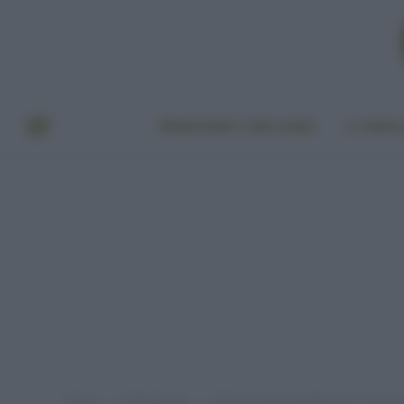
BENESSERE E BELLEZZA
A TAVO
Home
Punto di vista
Ebola e le altre malattie che ci siamo 
»
»