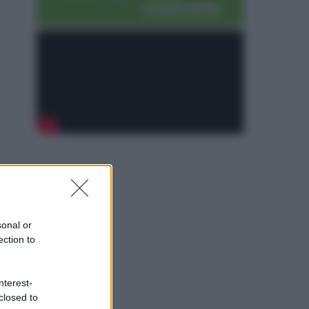
sonal or
ection to
nterest-
closed to