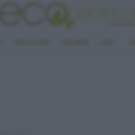
LA
PUNTO DI VISTA
CASA GREEN
ALTRO
UN
andati a cercare