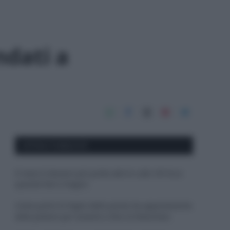
ndati a
APPENA PUBBLICATI
Il mare è davvero più pulito alle 8 o alle 18? Ecco
quando fare il bagno
Come pulire le foglie delle piante da appartamento
dalla polvere per aiutarle a fare la fotosintesi