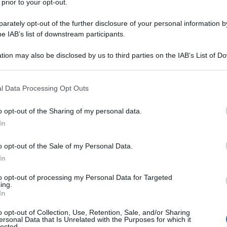
 prior to your opt-out.
frica. Ebola si è sviluppato da qualche parte
rately opt-out of the further disclosure of your personal information by
suto per millenni con i suoi ospiti abituali, forse
he IAB’s list of downstream participants.
ndi volatori succhiatori di nettare (anche se non se
nere lì nel folto della foresta per chissà quanto
tion may also be disclosed by us to third parties on the IAB’s List of 
 that may further disclose it to other third parties.
 il virus è uscito dalla sua area originaria per
i urbani seguendo la via inversa della
 that this website/app uses one or more Google services and may gath
l Data Processing Opt Outs
including but not limited to your visit or usage behaviour. You may click 
ore della foresta a colpi di sega elettrica e
 to Google and its third-party tags to use your data for below specifi
n villaggio lungo le arterie artificiali tracciate da
o opt-out of the Sharing of my personal data.
ogle consent section.
In
iosi. A questo vanno aggiunti eserciti di guerriglieri
ngiando
bush meat
(carne di foresta, che
o opt-out of the Sale of my Personal Data.
 pipistrelli) e i profughi in fuga dai villaggi verso
In
o scenario è diventato il parco giochi di Ebola che
to opt-out of processing my Personal Data for Targeted
di potenziali nuovi ospiti.
ing.
In
o opt-out of Collection, Use, Retention, Sale, and/or Sharing
ersonal Data that Is Unrelated with the Purposes for which it
lected.