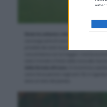
authenti
Ebola ha soltanto colto l’occasione che gl
una lunga serie di nuovi virus e patogeni vari
provette dei centri di profilassi di tutto il m
concomitanza con la maggior crescita economic
tutto il mondo e l’inizio della corsa alle risors
dalla foresta africana
. Si incomincia a ipot
uomo forse persino negli anni ’20, in Uganda e
dono al resto del pianeta.