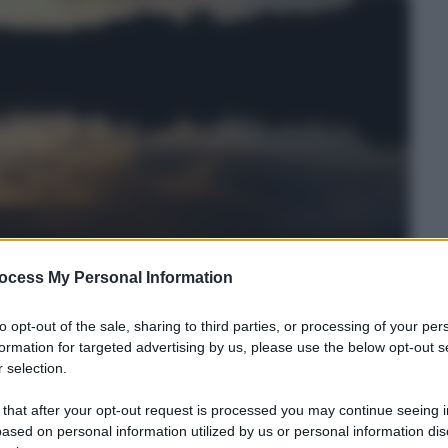
ocess My Personal Information
ti” sono circa una quindicina quelle identificate
to opt-out of the sale, sharing to third parties, or processing of your per
spettano in qualche angolo sperduto del pianeta.
formation for targeted advertising by us, please use the below opt-out s
e ce le siamo andate tutte a cercare!
 selection.
 that after your opt-out request is processed you may continue seeing i
a Google per un paio di minuti e troverete un
ased on personal information utilized by us or personal information dis
ntrionale della Repubblica democratica del Congo,