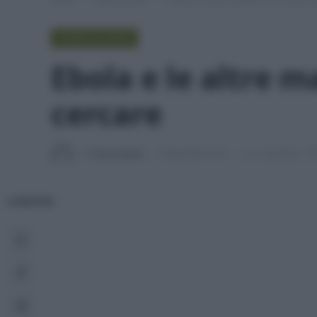
PUNTO DI VISTA
Ebola e le altre m
cercare
Di
Tessa Gelisio
5 Novembre 2014
3 commenti
CONDIVIDI