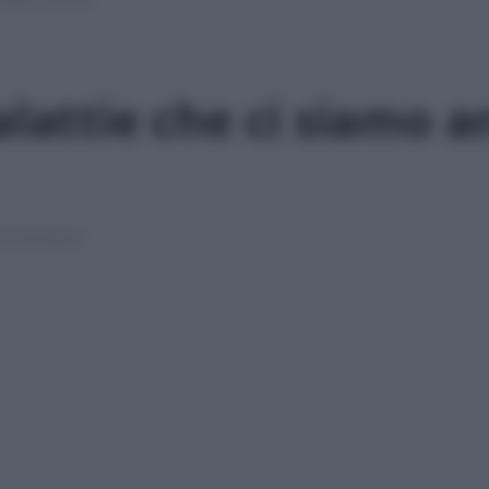
alattie che ci siamo a
5 min lettura