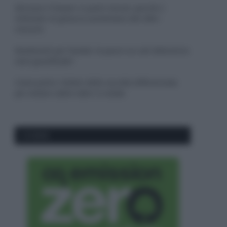
Sbrinare il freezer in pochi minuti: perché 2
millimetri di ghiaccio aumentano del 20% i
consumi
Deodoranti per l’estate: le paure sui sali d’alluminio
sono giustificate?
Come pulire i bidoni della raccolta differenziata
per evitare cattivi odori in estate
CO2WEB