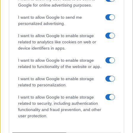
Google for online advertising purposes.
I want to allow Google to send me
personalized advertising.
I want to allow Google to enable storage
related to analytics like cookies on web or
device identifiers in apps.
I want to allow Google to enable storage
related to functionality of the website or app.
I want to allow Google to enable storage
Facebook
Instagram
YouTube
TikTok
Threads
related to personalization.
I want to allow Google to enable storage
related to security, including authentication
© 2026 Ecocentrica.it di TESSA SRL - P. IVA 07010600968 - sede legale:
functionality and fraud prevention, and other
Via Paradisino 5, 57016 Rosignano Marittimo (LI). Tutti i diritti
user protection.
riservati.
Preferenze Privacy
Questo blog non è una testata giornalistica registrata, in quanto