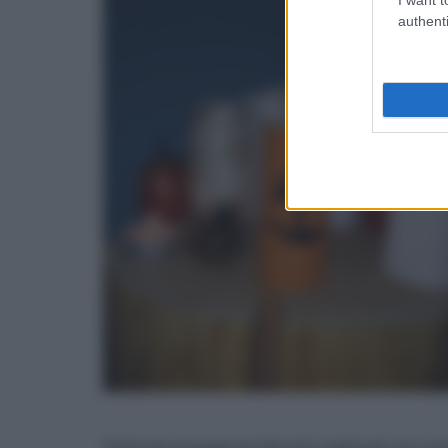
authenti
Tanti personaggi terrificanti realizzati con mat