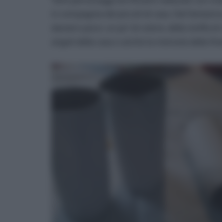
in compagnia dei piccoli di casa. Dal fantas
davvero poco: un po’ di colore, della stoffa d
angoli della casa o anche la mensola della fin