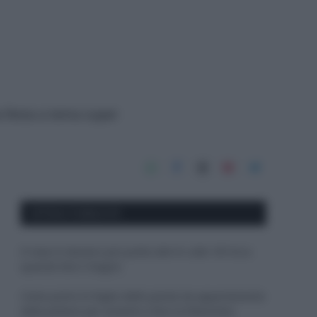
a festa a tema super
APPENA PUBBLICATI
Il mare è davvero più pulito alle 8 o alle 18? Ecco
quando fare il bagno
Come pulire le foglie delle piante da appartamento
dalla polvere per aiutarle a fare la fotosintesi