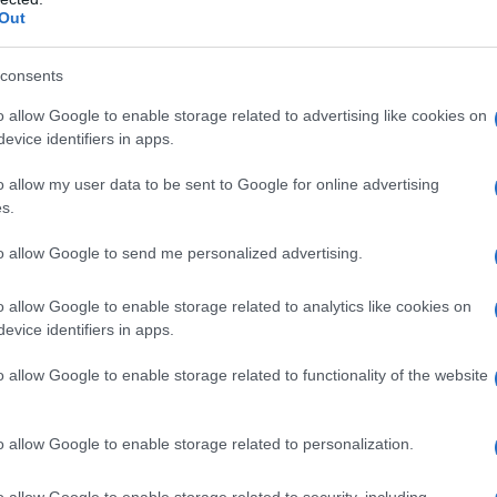
Out
l 31 ottobre: la notte più amata da chi adora
consents
e, la considerano una festa irrinunciabile e da
oni e festoni davvero mostruosi.
Ma perché si
o allow Google to enable storage related to advertising like cookies on
evice identifiers in apps.
a di origini celtiche, momento di passaggio dalla
ate piene di luce a quelle immerse nel buio. È la
o allow my user data to be sent to Google for online advertising
dono al mondo dei vivi, in buona compagnia di
s.
 scozzese
All Hallow Eve
poi diventata Halloween,
to allow Google to send me personalized advertising.
ontanare gli spiriti maligni si indossano maschere
o e fargli credere di non essere degli umani. La
o allow Google to enable storage related to analytics like cookies on
ia divenendo un’occasione per festeggiare ma
evice identifiers in apps.
lorate. Come quelle che ho realizzato per voi.
o allow Google to enable storage related to functionality of the website
i cartone
o allow Google to enable storage related to personalization.
o allow Google to enable storage related to security, including