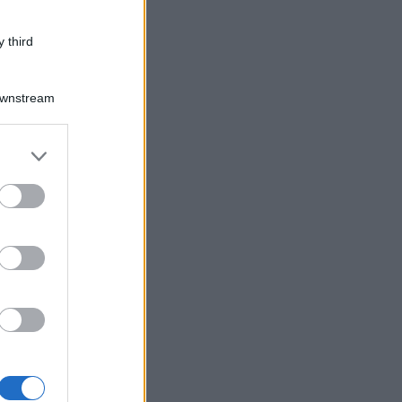
 third
Downstream
er and store
to grant or
ed purposes