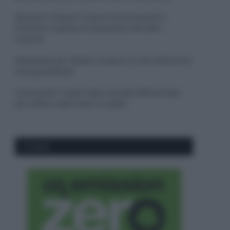
Sbrinare il freezer in pochi minuti: perché 2
millimetri di ghiaccio aumentano del 20% i
consumi
Deodoranti per l’estate: le paure sui sali d’alluminio
sono giustificate?
Come pulire i bidoni della raccolta differenziata
per evitare cattivi odori in estate
CO2WEB