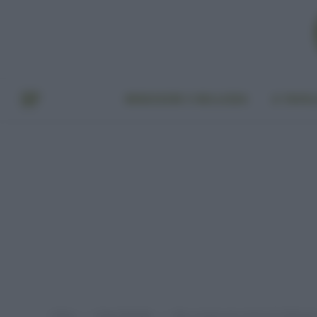
BENESSERE E BELLEZZA
A TAVO
Home
Green lifestyle
Idee creative per mostri di Hallowee
»
»