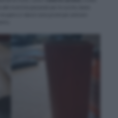
ma alle mummie passando per le zucche, basta
i recupero e i decori sono pronti per animare
estra.