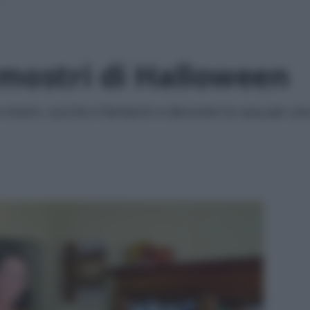
 mostri di Halloween
e mostri, zucche e fantasmi e decorare la casa per un