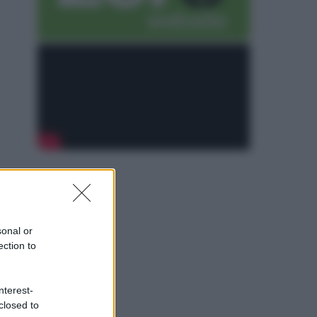
sonal or
ection to
nterest-
closed to