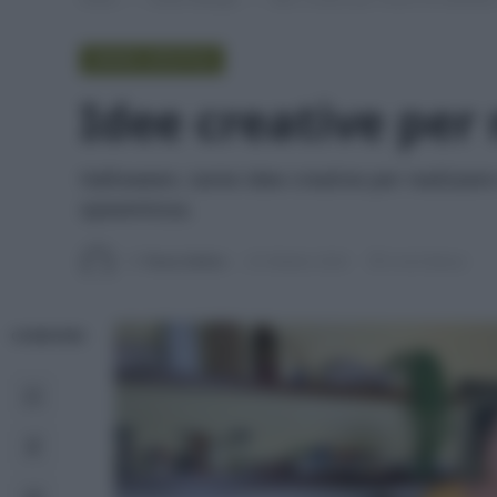
GREEN LIFESTYLE
Idee creative per
Halloween, tante idee creative per realizzar
spaventosa.
Di
Tessa Gelisio
25 Ottobre 2024
6 min lettura
CONDIVIDI