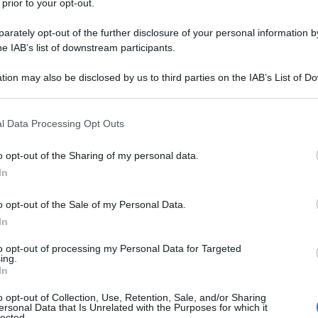
 prior to your opt-out.
rately opt-out of the further disclosure of your personal information by
he IAB’s list of downstream participants.
tion may also be disclosed by us to third parties on the IAB’s List of 
 that may further disclose it to other third parties.
 that this website/app uses one or more Google services and may gath
l Data Processing Opt Outs
including but not limited to your visit or usage behaviour. You may click 
 to Google and its third-party tags to use your data for below specifi
o opt-out of the Sharing of my personal data.
ogle consent section.
In
perfetto per decorare la casa con mostri e
o opt-out of the Sale of my Personal Data.
tutto finto, da creare personalmente con l’aiuto di
In
a della più classica
zucca
da intagliare per creare
non sapete cosa preparare, ecco qualche idea
to opt-out of processing my Personal Data for Targeted
ing.
riali e supporti in puro stile Ecocentrico.
In
o opt-out of Collection, Use, Retention, Sale, and/or Sharing
ersonal Data that Is Unrelated with the Purposes for which it
e curiosità
lected.