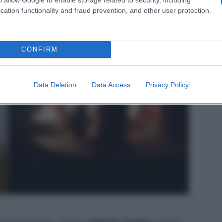
cation functionality and fraud prevention, and other user protection.
CONFIRM
Data Deletion
Data Access
Privacy Policy
eriali di riciclo, come i
rotoli di cartone
, e tutto