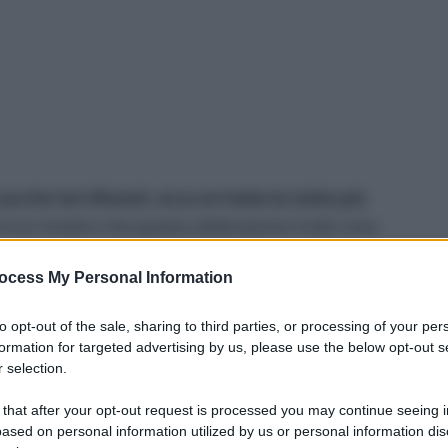
ucche terrificanti, ecco arrivata la notte più
è un mistero che questa celebrazione molto nota
one in più per festeggiare anche da noi. C’è chi
ocess My Personal Information
Carnevale
, per accompagnare i più piccoli durante
 prepara la cesta con i dolciumi da offrire a chi
to opt-out of the sale, sharing to third parties, or processing of your per
formation for targeted advertising by us, please use the below opt-out s
 selection.
 that after your opt-out request is processed you may continue seeing i
ased on personal information utilized by us or personal information dis