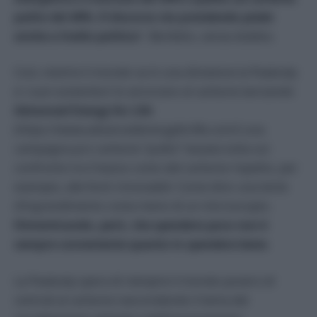
pulito del 40%. Il discorso sta prendendo piede
anche a livello politico
”. Benfatto, senza dubbio.
Così, mentre il mondo va in una direzione la Peabody
e i suoi sostenitori lo ancorano al carbone lanciando
Advanced Energy for Life
(https://www.advancedenergyforlife.com/) una
campagna pro carbone “pulito” basata tutta sul
confronto tra il basso costo del carbone rispetto, per
esempio, alle fonti rinnovabili. Come dire: una lente
d’ingrandimento costa meno di un microscopio.
Dimenticando, però, che spendere poco non è
sempre conveniente quanto lo spendere bene
.
La Peabody spera di riempire il mondo povero di
centrali al carbone nascondendo il tema del