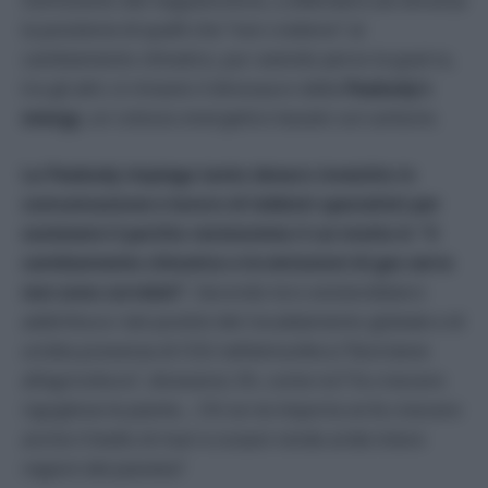
Sull’isolotto del negazionismo, a difendere ad oltranza
la posizione di quelli che “non credono” al
cambiamento climatico, pur avendo perso la guerra,
tra gli altri, è rimasto il dinosauro della
Peabody’s
energy
, un colosso energetico basato sul carbone.
La Peabody impiega tanto denaro investito in
comunicazione e lavoro di lobbisti specialisti per
sostenere il partito revisionista il cui motto è: “il
cambiamento climatico e le emissioni di gas serra
non sono correlati”.
Secondo loro esisterebbero
addirittura i lati positivi del riscaldamento globale e di
un’alta presenza di CO2 nell’atmosfera (“farà bene
all’agricoltura”, dicevano). Eh, come no? Fa crescere
rigogliose le piante… Chi se ne importa se fa crescere
anche il livello di mari e oceani rende aride intere
regioni del pianeta?