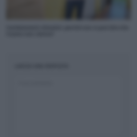
Cambiamenti climatici: perché non si può dire che
l’uomo non c’entra?
LASCIA UNA RISPOSTA