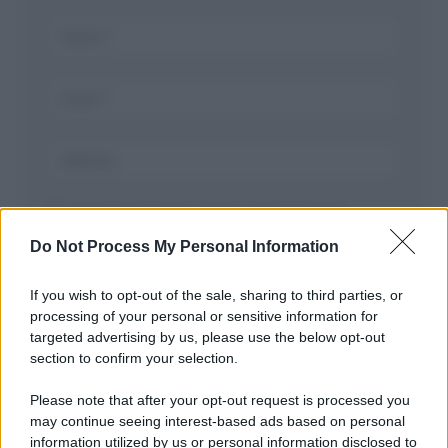
Salva il mio nome, email, e sito in questo
browser per la prossima volta che commento.
Do Not Process My Personal Information
If you wish to opt-out of the sale, sharing to third parties, or
processing of your personal or sensitive information for
targeted advertising by us, please use the below opt-out
section to confirm your selection.
Please note that after your opt-out request is processed you
may continue seeing interest-based ads based on personal
APPENA PUBBLICATI
information utilized by us or personal information disclosed to