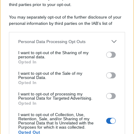
third parties prior to your opt-out.
Costume da buttare? Ecco 8 consigli per farlo durare di più
You may separately opt-out of the further disclosure of your
Perché alcune maglie in cotone sono morbide e altre
personal information by third parties on the IAB’s list of
ruvide? Ecco come sceglierle
downstream participants.
Il mare è davvero più pulito alle 8 o alle 18? Ecco quando
Personal Data Processing Opt Outs
This information may also be disclosed by us to third parties
fare il bagno
on the IAB’s List of Downstream Participants that may further
I want to opt-out of the Sharing of my
disclose it to other third parties.
personal data.
Come pulire le foglie delle piante da appartamento dalla
Opted In
Please note that this website/app uses one or more Google
polvere per aiutarle a fare la fotosintesi
services and may gather and store information including but
I want to opt-out of the Sale of my
Personal Data.
not limited to your visit or usage behaviour. You may click to
Sbrinare il freezer in pochi minuti: perché 2 millimetri di
Opted In
grant or deny consent to Google and its third-party tags to
ghiaccio aumentano del 20% i consumi
use your data for below specified purposes in below Google
I want to opt-out of processing my
consent section.
Personal Data for Targeted Advertising.
Opted In
CO2WEB
I want to opt-out of Collection, Use,
Retention, Sale, and/or Sharing of my
Personal Data that Is Unrelated with the
Purposes for which it was collected.
Opted Out