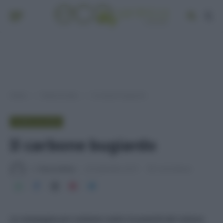
Home
Punto di vista
Il carbone bugiardo
»
»
PUNTO DI VISTA
Il carbone bugiardo
Di
Tessa Gelisio
29 Settembre 2015
4 min lettura
La campagna pro carbone contro la povertà del colosso