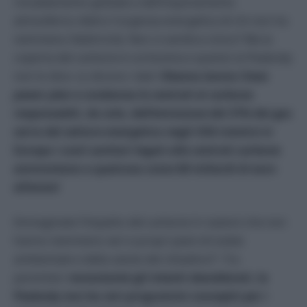
riscaldamento globale e dell’inquinamento
atmosferico dietro l’urgenza energetica di chi non ha
nemmeno l’elettricità. Non vi sembra cinico? Ma la
coperta del carbone è cortissima e questo la Peabody
non lo dice. Lo dicono i dati:
Obama lancia
Clean
power plan
e condanna le centrali al carbone
responsabili, da sole, dell’emissione del 31% dei gas
serra del settore energetico negli USA mentre in
Europa i costi sanitari legati alle centrali carbone
ammontano a qualcosa come 60 miliardi di euro
all’anno!
Immaginate l’impatto del carbone in nazioni che non
hanno nemmeno veri e propri piani di tutela
ambientale e della salute del cittadino?! Tra
parentesi:
nonostante gli intenti sbandierati, la
Peabody non ha veri programmi concepiti per i