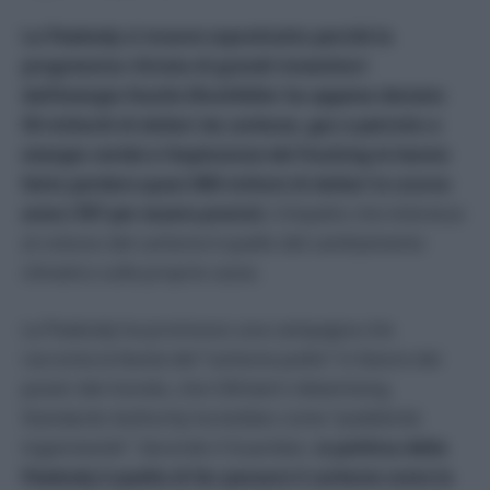
La Peabody si muove soprattutto perché la
progressiva ritirata di grandi investitori
dall’energia fossile (Rockfeller ha appena deviato
50 miliardi di dollari da carbone, gas e petrolio a
energia verde) e l’esplosione del fracking le hanno
fatto perdere quasi 800 milioni di dollari lo scorso
anno (787 per essere precisi)
. L’impatto che interessa
al colosso del carbone è quello del cambiamento
climatico sulle proprie casse.
La Peabody ha promosso una campagna che
racconta la favola del “carbone pulito” in favore dei
poveri del mondo, che il Britain’s Advertising
Standards Authority ha bollato come “pubblicità
ingannevole”. Secondo il Guardian, l
a politica della
Peabody è quella di far passare il carbone come la