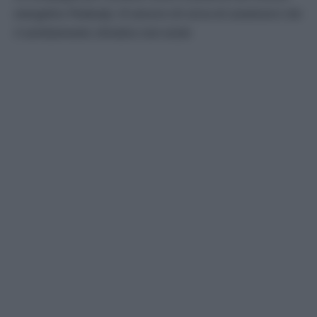
energetico Peabody: c’è ancora chi cerca di convincerci che
il cambiamento climatico non esiste