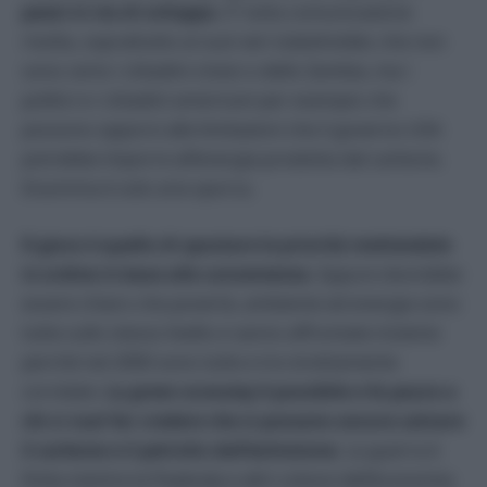
paesi in via di sviluppo.
E’ tutta comunicazione
rivolta, soprattutto ai suoi veri stakeholder, che non
sono certo i cittadini cinesi o dello Zambia, ma i
politici e i cittadini americani per esempio che
possono opporsi alle limitazioni che il governo USA
potrebbe imporre all’energia prodotta dal carbone.
Insomma è solo aria sporca.
Il gioco è quello di spostare le priorità mettendole
in ordine in base alle convenienze.
Eppure dovrebbe
essere chiaro che povertà, ambiente ed energia sono
tutte sullo stesso livello e vanno affrontate insieme
perché nel 2000 sono tutte e tre strettamente
correlate.
La
green economy
è possibile e fa paura a
chi ci vuol far credere che si possano ancora salvare
il carbone e il petrolio dall’estinzione.
La guerra è
finita mentre la Peabody e altri colossi dell’economia