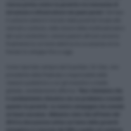
risorsa prima contro la povertà e la mancanza di
istruzione e infrastrutture nei paesi poveri
. Del tipo:
il carbone salverà il mondo dalla povertà! Grazie alle
centrali a carbone, nella visione della multinazionale e
dei suoi sostenitori, remoti paesini africani avranno
finalmente la corrente elettrica la cui assenza ne ha
frenato lo sviluppo fino a oggi.
Come riportato sempre dal Guardian, Vic Svec, vice
presidente della Peabody e responsabile delle
relazioni pubbliche e con gli investitori a livello
globale, candidamente afferma: “
Non riteniamo che
il cambiamento climatico sia un problema cruciale
quanto la povertà. La nostra campagna sta avendo
un buon successo. Abbiamo visto che all’inizio del
2014 la discussione online sul tema della povertà
energetica è cresciuta del 50% e quella sul carbone