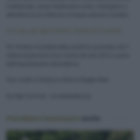
tradizionale, senza rendersene conto, rimangono a
difendere la loro fetta di ricchezza sulla loro isoletta.
Ecco qua, per approfondire, l’analisi del Guardian
PS: l’Ordine mondiale della sanità ha accertato che 7
milioni di persone sono morte nel solo 2012 a causa
dell’inquinamento atmosferico.
Foto credit
: A Factory in China at Yangtze River.
by High Contrast – en.wikipedia.org
Potrebbero interessarti
anche