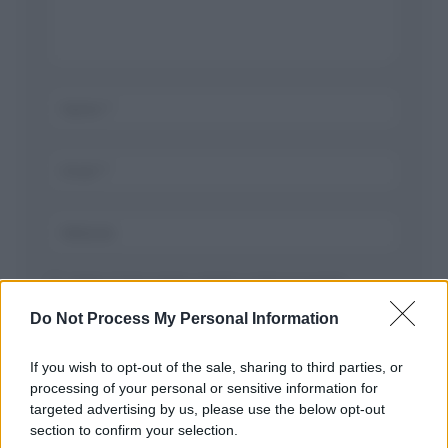
Salva il mio nome, email, e sito in questo
browser per la prossima volta che commento.
Do Not Process My Personal Information
If you wish to opt-out of the sale, sharing to third parties, or
processing of your personal or sensitive information for
targeted advertising by us, please use the below opt-out
section to confirm your selection.