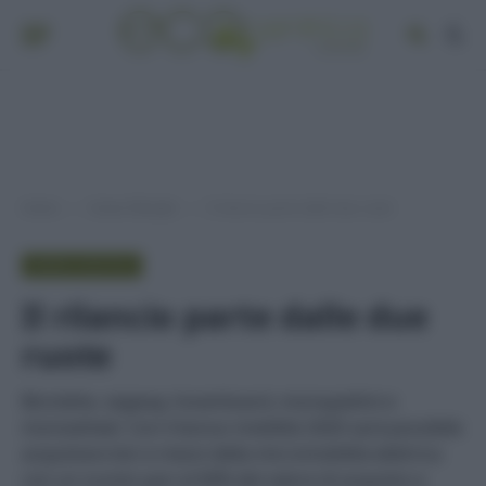
Home
Green lifestyle
Il rilancio parte dalle due ruote
»
»
GREEN LIFESTYLE
Il rilancio parte dalle due
ruote
Biciclette, segway, hoverboard, monopattini e
monowheel. Con il bonus mobilità 2020 sarà possibile
acquistare bici e mezzi della micromobilità elettrica
con un sconto pari al 60% del valore di acquisto e