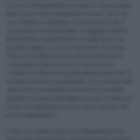
Le norme di distanziamento sociale e il rilancio green
delle nostre città sta spingendo i Comuni, come nel
caso di Milano, a realizzare corsie riservate a bici e
monopattini ricavandole dalle carreggiate esistenti,
delimitandole semplicemente con delle strisce. Un
grande progetto a un costo bassissimo. Due sono
inoltre le modifiche inserite nel provvedimento al
codice della strada: la prima si chiama “corsia
ciclabile” che affiancherà quella destinata alle auto, la
seconda si chiama “casa avanzata” che consentirà agli
utenti di bici e monopattini di fermarsi ai semafori
qualche metro più avanti delle auto, per consentire ai
ciclisti una ripartenza più sicura senza respirare “dai
tubi di scappamento”.
E allora non abbiamo più scuse! Abbandoniamo le
auto e inforchiamo le bici, un toccasana per il corpo e