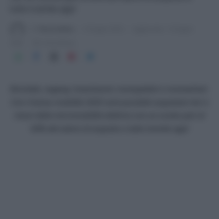
tutto tramite app!
Di
Tessa Gelisio
9 Giugno 2020
Aggiornato:
9 Giugno
2020
4 min lettura
Biciclette, segway, hoverboard, monopattini e monowheel.
Con il bonus mobilità 2020 sarà possibile acquistare bici e
mezzi della micromobilità elettrica con un sconto pari al
60% del valore di acquisto e tutto tramite app!