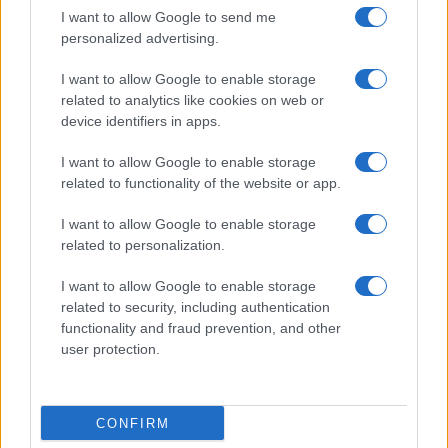
I want to allow Google to send me
personalized advertising.
I want to allow Google to enable storage
related to analytics like cookies on web or
device identifiers in apps.
I want to allow Google to enable storage
related to functionality of the website or app.
I want to allow Google to enable storage
Facebook
Instagram
YouTube
TikTok
Threads
related to personalization.
I want to allow Google to enable storage
related to security, including authentication
© 2026 Ecocentrica.it di TESSA SRL - P. IVA 07010600968 - sede legale:
functionality and fraud prevention, and other
Via Paradisino 5, 57016 Rosignano Marittimo (LI). Tutti i diritti
user protection.
riservati.
Preferenze Privacy
Questo blog non è una testata giornalistica registrata, in quanto
viene aggiornato senza alcuna periodicità; non rientra pertanto tra
CONFIRM
le pubblicazioni soggette agli obblighi previsti dalla legge n. 62 del 7