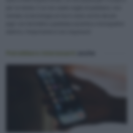
per la mente. E se non avete voglia di pedalare, non
temete, la tecnologia arriva in aiuto anche dei più
pigri con biciclette a pedalata assistita e monopattini
elettrici, l’importante è non inquinare!
Potrebbero interessarti
anche