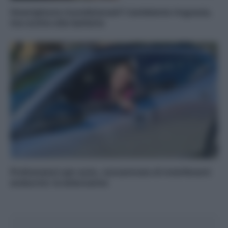
Smartphone ricondizionati? L’ambiente ringrazia,
ma occhio alla batteria
Profumatori per auto, concentrato di interferenti
endocrini: le alternative