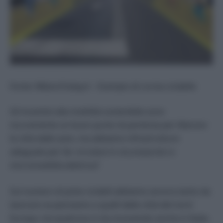
Fonte: MilanoToday.it – Esempio di corsia ciclabile
Gli incentivi alla mobilità sostenibile sono
sicuramente un buon punto di partenza per liberare
le città dalle auto, ma abbiamo infrastrutture
adeguate per far circolare in sicurezza bici e
micromobilità elettrica?
Sul numero di piste ciclabili abbiamo ancora tanto da
lavorare se pensiamo a quelli delle città del nord
Europa, ma qualcosa si sta muovendo anche in Italia.