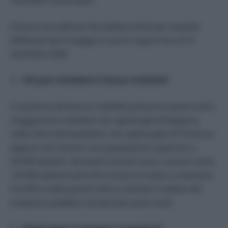
rivenditori autorizzati.
Il bonus ha valenza retroattiva anche per acquisti
effettuati dal 4 maggio e sarà in vigore fino al 31
dicembre 2020.
2 –
Chi può richiedere il bonus mobilità?
A usufruire del bonus mobilità potranno essere tutti i
maggiorenni residenti nei capoluoghi di Regione,
nelle Città metropolitane, nei capoluoghi di Provincia
oppure nei Comuni con popolazione superiore a
50.000 abitanti. Ad essere esclusi sono i comuni sotto
i 50.000 abitanti perché la misura è volta a contenere
il traffico nelle grandi città e a limitare l’utilizzo del
trasporto pubblico nel periodo post-covid.