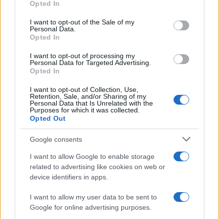
Come pulire le foglie delle piante da appartamento dalla
Opted In
Please note that this website/app uses one or more Google
polvere per aiutarle a fare la fotosintesi
services and may gather and store information including but
I want to opt-out of the Sale of my
Personal Data.
not limited to your visit or usage behaviour. You may click to
Sbrinare il freezer in pochi minuti: perché 2 millimetri di
Opted In
grant or deny consent to Google and its third-party tags to
ghiaccio aumentano del 20% i consumi
use your data for below specified purposes in below Google
I want to opt-out of processing my
consent section.
Personal Data for Targeted Advertising.
Opted In
CO2WEB
I want to opt-out of Collection, Use,
Retention, Sale, and/or Sharing of my
Personal Data that Is Unrelated with the
Purposes for which it was collected.
Opted Out
Google consents
I want to allow Google to enable storage
related to advertising like cookies on web or
device identifiers in apps.
I want to allow my user data to be sent to
Google for online advertising purposes.