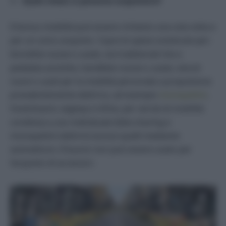
3 –
Quali mezzi si possono acquistare?
Il bonus mobilità può essere richiesto una sola volta e
per un unico acquisto. Copre le spese sostenute per:
biciclette nuove o usate, sia tradizionali che a
pedalata assistita, handbike nuove o usate, veicoli
nuovi o usati per la mobilità personale a propulsione
prevalentemente elettrica, ad esempio
monopattini
,
hoverboard, segway e infine, per servizi di mobilità
condivisa a uso individuale (bike sharing e
monopattini elettrici) esclusi quelli mediante
autovetture. Il buono non può essere usato per
l’acquisto di accessori.