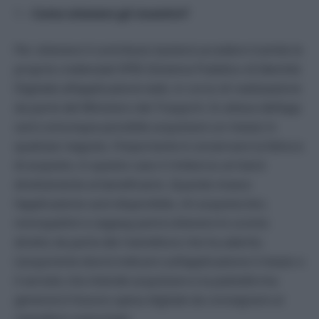
1 –
Come ottenere gli incentivi?
Per ottenere il contributo basterà accedere tramite le
proprie credenziali SPID (Sistema Pubblico di Identità
Digitale) all’applicazione web, in corso di realizzazione
da parte del Ministero dei Trasporti. In attesa dell’app
sarà comunque possibile acquistare un mezzo in
qualsiasi negozio, l’importante è conservare la fattura
di acquisto, in questo caso il rimborso arriverà
direttamente al beneficiario. Quando invece
l’applicazione sarà disponibile, chi acquista bici,
monopattini e segway potrà ottenere lo sconto
diretto da parte del rivenditore che ha aderito.
L’acquirente dovrà indicare sull’applicazione il mezzo o
il servizio che intende acquistare e la piattaforma
genererà il buono spesa digitale da consegnare ai