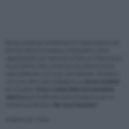
Buone notizie per l’ambiente! Con l’approvazione del
Decreto Rilancio si iniziano a intravedere i primi
segnali positivi per ripensare al Paese in chiave green.
Al suo interno sono contenute una serie di misure
salva-ambiente, a cui sono stati destinati 120 milioni,
che, tra le altre cose, predispone un
bonus mobilità
per l’acquisto
di bici e mezzi della micromobilità
elettrica
pari al 60% del valore di acquisto, per un
massimo di 500 euro.
Ma come funziona?
Andiamo per ordine