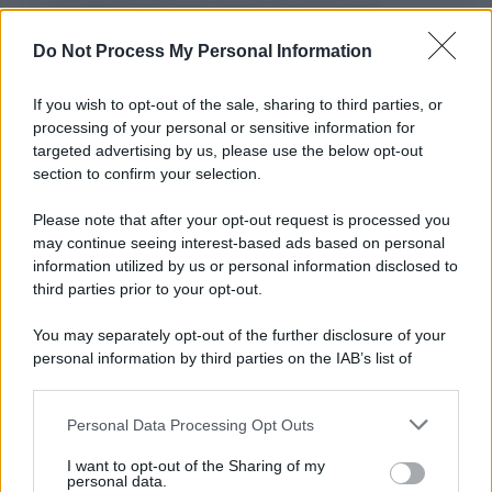
Salva il mio nome, email, e sito in questo
browser per la prossima volta che commento.
Do Not Process My Personal Information
If you wish to opt-out of the sale, sharing to third parties, or
processing of your personal or sensitive information for
targeted advertising by us, please use the below opt-out
section to confirm your selection.
Please note that after your opt-out request is processed you
may continue seeing interest-based ads based on personal
APPENA PUBBLICATI
information utilized by us or personal information disclosed to
third parties prior to your opt-out.
Costume da buttare? Ecco 8 consigli per farlo durare di più
You may separately opt-out of the further disclosure of your
Perché alcune maglie in cotone sono morbide e altre
personal information by third parties on the IAB’s list of
ruvide? Ecco come sceglierle
downstream participants.
Il mare è davvero più pulito alle 8 o alle 18? Ecco quando
Personal Data Processing Opt Outs
This information may also be disclosed by us to third parties
fare il bagno
on the IAB’s List of Downstream Participants that may further
I want to opt-out of the Sharing of my
disclose it to other third parties.
personal data.