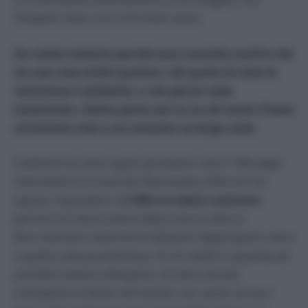
l’impatto visivo non è di molto aiuto.
Ho voluto testarlo perché sono convinta anch’io che
sia una cosa molto positiva, dal punto di vista di
nutrizione e ambiente, e che perciò vada
incentivata, d’altra parte non so se nel nostro Paese
arriveremo mai a un consumo su larga scala.
Coldiretti ha interrogato gli italiani: solo il 16% degli
intervistati si è mostrato favorevole, il 6% non ha
saputo rispondere e
il 54% si è detto contrario
,
perché non fanno parte della nostra cultura.
Non mancano neanche le obiezioni degli esperti: oltre
a quella sulla provenienza, c’è chi mette in guardia da
possibili reazioni allergiche, chi dice che per
combattere la fame nel mondo non serve cercare