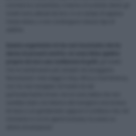
commercio consentito), e hanno circa 6mila clienti; gli
insetti sono allevati da loro, in un campo di appena
mezzo ettaro, e non contengono nessun tipo di
additivi.
Questo argomento mi ha così incuriosito che ho
deciso di provarli anch’io: mi sono fatta spedire
proprio da loro una confezione di grilli
, gli insetti
che mi sembravano più semplici da assaggiare.
Nonostante i miei viaggi in Asia, Africa e Sud America,
non ho mai mangiato né insetti né cibi
particolarmente strani, ma mi sono detta che non
sarebbe stato così diverso dal mangiare una lumaca
di mare o un gamberetto: eppure vi confesso che, nel
momento in cui ho aperto la busta, ho avuto un
attimo di esitazione!