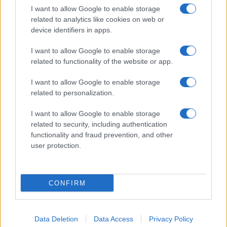
I want to allow Google to enable storage
related to analytics like cookies on web or
device identifiers in apps.
I want to allow Google to enable storage
related to functionality of the website or app.
I want to allow Google to enable storage
Facebook
Instagram
YouTube
TikTok
Threads
related to personalization.
I want to allow Google to enable storage
related to security, including authentication
© 2026 Ecocentrica.it di TESSA SRL - P. IVA 07010600968 - sede legale:
functionality and fraud prevention, and other
Via Paradisino 5, 57016 Rosignano Marittimo (LI). Tutti i diritti
user protection.
riservati.
Preferenze Privacy
Questo blog non è una testata giornalistica registrata, in quanto
viene aggiornato senza alcuna periodicità; non rientra pertanto tra
CONFIRM
le pubblicazioni soggette agli obblighi previsti dalla legge n. 62 del 7
marzo 2001.
Data Deletion
Data Access
Privacy Policy