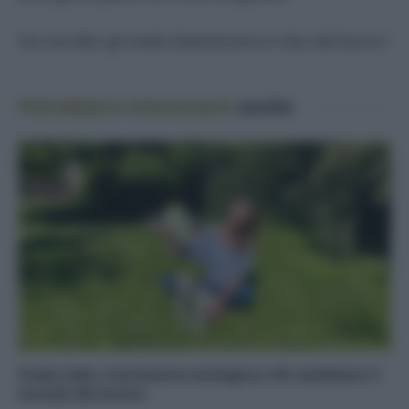
Voi che dite: gli insetti diventeranno il cibo del futuro?
Potrebbero interessarti
anche
Green Jobs: transizione ecologica e IA cambiano il
mondo del lavoro