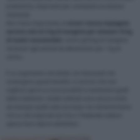
prebiotiche, importanti per combattere le disbiosi
intestinali.
Non meno importante, le
minori risorse impiegate:
servono solo di 2 kg di mangime per ottenere 10 kg
di insetti commestibili
, contro gli 8 kg di mangime
necessari agli animali da allevamento per 1 kg di
carne.»
È un argomento che divide, con favorevoli che
sostengono questi benefici, e contrari che non
vogliono aprirsi a nuovi prodotti e mantenere quelli
della tradizione; i dubbi sollevati sono ancora molti,
ad esempio quelli sulla sicurezza: non dimentichiamo
che su cibi importati da Cina o Thailandia saltano
spesso fuori allarmi alimentari.