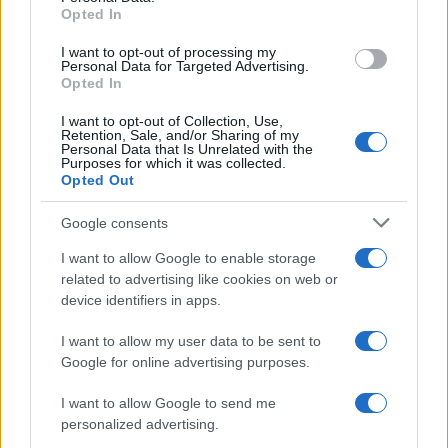
Sbrinare il freezer in pochi minuti: perché 2 millimetri di
Opted In
grant or deny consent to Google and its third-party tags to
ghiaccio aumentano del 20% i consumi
use your data for below specified purposes in below Google
I want to opt-out of processing my
consent section.
Personal Data for Targeted Advertising.
Opted In
CO2WEB
I want to opt-out of Collection, Use,
Retention, Sale, and/or Sharing of my
Personal Data that Is Unrelated with the
Purposes for which it was collected.
Opted Out
Google consents
I want to allow Google to enable storage
related to advertising like cookies on web or
device identifiers in apps.
I want to allow my user data to be sent to
Google for online advertising purposes.
I want to allow Google to send me
personalized advertising.