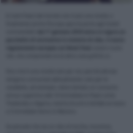
In tanti Paesi del mondo non è più una novità, e
finalmente anche l’Europa apre le porte agli insetti
commestibili:
dal 1° gennaio 2018 entra in vigore un
pacchetto di normative in materia di cibo, il nuovo
regolamento europeo sui
Novel Food
, ovvero nuovi
cibi, che comprende tra le altre cose grilli & co.
Dico che è una novità solo per noi, perché altrove
vengono consumati abitualmente: solo per le
cavallette, ad esempio, viene stimato un consumo
annuo superiore alle 10 tonnellate in Paesi come
Thailandia o Algeria, mentre bruchi e farfalle arrivano
a 3 tonnellate l’anno in Messico.
Se pensate che sia un cibo di nicchia, insomma,