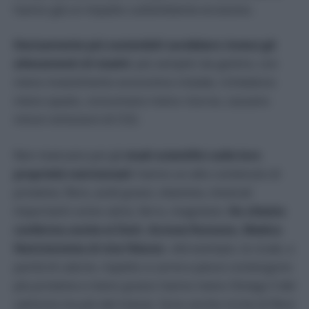
hanno già un impatto sull’ambiente eccessivo.
Decisamente più sostenibili sarebbero invece gli
allevamenti di insetti
: più semplici da gestire, con
meno investimento economico iniziale, richiedono
meno spazio, consumano meno risorse, causano
minori emissioni di CO2.
Non mancano poi gli
studi scientifici sulle loro
proprietà nutrizionali
: hanno un alto contenuto di
proteine, fibre, acidi grassi, vitamine, minerali
importanti come calcio, ferro, magnesio.
Ho chiesto
conferma anche al Dott. Aronne Romano, Medico
Nutrizionista di mia fiducia
: «Ad esempio, le cicale, a
parità di calorie, rispetto a carne e pesce contengono
più proteine e meno grassi; hanno meno Omega 3 del
salmone ma più del manzo. Sono anche ricche di fibre