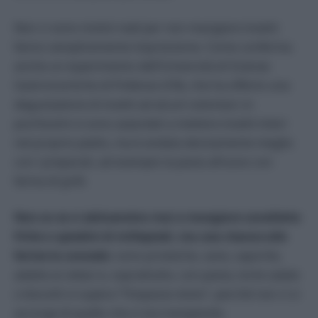
Non ci sono motivi reali per non mangiare insetti:
fanno semplicemente impressione. Come conferma
anche un esperimento dell’Università di Scienze
Gastronomiche di Pollenzo (CN), che ha offerto una
degustazione di insetti ad alcuni volontari; in
pochissimi si sono azzardati a mettere insetti interi
nel proprio piatto, ma è andata decisamente meglio
con i preparati, ad esempio la pasta all’uovo con
farina di grilli.
Non so se ci abitueremo mai a mangiare cavallette
fritte o spiedini di millepiedi, ma una chance alle
farine la concedo
: sono proteiche, sane, saporite,
adatte ai celiaci e, soprattutto, con pasta, torte salate
o biscotti si supera “l’impasse visivo”, perché non ci si
accorge di quello che si sta mangiando.