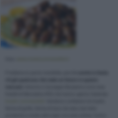
Foto:
www.insetticommestibili.it
Problema in parte risolvibile, perché
anche in Italia
c’è già qualcuno che vede un futuro in questo
mercato
: Antonio e Giuseppe Bozzaotra sono due
fratelli di Monselice (PD) che hanno aperto l’azienda
Insetti commestibili
. Vendono confezioni di insetti,
farina di grillo, farina di baco da seta, barrette
proteiche e molto altro (per ora solo online, l’unico