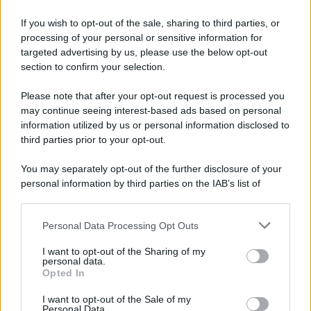
If you wish to opt-out of the sale, sharing to third parties, or
processing of your personal or sensitive information for
targeted advertising by us, please use the below opt-out
section to confirm your selection.
Please note that after your opt-out request is processed you
may continue seeing interest-based ads based on personal
APPENA PUBBLICATI
information utilized by us or personal information disclosed to
third parties prior to your opt-out.
Costume da buttare? Ecco 8 consigli per farlo durare di più
You may separately opt-out of the further disclosure of your
Perché alcune maglie in cotone sono morbide e altre
personal information by third parties on the IAB’s list of
ruvide? Ecco come sceglierle
downstream participants.
Il mare è davvero più pulito alle 8 o alle 18? Ecco quando
Personal Data Processing Opt Outs
This information may also be disclosed by us to third parties
fare il bagno
on the IAB’s List of Downstream Participants that may further
I want to opt-out of the Sharing of my
disclose it to other third parties.
personal data.
Come pulire le foglie delle piante da appartamento dalla
Opted In
Please note that this website/app uses one or more Google
polvere per aiutarle a fare la fotosintesi
services and may gather and store information including but
I want to opt-out of the Sale of my
Personal Data.
not limited to your visit or usage behaviour. You may click to