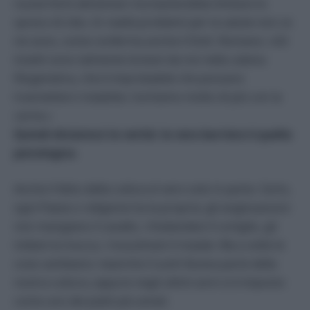
nuove fonti alimentari ma basterebbe limitare lo
spreco di cibo. In realtà problemi per la salute non ce
ne sono, come conferma anche il Dott. Romano: «Gli
insetti sono talmente lontani da noi nella catena
filogenetica, che è improbabile che possano
trasmetterci malattie; rischiamo molto di più con la
carne.»
Quindi diciamoci la verità: la vera barriera è quella
psicologica
.
Anche il fatto della cultura è vero solo in parte. Certo,
ogni Paese o religione ha la propria: gli anglosassoni
non mangiano il cavallo, i thailandesi il coniglio, gli
indiani la mucca, i musulmani il maiale. Ma a volte le
cose cambiano: neanche il sushi faceva parte della
nostra cultura, eppure negli ultimi anni si è imposto
come uno dei piatti più amati.