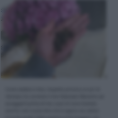
Come vedete in foto, l’aspetto provoca un po’ di
ribrezzo; ho convinto il mio fidanzato Massimo ad
assaggiarli prima di me, e poi mi sono buttata
anch’io: non si può dire che il sapore sia cattivo
(ricorda quello delle patatine al formaggio), ma