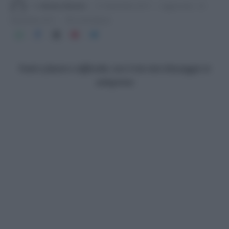
Di
Adriano Mariani
21 Novembre 2017
Aggiornato:
23
Novembre 2017
6 min lettura
Punti a favore e difficoltà, con il mio test d’assaggio in
anteprima