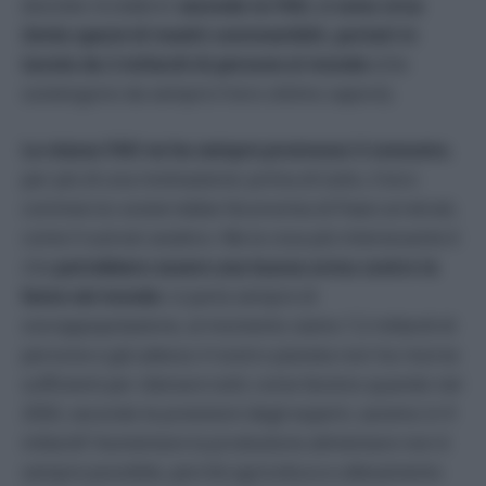
dovrete ricredervi:
secondo la FAO, ci sono circa
2mila specie di insetti commestibili, portati in
tavola da 2 miliardi di persone al mondo
(che
sostengono da sempre il loro ottimo sapore).
La stessa FAO ne ha sempre promosso il consumo
,
per più di una motivazione: prima di tutto, il loro
commercio sosterrebbe l’economia di Paesi arretrati,
come il sud-est asiatico. Ma la cosa più interessante è
che
potrebbero essere una buona arma contro la
fame nel mondo
: si parla sempre di
sovrappopolazione, al momento siamo 7,2 miliardi di
persone e già adesso il nostro pianeta non ha risorse
sufficienti per sfamare tutti; come faremo quando nel
2050, secondo le previsioni degli esperti, saremo in 9
miliardi? Aumentare la produzione alimentare non è
sempre possibile, perché agricoltura e allevamento