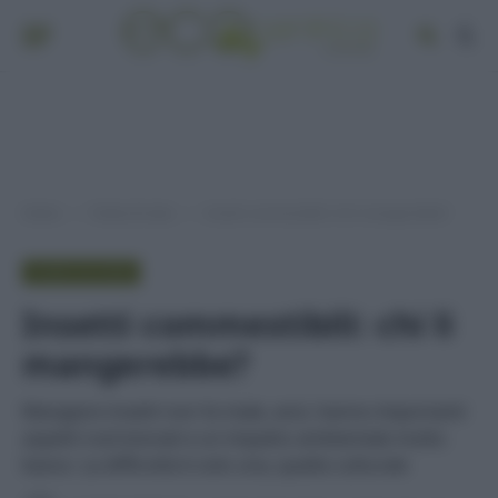
Home
Punto di vista
Insetti commestibili: chi li mangerebbe?
»
»
PUNTO DI VISTA
Insetti commestibili: chi li
mangerebbe?
Mangiare insetti non fa male, anzi, hanno importanti
aspetti nutrizionali e un impatto ambientale molto
basso. La difficoltà è solo una, quella culturale