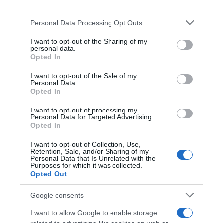
ruvide? Ecco come sceglierle
downstream participants.
Il mare è davvero più pulito alle 8 o alle 18? Ecco quando
Personal Data Processing Opt Outs
This information may also be disclosed by us to third parties
fare il bagno
on the IAB’s List of Downstream Participants that may further
I want to opt-out of the Sharing of my
disclose it to other third parties.
personal data.
Come pulire le foglie delle piante da appartamento dalla
Opted In
Please note that this website/app uses one or more Google
polvere per aiutarle a fare la fotosintesi
services and may gather and store information including but
I want to opt-out of the Sale of my
Personal Data.
not limited to your visit or usage behaviour. You may click to
Sbrinare il freezer in pochi minuti: perché 2 millimetri di
Opted In
grant or deny consent to Google and its third-party tags to
ghiaccio aumentano del 20% i consumi
use your data for below specified purposes in below Google
I want to opt-out of processing my
consent section.
Personal Data for Targeted Advertising.
Opted In
CO2WEB
I want to opt-out of Collection, Use,
Retention, Sale, and/or Sharing of my
Personal Data that Is Unrelated with the
Purposes for which it was collected.
Opted Out
Google consents
I want to allow Google to enable storage