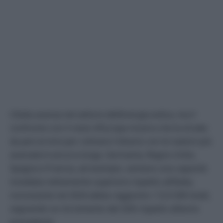
L’Italia avanza nel settore dell’energia eolica, ma il
confronto con il resto d’Europa mostra che la strada
da percorrere per colmare il divario con le nazioni più
avanzate è ancora lunga. Germania, Regno Unito,
Spagna e Francia, ad esempio, vantano una capacità
installata nettamente superiore rispetto all’Italia,
nonostante nel 2024 abbia raggiunto i 12,9 GW totali,
segnando un incremento del 32% rispetto all’anno
precedente.