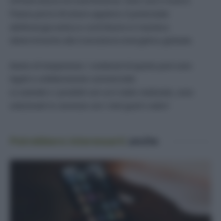
infrastrutture di trasmissione. Solo così il nostro
Paese potrà sfruttare appieno il potenziale
dell’energia eolica e contribuire in maniera
determinante alla transizione energetica globale.
Avviso di trasparenza: i contenuti di questo post sono
legati a collaborazione commerciale.
Le aziende e i prodotti con cui è stato realizzato, sono
selezionati in coerenza con i miei gusti e valori
Potrebbero interessarti
anche