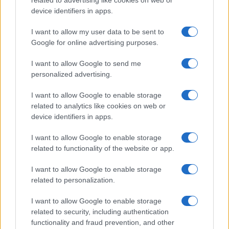
related to advertising like cookies on web or
device identifiers in apps.
I want to allow my user data to be sent to
Google for online advertising purposes.
I want to allow Google to send me
personalized advertising.
I want to allow Google to enable storage
related to analytics like cookies on web or
device identifiers in apps.
I want to allow Google to enable storage
related to functionality of the website or app.
I want to allow Google to enable storage
Facebook
Instagram
YouTube
TikTok
Threads
related to personalization.
I want to allow Google to enable storage
related to security, including authentication
© 2026 Ecocentrica.it di TESSA SRL - P. IVA 07010600968 - sede legale:
functionality and fraud prevention, and other
Via Paradisino 5, 57016 Rosignano Marittimo (LI). Tutti i diritti