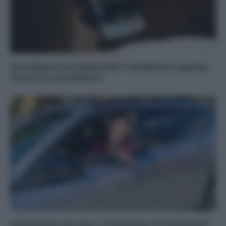
Smartphone ricondizionati? L’ambiente ringrazia,
ma occhio alla batteria
Profumatori per auto, concentrato di interferenti