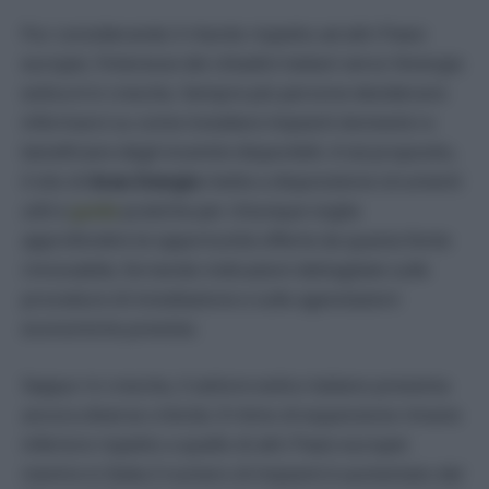
Pur considerando il ritardo rispetto ad altri Paesi
europei, l’interesse dei cittadini italiani verso l’energia
eolica è in crescita. Sempre più persone desiderano
informarsi su come installare impianti domestici e
beneficiare degli incentivi disponibili. A tal proposito,
il sito di
Acea Energia
mette a disposizione strumenti
utili e
guide
pratiche per chiunque voglia
approfondire le opportunità offerte da questa fonte
rinnovabile, fornendo indicazioni dettagliate sulle
procedure di installazione e sulle agevolazioni
economiche previste.
Seppur in crescita, il settore eolico italiano presenta
ancora diverse criticità. Il ritmo di espansione rimane
inferiore rispetto a quello di altri Paesi europei:
mentre in Italia il numero di impianti è aumentato del