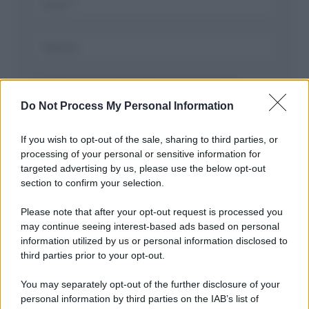
Salva il mio nome, email, e sito in questo
browser per la prossima volta che commento.
Do Not Process My Personal Information
If you wish to opt-out of the sale, sharing to third parties, or
processing of your personal or sensitive information for
targeted advertising by us, please use the below opt-out
section to confirm your selection.
Please note that after your opt-out request is processed you
may continue seeing interest-based ads based on personal
APPENA PUBBLICATI
information utilized by us or personal information disclosed to
third parties prior to your opt-out.
Costume da buttare? Ecco 8 consigli per farlo durare di più
You may separately opt-out of the further disclosure of your
Perché alcune maglie in cotone sono morbide e altre
personal information by third parties on the IAB’s list of