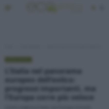
Home
Green lifestyle
L’Italia nel panorama europeo dell’eolico: progressi importanti, ma l’Europa corre più veloce
»
»
GREEN LIFESTYLE
L’Italia nel panorama
europeo dell’eolico:
progressi importanti, ma
l’Europa corre più veloce
L'eolico migliora in Italia, ma l'Europa corre più