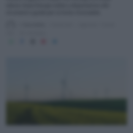
veloce: Acea Energia mette a disposizione utili
strumenti e guide per la fonte rinnovabile.
Di
Tessa Gelisio
9 Aprile 2025
Aggiornato:
10 Aprile
2025
3 min lettura