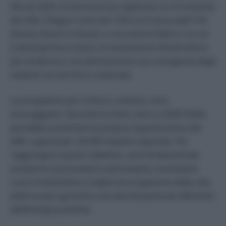
4% nel 2024, la Germania ha registrato un incremento
del 25%, il Regno Unito del 12% e la Francia dell’11%.
Questo divario è dovuto a una serie di fattori, tra cui
la lentezza burocratica, la necessità di infrastrutture
più moderne e una distribuzione non omogenea degli
impianti sul territorio nazionale.
Le prospettive per il futuro, tuttavia, sono
incoraggianti. Secondo le stime, entro il 2030 l’Italia
potrebbe aumentare la propria capacità eolica del
64%, superando i 20.000 impianti operativi. Per
raggiungere questo obiettivo, sarà fondamentale
accelerare le procedure autorizzative, incentivare
nuovi investimenti e migliorare la gestione della rete
elettrica per garantire una distribuzione più efficiente
dell’energia prodotta.