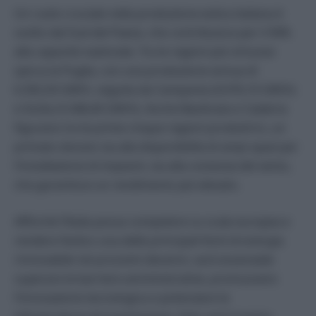
Un ruolo cruciale nella produzione eolica italiana è
svolto dal Sud del Paese, che contribuisce per il 94%
alla capacità nazionale. Tra le regioni più virtuose
spicca la Puglia, con una produzione annua di
6.392,50 GW/h, seguita da Campania (4.076,10 GW/h)
e Sicilia (3.348,40 GW/h). Anche Basilicata e Calabria
figurano tra le prime cinque regioni produttrici, un
primato dovuto sia alla disponibilità di ampi spazi per
l’installazione di impianti, sia alla costanza del vento,
che garantisce un rendimento più elevato.
Affinché l’Italia possa competere su scala europea e
rendere l’eolico una delle principali fonti di energia
rinnovabile nei prossimi decenni, sarà essenziale
superare le barriere amministrative, promuovere
l’innovazione tecnologica e potenziare le