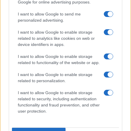
Google for online advertising purposes.
I want to allow Google to send me
personalized advertising.
I want to allow Google to enable storage
related to analytics like cookies on web or
device identifiers in apps.
I want to allow Google to enable storage
related to functionality of the website or app.
I want to allow Google to enable storage
Facebook
Instagram
YouTube
TikTok
Threads
related to personalization.
I want to allow Google to enable storage
related to security, including authentication
© 2026 Ecocentrica.it di TESSA SRL - P. IVA 07010600968 - sede legale:
functionality and fraud prevention, and other
Via Paradisino 5, 57016 Rosignano Marittimo (LI). Tutti i diritti
user protection.
riservati.
Preferenze Privacy
Questo blog non è una testata giornalistica registrata, in quanto
viene aggiornato senza alcuna periodicità; non rientra pertanto tra