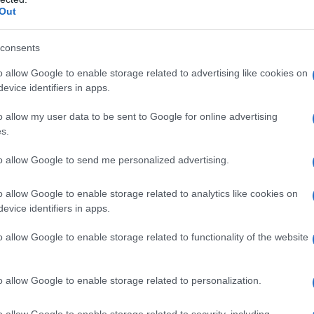
Out
nte capelli secchi
(€ 12,90 / 200
consents
o allow Google to enable storage related to advertising like cookies on
evice identifiers in apps.
o allow my user data to be sent to Google for online advertising
s.
to allow Google to send me personalized advertising.
o allow Google to enable storage related to analytics like cookies on
evice identifiers in apps.
o allow Google to enable storage related to functionality of the website
o allow Google to enable storage related to personalization.
o allow Google to enable storage related to security, including