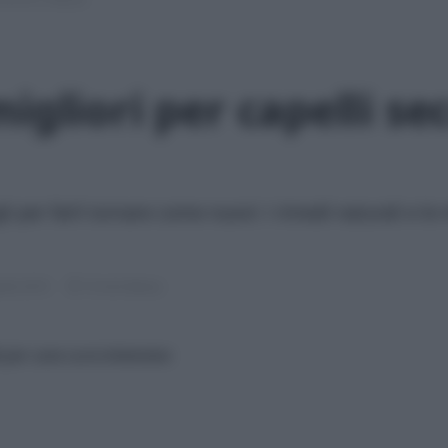
igliori per capelli se
igli per farli tornare come nuovi: i rimedi naturali e l
rile 2019
10 min lettura
i per una cura intensiva