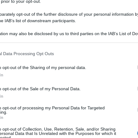
 prior to your opt-out.
e cura dei capelli facendo di tanto in tanto
rately opt-out of the further disclosure of your personal information by
he IAB’s list of downstream participants.
 prodotti di cui vi ho già parlato: la
Maschera
tion may also be disclosed by us to third parties on the IAB’s List of 
a capelli ristrutturante ai semi di girasole di
 that may further disclose it to other third parties.
a e cocco di Essere
. Negli ultimi tempi poi ho
 that this website/app uses one or more Google services and may gath
l Data Processing Opt Outs
iche
, in particolare quelle di
Phitofilos
, marchio
including but not limited to your visit or usage behaviour. You may click 
rboristica; quelle che preferisco sono l’Henné
 to Google and its third-party tags to use your data for below specifi
o opt-out of the Sharing of my personal data.
ogle consent section.
mla, dall’azione ricostituente, ma mi piace molto,
In
te, un mix di polveri vegetali specifiche per
o opt-out of the Sale of my Personal Data.
mpo (e di pazienza), ma i risultati sono
In
poi basterebbe farne anche solo uno al mese: è
 sé?
to opt-out of processing my Personal Data for Targeted
ing.
In
co qualche prodotto che potete provare per
o opt-out of Collection, Use, Retention, Sale, and/or Sharing
sono le
migliori maschere eco bio
che ho
ersonal Data that Is Unrelated with the Purposes for which it
lected.