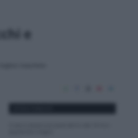
cchi e
e migliori maschere
APPENA PUBBLICATI
Il mare è davvero più pulito alle 8 o alle 18? Ecco
quando fare il bagno