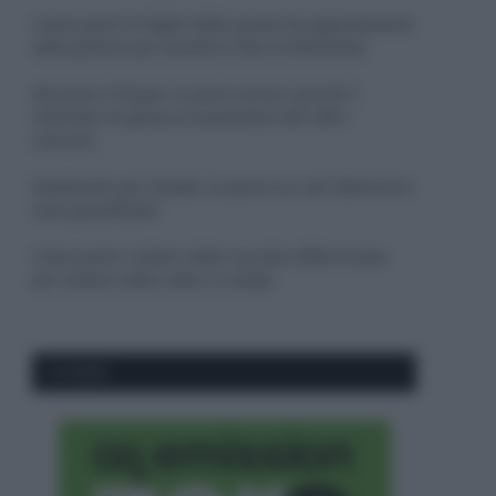
Come pulire le foglie delle piante da appartamento
dalla polvere per aiutarle a fare la fotosintesi
Sbrinare il freezer in pochi minuti: perché 2
millimetri di ghiaccio aumentano del 20% i
consumi
Deodoranti per l’estate: le paure sui sali d’alluminio
sono giustificate?
Come pulire i bidoni della raccolta differenziata
per evitare cattivi odori in estate
CO2WEB