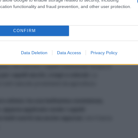
cation functionality and fraud prevention, and other user protection.
CONFIRM
 linea, lo Shampoo per capelli secchi e trattati (nel
Data Deletion
Data Access
Privacy Policy
o nutriente (nel post sui
balsami capelli eco bio
);
ojoba, che nutrono i capelli trattenendo l’acqua al
er capelli secchi, crespi o colorati
. La
 tutti naturali, provenienti da agricoltura
ro ottimo: ha una bellissima consistenza,
 appena applicato rende i capelli
 belli nutriti ma anche vaporosi
, non li lascia