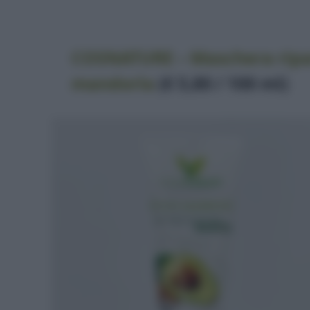
COSNATURE – Maschera ripar
mandorla
(€ 5,80 / 100 ml)