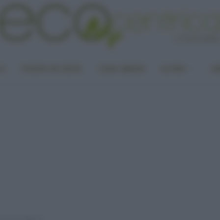
LA
PUNTO DI VISTA
CASA GREEN
ALTRO
UN
secchi e sfibrati