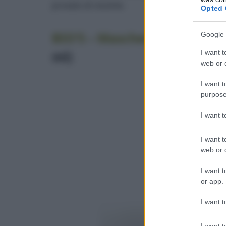
provato di recente.
Opted 
BIO’S – Maschera ristruttura
Google 
ml)
I want t
web or d
I want t
purpose
I want 
I want t
web or d
I want t
or app.
I want t
I want t