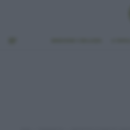
BENESSERE E BELLEZZA
A TAVO
Home
Provato per voi
Maschere bio, le migliori per capelli 
»
»