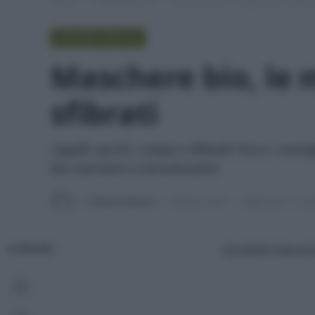
PROVATO PER VOI
Maschere bio, le m
sfibrati
Capelli secchi, crespi e sfibrati? Ecco i cons
bio nutrienti e ristrutturanti.
Di
Adriano Mariani
28 Marzo 2019
Aggiornato:
13 Ap
I prodotti natural
CONDIVIDI