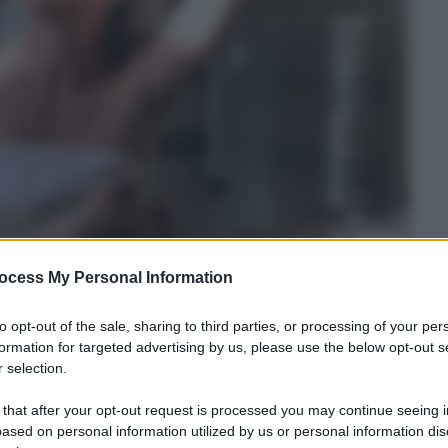
ocess My Personal Information
e sfibrati per tanti motivi
: tinture, strumenti
ra un po’ a metterli a dura prova ci saranno anche
to opt-out of the sale, sharing to third parties, or processing of your per
formation for targeted advertising by us, please use the below opt-out s
no aride, spente, i fusti si assottigliano e
 selection.
ribelli. Meglio non farsi ingannare dalle
 di salvarci da un bel taglio: per esperienza, so
 that after your opt-out request is processed you may continue seeing i
ased on personal information utilized by us or personal information dis
 altra soluzione. Motivo per cui
la regola è