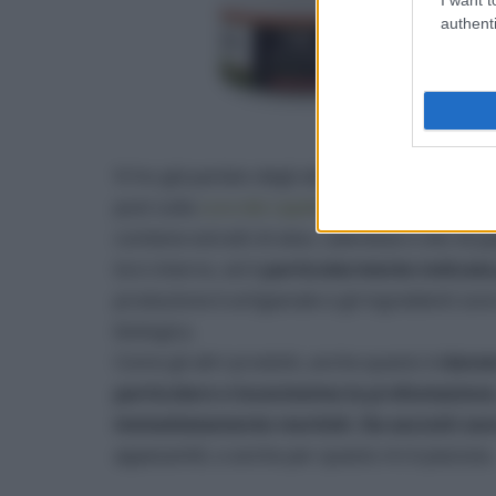
authenti
Vi ho già parlato degli altri due prodotti della
post sulla
cura dei capelli colorati
)e il Balsam
contiene estratti di aloe, calendula e olio di j
loro interno, ed è
particolarmente indicata p
produzione è artigianale e gli ingredienti sono
biologica.
Come gli altri prodotti, anche questo è
davve
particolare e buonissima la profumazione,
immediatamente morbidi. Da asciutti sono
appesantiti, e anche per questo mi è piaciuta.