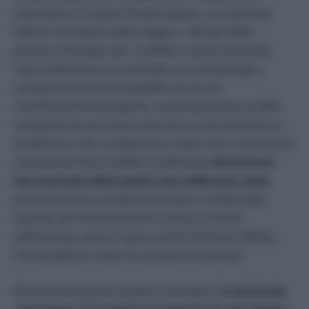
secondaria. Il Codice Penale italiano, con l’articolo
544-ter introdotto dalla Legge n. 189 del 2004,
punisce chiunque, per crudeltà o senza necessità,
causi sofferenze a un animale o lo sottoponga a
comportamenti incompatibili con le sue
caratteristiche etologiche. La pena prevista va dalla
reclusione da sei mesi a due anni a una multa fino a
30.000 euro. Per configurare il reato non è necessaria
una lesione fisica visibile: è sufficiente
dimostrare
che l’animale abbia patito una sofferenza reale
,
anche di natura comportamentale o ambientale.
Quando dal maltrattamento deriva la morte
dell’animale, entra in gioco anche l’articolo 544-bis,
che disciplina il reato di uccisione di animali.
Nonostante questo quadro normativo,
le cerimonie