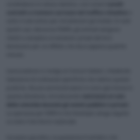
condividono lo stesso destino, così come
i cavalli
costretti a trainare carrozze nel traffico cittadino
o
sotto il sole estivo per intrattenere gli invitati. In tutti
questi casi, denuncia l’ENPA, gli animali vengono
ridotti a semplice ornamento: privati del loro
benessere per un effetto che dura appena qualche
minuto.
L’associazione si rivolge ai Comuni italiani, chiedendo
l’adozione di ordinanze specifiche che vietino queste
pratiche. Alcune amministrazioni si sono già mosse in
questa direzione, introducendo
restrizioni al volo
delle colombe durante gli eventi pubblici e privati
.
La speranza per ENPA è che l’esempio venga seguito
su tutto il territorio nazionale.
Sul piano giuridico, la questione è tutt’altro che