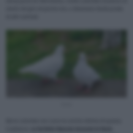
senza punti di riferimento, molte colombe muoiono di
stenti nel giro di poche ore, o diventano facile preda
di altri animali.
Pexels
Ma le colombe non sono le uniche vittime di questa
tradizione.
Le farfalle liberate durante le feste