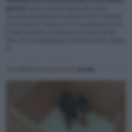
continuano ad avvalersi di animali vivi nel silenzio
generale
. Spesso alla base della scelta c’è solo
mancanza di informazione: da parte di chi organizza,
di chi propone il servizio, di chi lo accetta senza farsi
troppe domande. Un matrimonio resta un giorno
felice. Per l’animale liberato in quell’occasione, spesso
no.
Potrebbero interessarti
anche