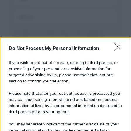
Salva il mio nome, email, e sito in questo
browser per la prossima volta che commento.
Do Not Process My Personal Information
If you wish to opt-out of the sale, sharing to third parties, or
processing of your personal or sensitive information for
targeted advertising by us, please use the below opt-out
section to confirm your selection.
Please note that after your opt-out request is processed you
APPENA PUBBLICATI
may continue seeing interest-based ads based on personal
information utilized by us or personal information disclosed to
Il mare è davvero più pulito alle 8 o alle 18? Ecco quando
third parties prior to your opt-out.
fare il bagno
You may separately opt-out of the further disclosure of your
Come pulire le foglie delle piante da appartamento dalla
personal information by third parties on the IAB’s list of