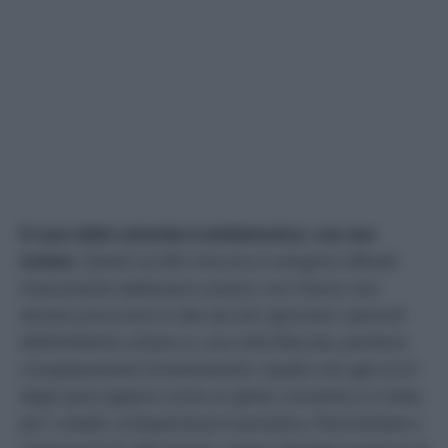
Il caso delle colombe è emblematico, ma non
isolato
. Questi uccelli crescono e vengono allevati
interamente dall’essere umano: non hanno mai
dovuto procurarsi il cibo da soli, ignorano i pericoli
dell’ambiente urbano e, una volta liberate, perdono
completamente l’orientamento. Quello che agli occhi
degli sposi appare come un gesto romantico si rivela,
per i volatili, un’esperienza traumatica. Disorientate e