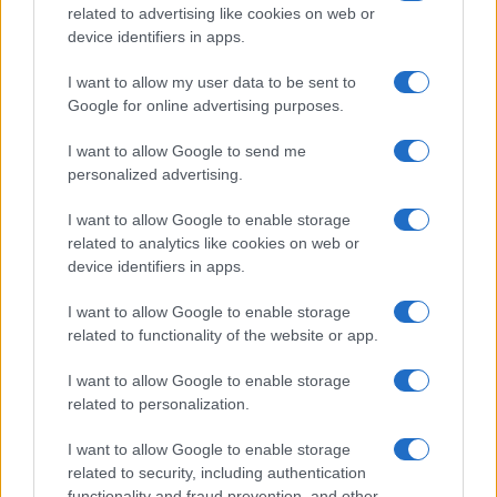
related to advertising like cookies on web or
device identifiers in apps.
I want to allow my user data to be sent to
Google for online advertising purposes.
I want to allow Google to send me
personalized advertising.
I want to allow Google to enable storage
related to analytics like cookies on web or
device identifiers in apps.
I want to allow Google to enable storage
related to functionality of the website or app.
I want to allow Google to enable storage
Facebook
Instagram
YouTube
TikTok
Threads
related to personalization.
I want to allow Google to enable storage
related to security, including authentication
© 2026 Ecocentrica.it di TESSA SRL - P. IVA 07010600968 - sede legale:
functionality and fraud prevention, and other