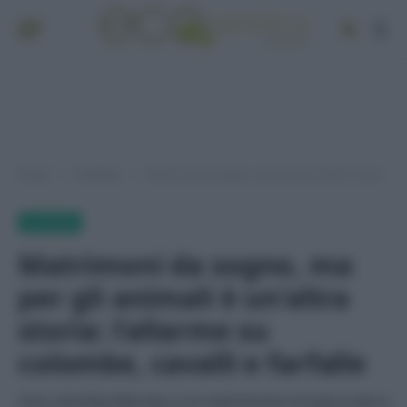
Home
EcoNews
Matrimoni da sogno, ma per gli animali è un’altra storia: l’allarme su colombe, cavalli e farfalle
»
»
ECONEWS
Matrimoni da sogno, ma
per gli animali è un’altra
storia: l’allarme su
colombe, cavalli e farfalle
Una colomba liberata a un matrimonio trovata a terra