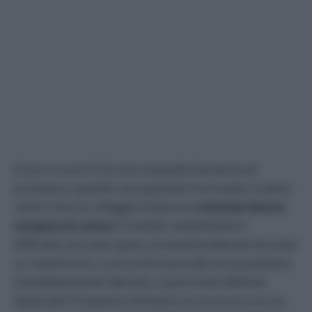
Erano circa le 22 di una tranquilla domenica di
primavera, quando una passante ha trovato in pieno
centro storico a Reggio Emilia una
colomba bianca
incapace di volare
. Il volatile, visibilmente in
difficoltà, era stato quasi certamente liberato durante
un matrimonio o una cerimonia nelle ore precedenti.
Immediatamente allertato, il personale dell’Ente
Nazionale Protezione Animali lo ha soccorso e lo ha