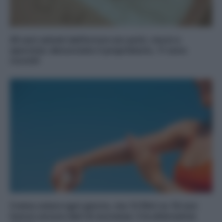
20 cani salvati dall’orrore con pulci, morsi e
sporcizia: denunciato il proprietario, 11 sono
cuccioli
Crema solare ogni giorno, ma 12 filtri su 16 non
hanno ancora dati di sicurezza: 2 le alternative