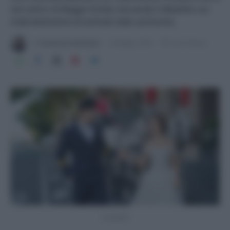
nel centro di Reggio Emilia riaccende il dibattito sul
maltrattamento di animali nelle cerimonie.
Di
Francesca Fiorentino
8 Maggio 2026
3 min lettura
Unsplash