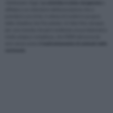
ribattezzato Gigia.
La colomba è stata recuperata
e
affidata a un volontario dell’associazione che si
prenderà cura di lei, in attesa di trasferirsi proprio
dalla cittadina che l’ha salvata. Un lieto fine, dunque,
per una vicenda che però evidenzia una problematica
molto ampia e complessa, che l’ENPA denuncia da
anni senza sosta:
il maltrattamento di animali nelle
cerimonie
.