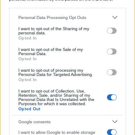
polvere per aiutarle a fare la fotosintesi
downstream participants.
Sbrinare il freezer in pochi minuti: perché 2 millimetri di
Personal Data Processing Opt Outs
This information may also be disclosed by us to third parties
ghiaccio aumentano del 20% i consumi
on the IAB’s List of Downstream Participants that may further
I want to opt-out of the Sharing of my
disclose it to other third parties.
personal data.
Deodoranti per l’estate: le paure sui sali d’alluminio sono
Opted In
Please note that this website/app uses one or more Google
giustificate?
services and may gather and store information including but
I want to opt-out of the Sale of my
Personal Data.
not limited to your visit or usage behaviour. You may click to
Come pulire i bidoni della raccolta differenziata per evitare
Opted In
grant or deny consent to Google and its third-party tags to
cattivi odori in estate
use your data for below specified purposes in below Google
I want to opt-out of processing my
consent section.
Personal Data for Targeted Advertising.
Opted In
CO2WEB
I want to opt-out of Collection, Use,
Retention, Sale, and/or Sharing of my
Personal Data that Is Unrelated with the
Purposes for which it was collected.
Opted Out
Google consents
I want to allow Google to enable storage