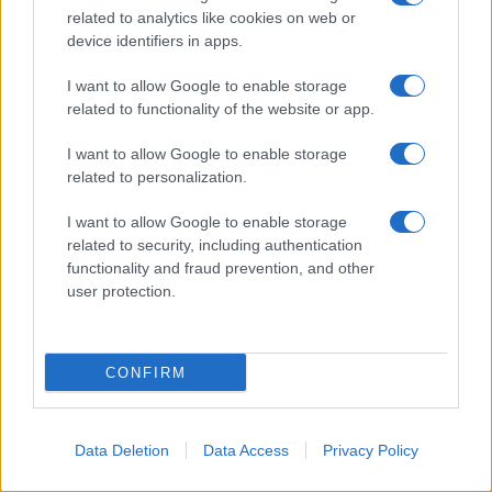
related to analytics like cookies on web or
device identifiers in apps.
I want to allow Google to enable storage
related to functionality of the website or app.
I want to allow Google to enable storage
related to personalization.
Macchie sulla pelle: trattamenti naturali e
prodotti ecobio
I want to allow Google to enable storage
related to security, including authentication
functionality and fraud prevention, and other
user protection.
LASCIA UNA RISPOSTA
CONFIRM
Data Deletion
Data Access
Privacy Policy