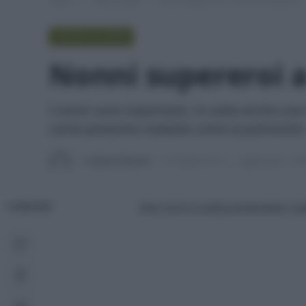
PUNTO DI VISTA
Nonni supereroi a
I nonni sono importanti, lo svela anche una 
come prevenire malattie come la polmonite
Di
Adriano Mariani
25 Ottobre 2017
Aggiornato:
18 O
Una ricerca sulla prevenzione co
CONDIVIDI