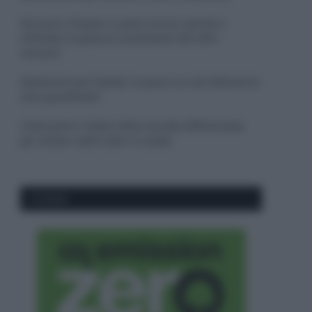
Sbrinare il freezer in pochi minuti: perché 2
millimetri di ghiaccio aumentano del 20% i
consumi
Deodoranti per l’estate: le paure sui sali d’alluminio
sono giustificate?
Come pulire i bidoni della raccolta differenziata
per evitare cattivi odori in estate
CO2WEB