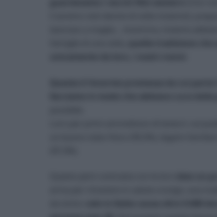
guardavamo i vecchi film western
(mio non
li avremo visti decine di volte insieme!), pr
lavoravo a maglia… insomma, insieme abbiamo 
famiglie di una volta,
quella tradizione che 
unicamente da loro, i nostri nonni
.
Questa è l’enorme premessa da cui parte l
facciamo in modo che abbiano cura della 
possibile.
Loro per primi ammettono di tenerci: sul pod
un buono stato fisico (99,3%), legami familiar
(97,3%).
Questo però contrasta con le loro
idee un po
arma per rimanere in salute a lungo; una mal
da vicino:
solo in Italia causa oltre 9.000 de
persone over 65
. Ed è proprio questa fascia