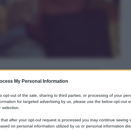
he mi permette di rimanere spesso aggiornata
 sconfinano da ambiente ed ecologia ma che
ocess My Personal Information
leggere di
un’indagine appena condotta da
to opt-out of the sale, sharing to third parties, or processing of your per
formation for targeted advertising by us, please use the below opt-out s
 farmaceutica Pfizer, intitolata
“Gli italiani, il
 selection.
prevenzione della polmonite”
, ed è la versione
ferenza è che, se due anni fa il tema rimase
 that after your opt-out request is processed you may continue seeing i
ased on personal information utilized by us or personal information dis
la terza età, questa volta il discorso si è allargato