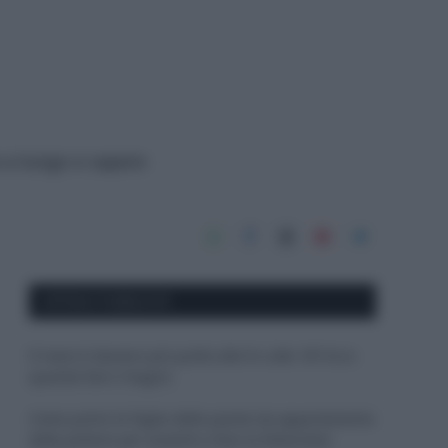
e a lungo e sapere
APPENA PUBBLICATI
Il mare è davvero più pulito alle 8 o alle 18? Ecco
quando fare il bagno
Come pulire le foglie delle piante da appartamento
dalla polvere per aiutarle a fare la fotosintesi