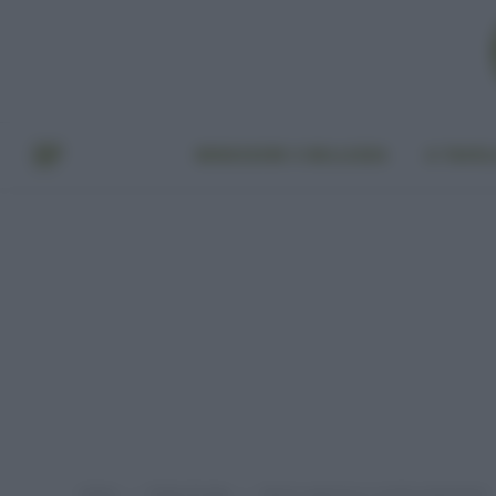
BENESSERE E BELLEZZA
A TAVO
Home
Punto di vista
Nonni supereroi a rischio estinzione!
»
»