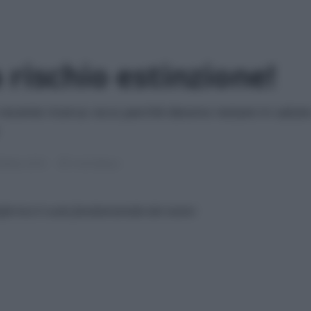
 rischio estinzione!
recente ricerca: ecco perché devono restare in salut
ttobre 2018
5 min lettura
nferma il ruolo fondamentale dei nonni