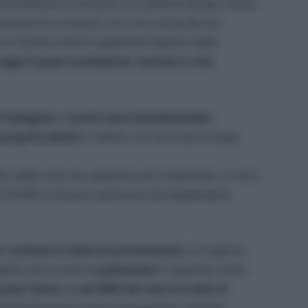
no Masino era fissato con quelli di Sergio Leone,
eparavamo le conserve, con mia nonna Bruna
vissuto tutte le esperienze tipiche delle
oggi è quasi scomparsa, tenuta in vita
’indagine: i nonni sono fondamentali,
propria salute
e restino con noi il più a lungo
io delle cose che reputano più importanti, ci sono
i (97,6%) e l’essere autonomi ed indipendenti
’ confuse in fatto di prevenzione
, la migliore
attia seria come la
polmonite
li riguarda molto
cessi l’anno, e nel 96% dei casi si tratta di
 d’età ad essere meno consapevole, radicata