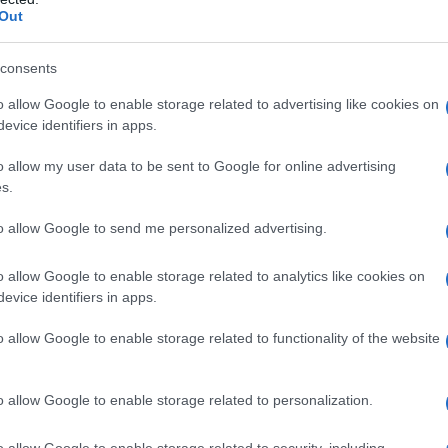
ettiamo, ammiriamo, che prendiamo a esempio per
Out
perduti, a cui ci rivolgiamo per un consiglio, forti
consents
o allow Google to enable storage related to advertising like cookies on
starete pensando ai vostri nonni: l’ho fatto
evice identifiers in apps.
lavoratori, perciò venivo spesso affidata ai nonni,
o allow my user data to be sent to Google for online advertising
i nonni sono stati figure fondamentali, che hanno
s.
che sono oggi.
to allow Google to send me personalized advertising.
mi è rimasta, perché è una cuoca fantastica ed è
asalinga, chi preparava il pranzo domenicale per
o allow Google to enable storage related to analytics like cookies on
e stata lei, non sarebbe mai arrivato “Cotto e
evice identifiers in apps.
limitati ai fornelli: capisco perché
più del 70%
o allow Google to enable storage related to functionality of the website
ti nell’educazione dei ragazzi, anche mia
mativo per il mio carattere
insegnandomi ad
o allow Google to enable storage related to personalization.
nte, a non dover dipendere mai da nessuno, a
e perché
vengano considerati dei punti di
o allow Google to enable storage related to security, including