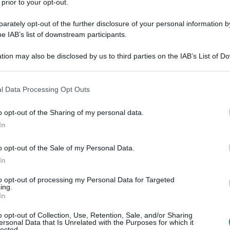
 prior to your opt-out.
nni, il loro rapporto con le generazioni più
alute
il più a lungo possibile.
rately opt-out of the further disclosure of your personal information by
he IAB’s list of downstream participants.
 60enni, considerati dalla stragrande
tion may also be disclosed by us to third parties on the IAB’s List of 
n forma dei 60enni di una volta
. In effetti, cosa
 that may further disclose it to other third parties.
dell’aspettativa di vita va via via allungandosi, ma
 that this website/app uses one or more Google services and may gath
l Data Processing Opt Outs
r cui il tempo sembra non passare mai; pensiamo a
including but not limited to your visit or usage behaviour. You may click 
 to Google and its third-party tags to use your data for below specifi
 corre le maratone, o il cantautore francese
o opt-out of the Sharing of my personal data.
ogle consent section.
i in giro per il mondo.
In
si “anziani” intervistati ammettono di non
o opt-out of the Sale of my Personal Data.
re anziano mio papà che ha da poco superato i
In
to opt-out of processing my Personal Data for Targeted
ing.
perché è anche la parte che ci tocca più sul
In
er i più giovani
. Il campione intervistato
o opt-out of Collection, Use, Retention, Sale, and/or Sharing
54 anni, eppure sono quasi unanimi nel riconoscere
ersonal Data that Is Unrelated with the Purposes for which it
lected.