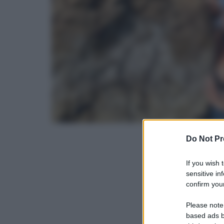
Do Not Pr
If you wish 
sensitive in
confirm your
Please note
based ads b