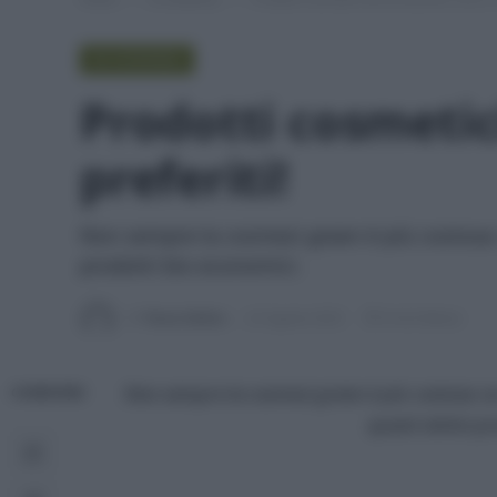
IN EVIDENZA
Prodotti cosmetici
preferiti!
Non sempre la cosmesi green è più costosa: s
prodotti bio economici.
Di
Tessa Gelisio
22 Agosto 2023
8 min lettura
Non sempre la cosmesi green è più costosa: se 
CONDIVIDI
questi ottimi pr