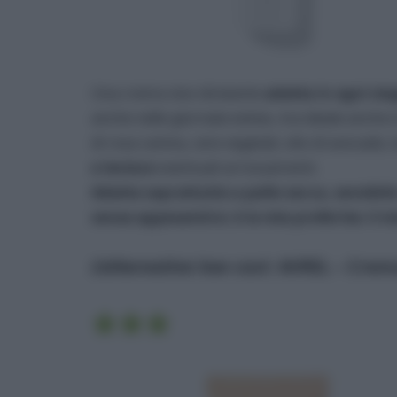
Una crema viso idratante
adatta in ogni st
anche nelle giornate estive, ma ideale anche i
di rosa canina, cere vegetali, olio di avocado, 
e lenisce
eventuali arrossamenti.
Adatta soprattutto a pelle secca, sensibil
senza appesantire; è la mia preferita: il 
L’alternativa low cost:
AVRIL – Crema 