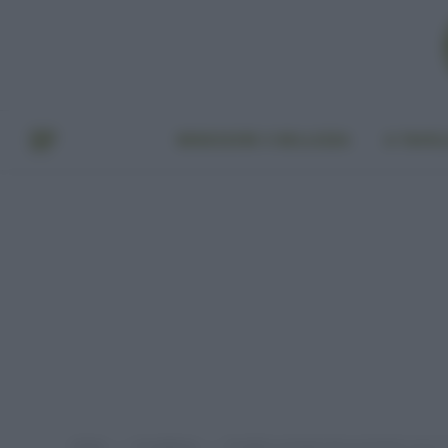
BENESSERE E BELLEZZA
A TAVO
Home
In evidenza
Prodotti cosmetici bio economici: ecco i m
»
»