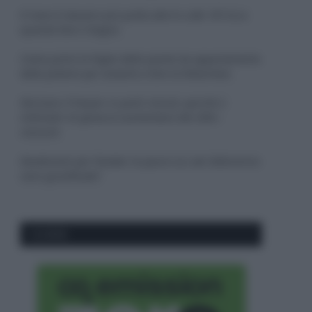
Il mare è davvero più pulito alle 8 o alle 18? Ecco
quando fare il bagno
Come pulire le foglie delle piante da appartamento
dalla polvere per aiutarle a fare la fotosintesi
Sbrinare il freezer in pochi minuti: perché 2
millimetri di ghiaccio aumentano del 20% i
consumi
Deodoranti per l’estate: le paure sui sali d’alluminio
sono giustificate?
CO2WEB