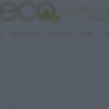
LA
PUNTO DI VISTA
CASA GREEN
ALTRO
UN
iei preferiti!