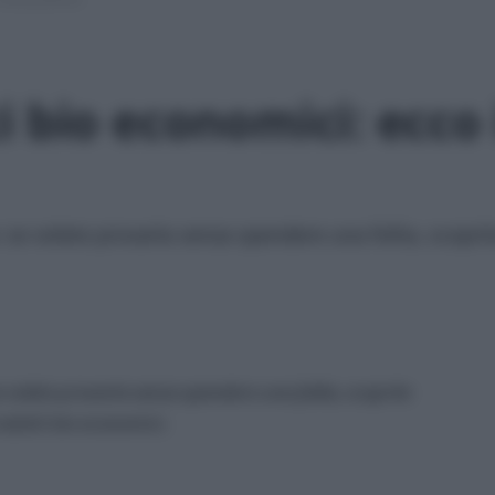
 bio economici: ecco 
e volete provarla senza spendere una follia, scoprit
volete provarla senza spendere una follia, scoprite
odotti bio economici.