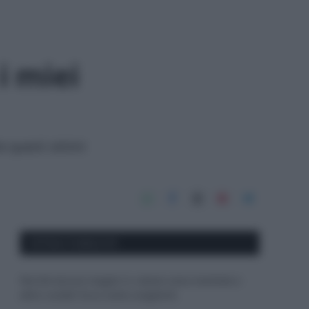
i miei
e questi ottimi
APPENA PUBBLICATI
Perché alcune maglie in cotone sono morbide e
altre ruvide? Ecco come sceglierle