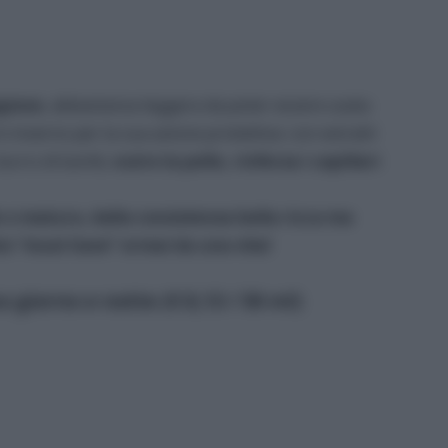
agione
, abbastanza leggera da poter essere usata
n inverno per la sua azione protettiva: con estratti
burro di karitè,
nutre la pelle, rinforza i capillari
e o matura, dalla consistenza bella ricca ma
mio “must have” ormai da una vita!
giorno e notte (€ 8,13 / 50 ml)