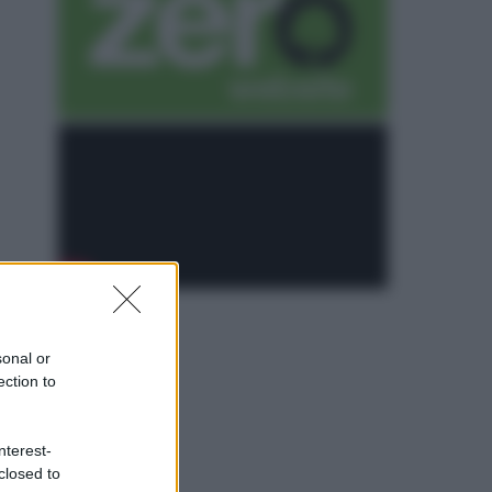
sonal or
ection to
nterest-
closed to