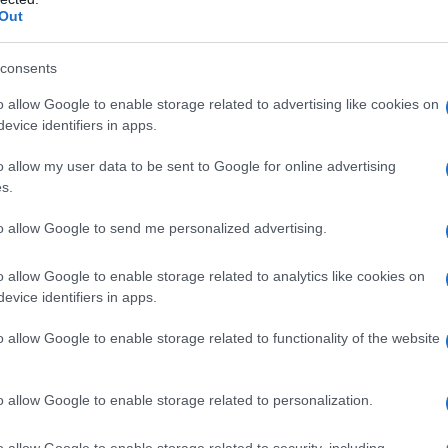
tessa regola: alcuni valgono effettivamente il
Out
differenza abissale con le loro alternative
cora diffida del bio o si è appena avvicinato a
consents
 se la sente di investire un capitale
: fate bene,
o allow Google to enable storage related to advertising like cookies on
a di trovare i prodotti più adatti a voi e prima di
evice identifiers in apps.
sostanze di sintesi!
o allow my user data to be sent to Google for online advertising
s.
renze per capelli, corpo, viso e make-up, per
 è un “top di gamma” ma anche una buona
to allow Google to send me personalized advertising.
0%.
o allow Google to enable storage related to analytics like cookies on
evice identifiers in apps.
omici preferiti!
o allow Google to enable storage related to functionality of the website
o allow Google to enable storage related to personalization.
il giorno (€ 30,00 / 30 ml)
o allow Google to enable storage related to security, including