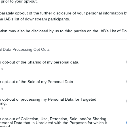
 prior to your opt-out.
rately opt-out of the further disclosure of your personal information by
he IAB’s list of downstream participants.
tion may also be disclosed by us to third parties on the IAB’s List of 
 that may further disclose it to other third parties.
 that this website/app uses one or more Google services and may gath
principale giustificazione di chi vorrebbe passare
l Data Processing Opt Outs
including but not limited to your visit or usage behaviour. You may click 
ale, ma rimane fedele ai soliti marchi. Partiamo
 to Google and its third-party tags to use your data for below specifi
o opt-out of the Sharing of my personal data.
ogle consent section.
biologici certificati possono avere un prezzo
In
aterie prime agli sforzi di ricerca per realizzare
redienti di sintesi. Bisogna però ammettere che
o opt-out of the Sale of my Personal Data.
In
 non ecobio, a volte
offrono davvero una qualità
supermercato, altre volte quello che si paga è
to opt-out of processing my Personal Data for Targeted
ing.
ente sostituiti
senza rimpianti da prodotti più
In
o opt-out of Collection, Use, Retention, Sale, and/or Sharing
ersonal Data that Is Unrelated with the Purposes for which it
lected.