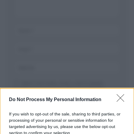
Salva il mio nome, email, e sito in questo
browser per la prossima volta che commento.
Do Not Process My Personal Information
If you wish to opt-out of the sale, sharing to third parties, or
processing of your personal or sensitive information for
targeted advertising by us, please use the below opt-out
section to confirm your selection.