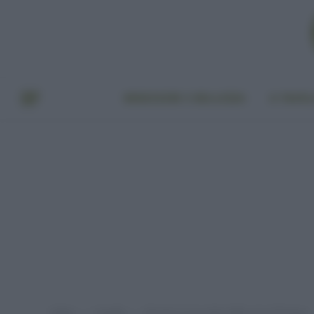
BENESSERE E BELLEZZA
A TAVO
Home
A tavola
Riciclare il cioccolato delle uova di Pasqua
»
»