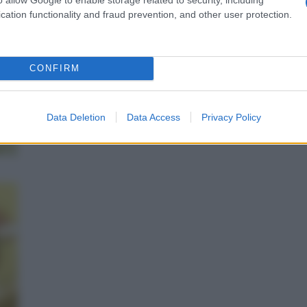
co alla volta, fino ad ottenere un composto
cation functionality and fraud prevention, and other user protection.
bicchieri (che devono essere riempiti per 2/3) e
 Completate la presentazione del dolce, decorandolo
 spolverata di zucchero a velo.
CONFIRM
Data Deletion
Data Access
Privacy Policy
TI