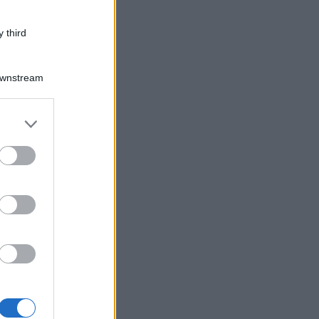
 third
Downstream
er and store
to grant or
ed purposes