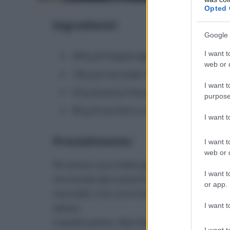
Opted 
Ingredienti:
Google 
I want t
200 g di fragole tagliate a pezzi
web or d
100 g di cioccolato fondente
I want t
50 g di panna fresca
purpose
80 g di zucchero a velo
I want 
Procedimento:
I want t
web or d
Per prima cosa tritate grossolanamente il cio
I want t
microonde alla massima potenza per 25/30 sec
or app.
cioccolato. Con una frusta, amalgamate energ
I want t
setosa.
A questo punto, fate intiepidire il composto
I want t