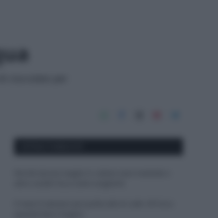
qua
di cioccolato per
APPENA PUBBLICATI
Perché alcune maglie in cotone sono morbide e
altre ruvide? Ecco come sceglierle
Il mare è davvero più pulito alle 8 o alle 18? Ecco
quando fare il bagno