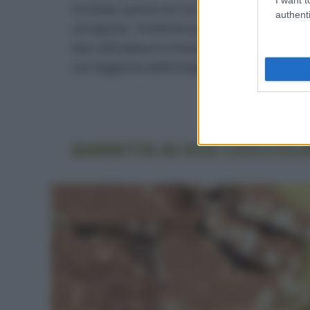
morbida, quindi non va montata del tutto) po
authenti
omogeneo. Trasferite quindi il cioccolato nei 
fate raffreddare in freezer per un’ora circa.
con l’aggiunta delle fragole a pezzi e con una
BARRETTA AI DUE CIOCCOLA