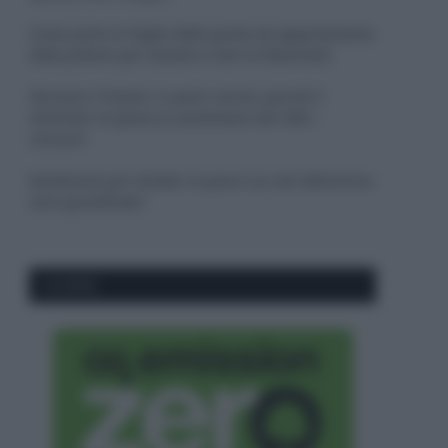
Come pulire le foglie delle piante da appartamento
dalla polvere per aiutarle a fare la fotosintesi
Sbrinare il freezer in pochi minuti: perché 2
millimetri di ghiaccio aumentano del 20% i
consumi
Deodoranti per l’estate: le paure sui sali d’alluminio
sono giustificate?
CO2WEB