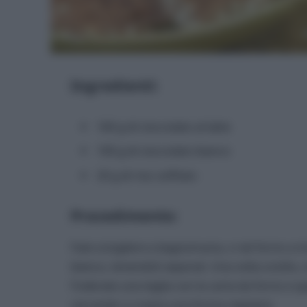
Ingredienti:
160 g di cioccolato al latte
100 g di cioccolato bianco
20 g di riso soffiato
Procedimento:
Fate sciogliere a bagnomaria, o nel forno a mic
bianco, tenendoli separati. Una volta sciolto, m
Foderate una teglia con la carta da forno e spa
cercando ci creare una forma regolare.