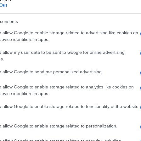
Out
consents
o allow Google to enable storage related to advertising like cookies on
evice identifiers in apps.
o allow my user data to be sent to Google for online advertising
s.
to allow Google to send me personalized advertising.
o allow Google to enable storage related to analytics like cookies on
evice identifiers in apps.
ccolato, poi in un pentolino (oppure nel
o allow Google to enable storage related to functionality of the website
ondi) scaldate la panna fresca e versate sopra il
icamente, fino ad ottenere una crema liscia e
o allow Google to enable storage related to personalization.
 ed amalgamatelo alla panna montata (deve essere
o allow Google to enable storage related to security, including