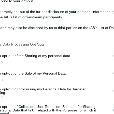
 prior to your opt-out.
he ai meno esperti in cucina.
rately opt-out of the further disclosure of your personal information by
he IAB’s list of downstream participants.
o delle uova di Pasqua
.
tion may also be disclosed by us to third parties on the IAB’s List of 
FRAGOLE
 that may further disclose it to other third parties.
 that this website/app uses one or more Google services and may gath
l Data Processing Opt Outs
including but not limited to your visit or usage behaviour. You may click 
 to Google and its third-party tags to use your data for below specifi
o opt-out of the Sharing of my personal data.
ogle consent section.
In
o opt-out of the Sale of my Personal Data.
In
to opt-out of processing my Personal Data for Targeted
ing.
In
o opt-out of Collection, Use, Retention, Sale, and/or Sharing
ersonal Data that Is Unrelated with the Purposes for which it
lected.