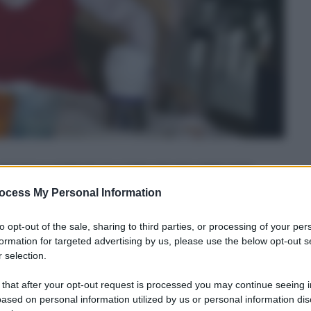
n enormi quantità di cioccolato rimasto dalle tante
rattutto fondente, fa benissimo
, ma anche i più
ocess My Personal Information
to opt-out of the sale, sharing to third parties, or processing of your per
formation for targeted advertising by us, please use the below opt-out s
il
cioccolato avanzato: si possono fare torte,
 selection.
 light
e anche adatte alla merenda dei più piccoli.
to spesso questo ingrediente, perciò ho deciso di
 that after your opt-out request is processed you may continue seeing i
ased on personal information utilized by us or personal information dis
servi d’aiuto: trovate il link al video con la