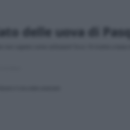
olato delle uova di Pas
he non sapete come utilizzare? Ecco 10 ricette a base 
8 min lettura
ilizzare il cioccolato avanzato