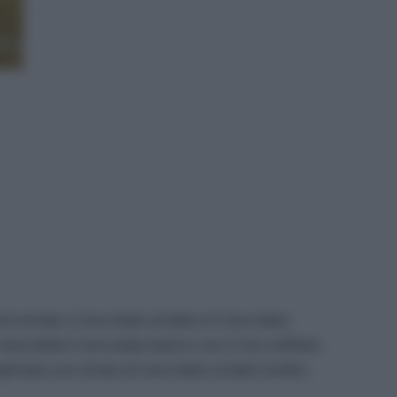
roonde, il cioccolato al latte e il cioccolato
escolate il cioccolato bianco con il riso soffiato.
lmate uno strato di cioccolato al latte sciolto,