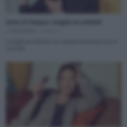
Uova di Pasqua: meglio se solidali!
Di
Adriano Mariani
5 Aprile 2017
5 progetti da sostenere con l’acquisto del famoso uovo di
cioccolato