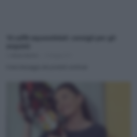
10 caffè equosolidali: consigli per gli
acquisti
Di
Adriano Mariani
10 Maggio 2017
Il test d’assaggio dei prodotti certificati