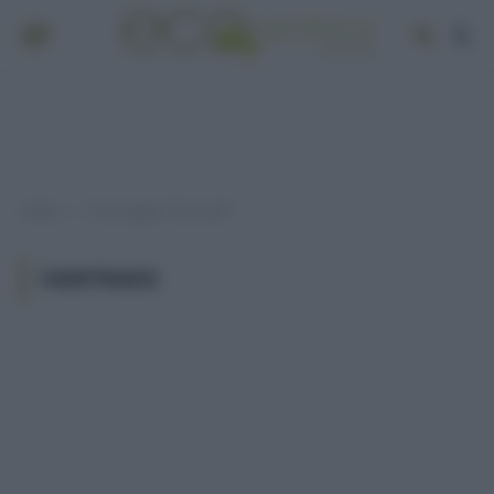
Home
Post taggati "Fairtrade"
»
FAIRTRADE