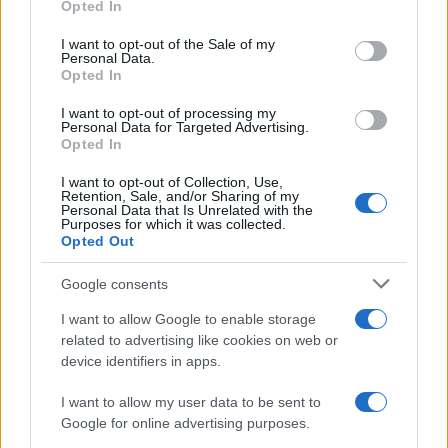
Come pulire le foglie delle piante da appartamento dalla
Opted In
Please note that this website/app uses one or more Google
polvere per aiutarle a fare la fotosintesi
services and may gather and store information including but
I want to opt-out of the Sale of my
Personal Data.
not limited to your visit or usage behaviour. You may click to
Sbrinare il freezer in pochi minuti: perché 2 millimetri di
Opted In
grant or deny consent to Google and its third-party tags to
ghiaccio aumentano del 20% i consumi
use your data for below specified purposes in below Google
I want to opt-out of processing my
consent section.
Personal Data for Targeted Advertising.
Opted In
CO2WEB
I want to opt-out of Collection, Use,
Retention, Sale, and/or Sharing of my
Personal Data that Is Unrelated with the
Purposes for which it was collected.
Opted Out
Google consents
I want to allow Google to enable storage
related to advertising like cookies on web or
device identifiers in apps.
I want to allow my user data to be sent to
Google for online advertising purposes.