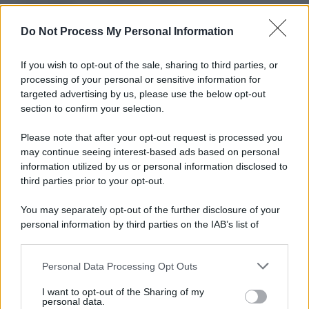
Di
Tessa Gelisio
24 Luglio 2014
5
Do Not Process My Personal Information
Sapete quanto caffè consumiamo in un anno? Circa 3500
quintali: come sia fa a togliere agli italiani la quotidiana
If you wish to opt-out of the sale, sharing to third parties, or
dose…
processing of your personal or sensitive information for
targeted advertising by us, please use the below opt-out
section to confirm your selection.
Please note that after your opt-out request is processed you
may continue seeing interest-based ads based on personal
APPENA PUBBLICATI
information utilized by us or personal information disclosed to
third parties prior to your opt-out.
Costume da buttare? Ecco 8 consigli per farlo durare di più
You may separately opt-out of the further disclosure of your
Perché alcune maglie in cotone sono morbide e altre
personal information by third parties on the IAB’s list of
ruvide? Ecco come sceglierle
downstream participants.
Il mare è davvero più pulito alle 8 o alle 18? Ecco quando
Personal Data Processing Opt Outs
This information may also be disclosed by us to third parties
fare il bagno
on the IAB’s List of Downstream Participants that may further
I want to opt-out of the Sharing of my
disclose it to other third parties.
personal data.