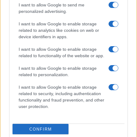
I want to allow Google to send me
personalized advertising.
I want to allow Google to enable storage
related to analytics like cookies on web or
device identifiers in apps.
I want to allow Google to enable storage
related to functionality of the website or app.
I want to allow Google to enable storage
Facebook
Instagram
YouTube
TikTok
Threads
related to personalization.
I want to allow Google to enable storage
related to security, including authentication
© 2026 Ecocentrica.it di TESSA SRL - P. IVA 07010600968 - sede legale:
functionality and fraud prevention, and other
Via Paradisino 5, 57016 Rosignano Marittimo (LI). Tutti i diritti
user protection.
riservati.
Preferenze Privacy
Questo blog non è una testata giornalistica registrata, in quanto
viene aggiornato senza alcuna periodicità; non rientra pertanto tra
CONFIRM
le pubblicazioni soggette agli obblighi previsti dalla legge n. 62 del 7