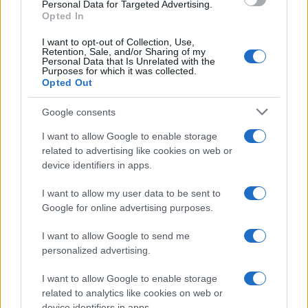
consent section.
Personal Data for Targeted Advertising.
Opted In
CO2WEB
I want to opt-out of Collection, Use,
Retention, Sale, and/or Sharing of my
Personal Data that Is Unrelated with the
Purposes for which it was collected.
Opted Out
Google consents
I want to allow Google to enable storage
related to advertising like cookies on web or
device identifiers in apps.
I want to allow my user data to be sent to
Google for online advertising purposes.
I want to allow Google to send me
personalized advertising.
I want to allow Google to enable storage
related to analytics like cookies on web or
device identifiers in apps.