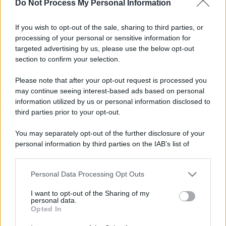
Do Not Process My Personal Information
Perché alcune maglie in cotone sono morbide e altre
If you wish to opt-out of the sale, sharing to third parties, or
ruvide? Ecco come sceglierle
processing of your personal or sensitive information for
targeted advertising by us, please use the below opt-out
Il mare è davvero più pulito alle 8 o alle 18? Ecco quando
section to confirm your selection.
fare il bagno
Please note that after your opt-out request is processed you
Come pulire le foglie delle piante da appartamento dalla
may continue seeing interest-based ads based on personal
polvere per aiutarle a fare la fotosintesi
information utilized by us or personal information disclosed to
third parties prior to your opt-out.
Sbrinare il freezer in pochi minuti: perché 2 millimetri di
ghiaccio aumentano del 20% i consumi
You may separately opt-out of the further disclosure of your
personal information by third parties on the IAB’s list of
Deodoranti per l’estate: le paure sui sali d’alluminio sono
downstream participants.
giustificate?
Personal Data Processing Opt Outs
This information may also be disclosed by us to third parties
on the IAB’s List of Downstream Participants that may further
I want to opt-out of the Sharing of my
disclose it to other third parties.
personal data.
CO2WEB
Opted In
Please note that this website/app uses one or more Google
services and may gather and store information including but