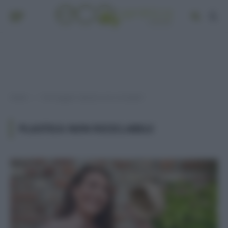
Home
Post taggati "plastica non riciclabile"
»
PLASTICA NON RICICLABILE