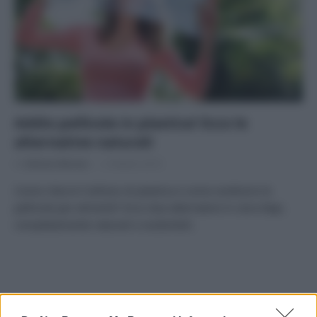
Addio pellicola in plastica! Ecco le
alternative naturali
Di
Adriano Mariani
2 Ottobre 2019
Come ridurre l’utilizzo di plastica e come sostituire le
pellicole per alimenti? Ecco due alternative in cera d’api,
completamente naturali e sostenibili.
APPENA PUBBLICATI