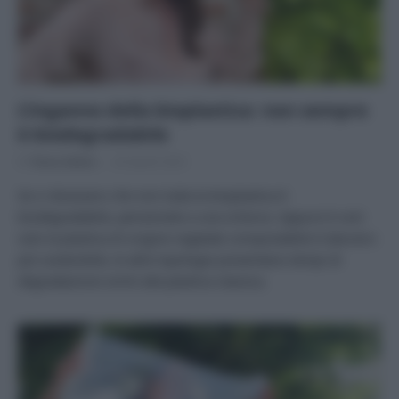
L’inganno della bioplastica: non sempre
è biodegradabile
Di
Tessa Gelisio
26 Aprile 2023
Se vi dicessero che non tutta la bioplastica è
biodegradabile, pensereste a una scherzo. Eppure è così:
solo la plastica di origine vegetale compostabile è davvero
più sostenibile, le altre tipologie presentano tempi di
degradazione simili alla plastica classica.