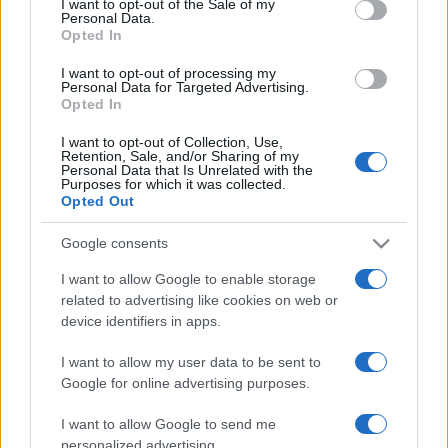
I want to opt-out of the Sale of my
Personal Data.
not limited to your visit or usage behaviour. You may click to
Opted In
grant or deny consent to Google and its third-party tags to
use your data for below specified purposes in below Google
I want to opt-out of processing my
consent section.
Personal Data for Targeted Advertising.
Opted In
I want to opt-out of Collection, Use,
Retention, Sale, and/or Sharing of my
Personal Data that Is Unrelated with the
Purposes for which it was collected.
Opted Out
Google consents
I want to allow Google to enable storage
related to advertising like cookies on web or
device identifiers in apps.
I want to allow my user data to be sent to
Google for online advertising purposes.
I want to allow Google to send me
personalized advertising.