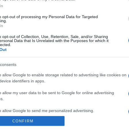
I passaggi fondamentali da iniziare già a 20/30 per
In
mantenere la pelle più bella e giovane a lungo Ho
letto…
to opt-out of processing my Personal Data for Targeted
ing.
In
o opt-out of Collection, Use, Retention, Sale, and/or Sharing
ersonal Data that Is Unrelated with the Purposes for which it
lected.
Out
consents
o allow Google to enable storage related to advertising like cookies on
evice identifiers in apps.
o allow my user data to be sent to Google for online advertising
Creme viso: 8 nuovi prodotti bio da
s.
provare in autunno
to allow Google to send me personalized advertising.
Di
Adriano Mariani
17 Settembre 2019
6
CONFIRM
o allow Google to enable storage related to analytics like cookies on
Dopo l’estate la pelle del viso è spesso secca e