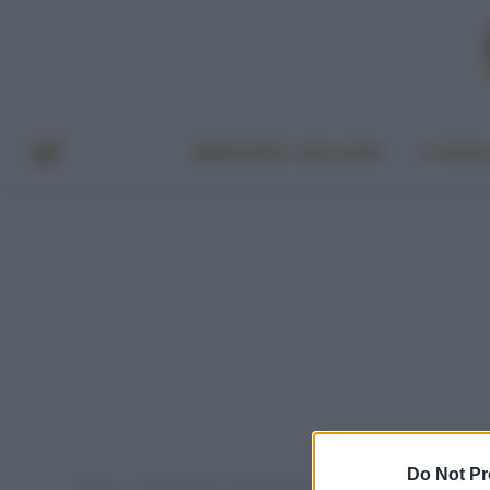
BENESSERE E BELLEZZA
A TAVO
Do Not Pr
Home
Post taggati "skin care nutriente"
»