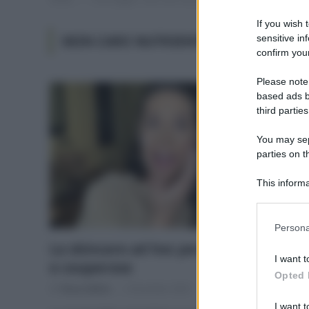
If you wish 
sensitive in
SKIN CARE NUTRIENTE
confirm your
Please note
based ads b
third parties
You may sepa
parties on t
This informa
Participants
Please note
Persona
information 
La skincare ad hoc per pelle sensibile
deny consent
I want t
e couperose
in below Go
Opted 
Di
Tessa Gelisio
3 Dicembre 2020
I want t