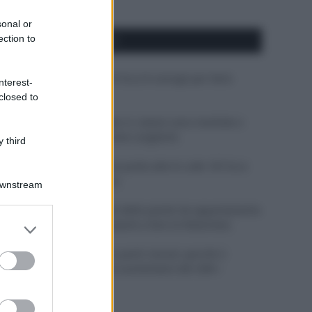
sonal or
ection to
APPENA PUBBLICATI
Costume da buttare? Ecco 8 consigli per farlo
nterest-
durare di più
closed to
Perché alcune maglie in cotone sono morbide e
altre ruvide? Ecco come sceglierle
 third
Il mare è davvero più pulito alle 8 o alle 18? Ecco
quando fare il bagno
Downstream
Come pulire le foglie delle piante da appartamento
er and store
dalla polvere per aiutarle a fare la fotosintesi
to grant or
ed purposes
Sbrinare il freezer in pochi minuti: perché 2
millimetri di ghiaccio aumentano del 20% i
consumi