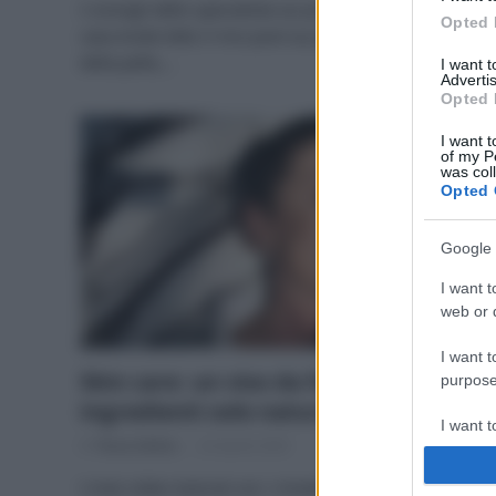
I consigli dello specialista sui prodotti da utilizzare a
Opted 
casa Avete letto il mio post sui problemi infiammatori
della pelle,…
I want 
Advertis
Opted 
I want t
of my P
was col
Opted 
Google 
I want t
web or d
I want t
Skin care: un viso da favola con
purpose
ingredienti solo naturali
I want 
Di
Tessa Gelisio
24 Aprile 2020
I want t
I miei video tutorial con i rimedi bio e le ricette fai da