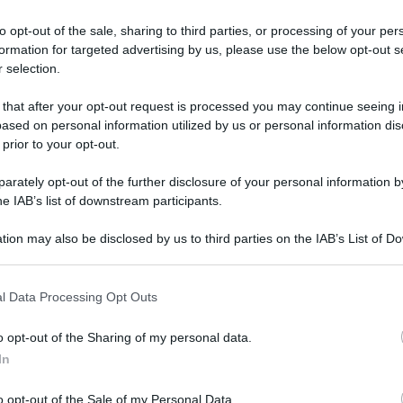
to opt-out of the sale, sharing to third parties, or processing of your per
formation for targeted advertising by us, please use the below opt-out s
 selection.
 that after your opt-out request is processed you may continue seeing i
ased on personal information utilized by us or personal information dis
 prior to your opt-out.
rately opt-out of the further disclosure of your personal information by
he IAB’s list of downstream participants.
tion may also be disclosed by us to third parties on the IAB’s List of 
 that may further disclose it to other third parties.
 that this website/app uses one or more Google services and may gath
l Data Processing Opt Outs
including but not limited to your visit or usage behaviour. You may click 
La skincare e i prodotti naturali per
 to Google and its third-party tags to use your data for below specifi
o opt-out of the Sharing of my personal data.
prevenire le rughe
ogle consent section.
In
Di
Tessa Gelisio
15 Maggio 2020
2
o opt-out of the Sale of my Personal Data.