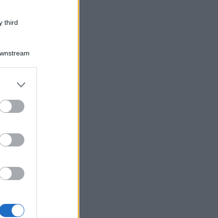
 third
Downstream
er and store
to grant or
ed purposes