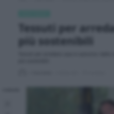
GREEN FASHION
Tessuti per arred
più sostenibili
Tessuti per arredare casa in autunno: dalle c
più sostenibili.
Di
Tessa Gelisio
9 Ottobre 2023
5 min lettura
CONDIVIDI