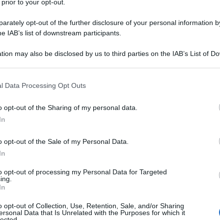
 prior to your opt-out.
rately opt-out of the further disclosure of your personal information by
he IAB’s list of downstream participants.
tion may also be disclosed by us to third parties on the IAB’s List of 
 that may further disclose it to other third parties.
 that this website/app uses one or more Google services and may gath
l Data Processing Opt Outs
including but not limited to your visit or usage behaviour. You may click 
 to Google and its third-party tags to use your data for below specifi
o opt-out of the Sharing of my personal data.
e soluzioni per l’arredamento autunnale per la
ogle consent section.
In
 molto attente a una maggiore sostenibilità
ere in un ambiente confortevole, è necessario
o opt-out of the Sale of my Personal Data.
 Pianeta!
In
to opt-out of processing my Personal Data for Targeted
ing.
oliestere riciclato, da Maison
In
o opt-out of Collection, Use, Retention, Sale, and/or Sharing
ersonal Data that Is Unrelated with the Purposes for which it
lected.