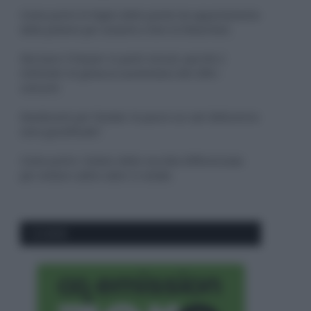
Come pulire le foglie delle piante da appartamento
dalla polvere per aiutarle a fare la fotosintesi
Sbrinare il freezer in pochi minuti: perché 2
millimetri di ghiaccio aumentano del 20% i
consumi
Deodoranti per l’estate: le paure sui sali d’alluminio
sono giustificate?
Come pulire i bidoni della raccolta differenziata
per evitare cattivi odori in estate
CO2WEB