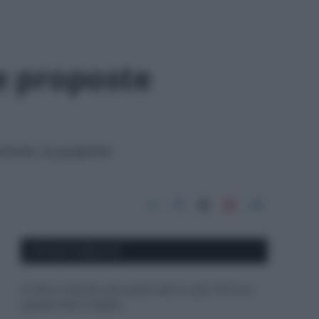
le proposte
iumone, le proposte
APPENA PUBBLICATI
Il mare è davvero più pulito alle 8 o alle 18? Ecco
quando fare il bagno