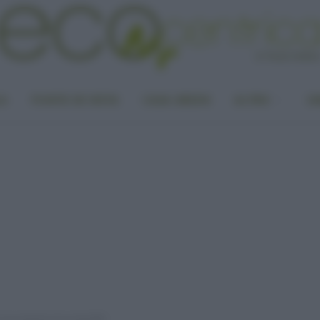
LA
PUNTO DI VISTA
CASA GREEN
ALTRO
UN
 le proposte più sostenibili