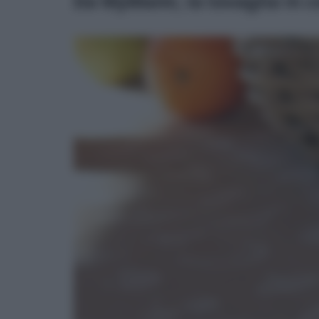
Da MyMami, la tovaglia in c