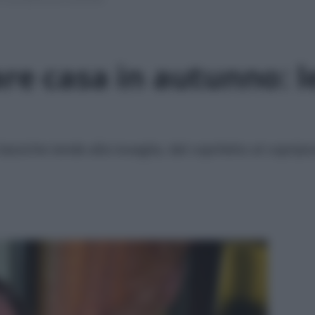
are casa in autunno: 
lassiche tende alla tovaglia, dal copriletto al coprip