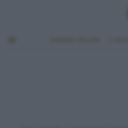
BENESSERE E BELLEZZA
A TAVO
Home
Green Fashion
Tessuti per arredare casa in autunno:
»
»