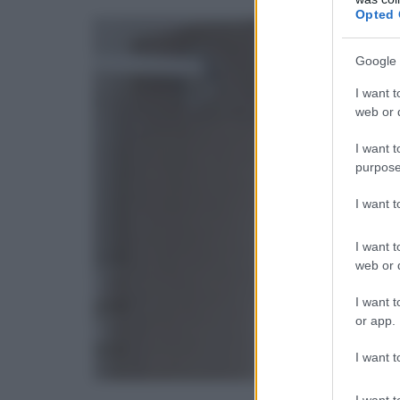
Opted 
Google 
I want t
web or d
I want t
purpose
I want 
I want t
web or d
I want t
or app.
I want t
I want t