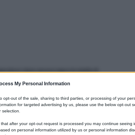
perature siano ancora sopra le medie di
e i tessuti per la casa
. Tende, tessili per la
ocess My Personal Information
 da letto: si abbandonano i leggerissimi tessuti
ori più caldi. Naturalmente,
sempre in stile
to opt-out of the sale, sharing to third parties, or processing of your per
iologici e certificati, o filati di riciclo!
formation for targeted advertising by us, please use the below opt-out s
 selection.
 that after your opt-out request is processed you may continue seeing i
ased on personal information utilized by us or personal information dis