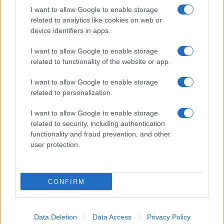
I want to allow Google to enable storage
related to analytics like cookies on web or
device identifiers in apps.
I want to allow Google to enable storage
related to functionality of the website or app.
I want to allow Google to enable storage
Facebook
Instagram
YouTube
TikTok
Threads
related to personalization.
I want to allow Google to enable storage
related to security, including authentication
© 2026 Ecocentrica.it di TESSA SRL - P. IVA 07010600968 - sede legale:
functionality and fraud prevention, and other
Via Paradisino 5, 57016 Rosignano Marittimo (LI). Tutti i diritti
user protection.
riservati.
Preferenze Privacy
Questo blog non è una testata giornalistica registrata, in quanto
viene aggiornato senza alcuna periodicità; non rientra pertanto tra
CONFIRM
le pubblicazioni soggette agli obblighi previsti dalla legge n. 62 del 7
marzo 2001.
Data Deletion
Data Access
Privacy Policy