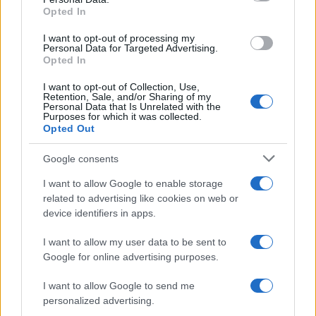
not limited to your visit or usage behaviour. You may click to
Sbrinare il freezer in pochi minuti: perché 2 millimetri di
Opted In
grant or deny consent to Google and its third-party tags to
ghiaccio aumentano del 20% i consumi
use your data for below specified purposes in below Google
I want to opt-out of processing my
consent section.
Personal Data for Targeted Advertising.
Opted In
CO2WEB
I want to opt-out of Collection, Use,
Retention, Sale, and/or Sharing of my
Personal Data that Is Unrelated with the
Purposes for which it was collected.
Opted Out
Google consents
I want to allow Google to enable storage
related to advertising like cookies on web or
device identifiers in apps.
I want to allow my user data to be sent to
Google for online advertising purposes.
I want to allow Google to send me
personalized advertising.