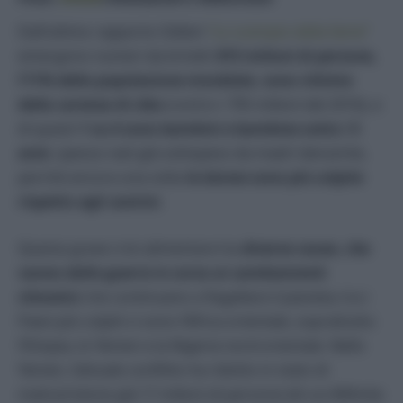
Dall’ultimo rapporto Oxfam
“Lo scempio della fame”
emergono numeri da brividi:
815 milioni di persone,
l’11% della popolazione mondiale, sono vittime
della carenza di cibo
(contro i 795 milioni del 2016), e
di questi
1 su 4 sono bambini e bambine sotto i 5
anni
, spesso nati già sottopeso da madri denutrite,
perché ancora una volta
le donne sono più colpite
rispetto agli uomini
.
Questa grave crisi alimentare ha
diverse cause, che
vanno dalle guerre in corso ai cambiamenti
climatici
che continuano a flagellare il pianeta; tra i
Paesi più colpiti ci sono l’Africa orientale, soprattutto
l’Etiopia, lo Yemen e la Nigeria nord-orientale. Nello
Yemen, l’attuale conflitto ha ridotto in stato di
malnutrizione già 17 milioni di persone (di cui 400mila