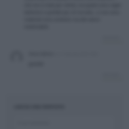
che non è male per niente, ma questi sono regali
bellissimi e perfetti per chi ha tutto…si non sono
materiali sono simbolici ma dal valore
inestimabile
RISPONDI
Tessa Gelisio
su
11 Gennaio 2018 19:42
grande!
RISPONDI
LASCIA UNA RISPOSTA