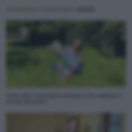
Potrebbero interessarti
anche
Green Jobs: transizione ecologica e IA cambiano il
mondo del lavoro