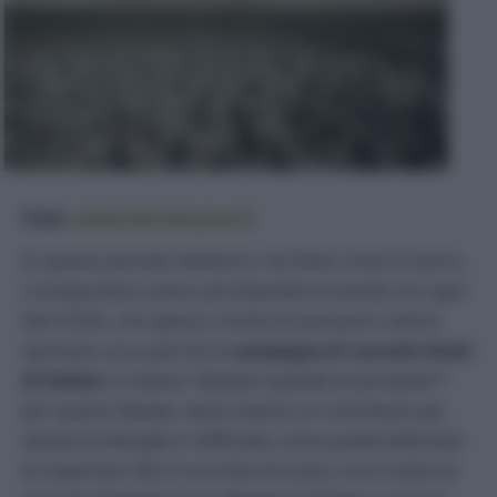
Foto:
www.terranuova.it
In questo periodo dell’anno, nei Paesi come il nostro,
ci prepariamo invece ad imbandire le tavole con ogni
ben di Dio, che spesso rischia di avanzare e venire
sprecato; ecco perché la
campagna di raccolta fondi
di Oxfam
si chiama
“Quanto è grande la tua tavola?”
:
per questo Natale, viene chiesto un contributo per
aiutare le famiglie in difficoltà, come quella della foto
di copertina. Non è una foto di scena, ma si tratta di