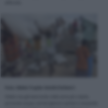
difficoltà.
Foto: Abbie Trayler-Smith/Oxfam©
Oxfam sta già lavorando nelle zone più colpite,
portando acqua, servizi igienico sanitari e aiutando