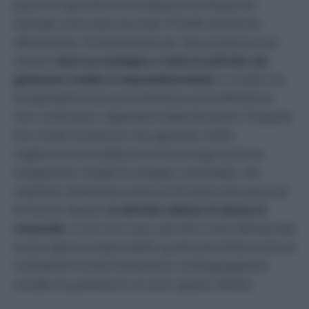
pastori e agricoltori a risollevarsi: in Etiopia ad
esempio sono stati vaccinati 210.000 animali da
allevamento. Fondamentale per l’associazione è da
sempre
dare un sostegno a tutte le attività che
generano credito e imprenditorialità
, in modo che
le popolazioni possano diventare autosufficienti e
non continuare a dipendere dalle donazioni. È questo
loro modo di lavorare che apprezzo molto:
migliorano la condizione di vita a lungo termine,
insegnando modelli di sviluppo sostenibile, che
rispettino l’ambiente invece di sfruttare (ed esaurire)
le risorse. Spesso
le attività vedono le donne al
comando
, e non è un caso, perché si sono dimostrate
le più capaci e responsabili; questo permette anche di
combattere la discriminazione, la disuguaglianza
sociale e la povertà di cui sono spesso vittime.