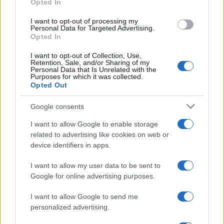
Opted In
grant or deny consent to Google and its third-party tags to
giustificate?
use your data for below specified purposes in below Google
I want to opt-out of processing my
consent section.
Personal Data for Targeted Advertising.
Opted In
CO2WEB
I want to opt-out of Collection, Use,
Retention, Sale, and/or Sharing of my
Personal Data that Is Unrelated with the
Purposes for which it was collected.
Opted Out
Google consents
I want to allow Google to enable storage
related to advertising like cookies on web or
device identifiers in apps.
I want to allow my user data to be sent to
Google for online advertising purposes.
I want to allow Google to send me
personalized advertising.