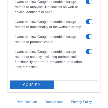
I want to allow Google to enable storage
related to analytics like cookies on web or
device identifiers in apps.
I want to allow Google to enable storage
related to functionality of the website or app.
I want to allow Google to enable storage
Facebook
Instagram
YouTube
TikTok
Threads
related to personalization.
I want to allow Google to enable storage
related to security, including authentication
© 2026 Ecocentrica.it di TESSA SRL - P. IVA 07010600968 - sede legale:
functionality and fraud prevention, and other
Via Paradisino 5, 57016 Rosignano Marittimo (LI). Tutti i diritti
user protection.
riservati.
Preferenze Privacy
Questo blog non è una testata giornalistica registrata, in quanto
viene aggiornato senza alcuna periodicità; non rientra pertanto tra
CONFIRM
le pubblicazioni soggette agli obblighi previsti dalla legge n. 62 del 7
marzo 2001.
Data Deletion
Data Access
Privacy Policy