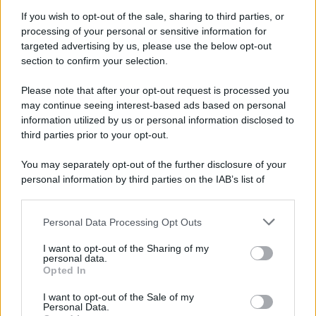
If you wish to opt-out of the sale, sharing to third parties, or
processing of your personal or sensitive information for
targeted advertising by us, please use the below opt-out
section to confirm your selection.
Please note that after your opt-out request is processed you
APPENA PUBBLICATI
may continue seeing interest-based ads based on personal
information utilized by us or personal information disclosed to
Perché alcune maglie in cotone sono morbide e altre
third parties prior to your opt-out.
ruvide? Ecco come sceglierle
You may separately opt-out of the further disclosure of your
Il mare è davvero più pulito alle 8 o alle 18? Ecco quando
personal information by third parties on the IAB’s list of
fare il bagno
downstream participants.
Come pulire le foglie delle piante da appartamento dalla
Personal Data Processing Opt Outs
This information may also be disclosed by us to third parties
polvere per aiutarle a fare la fotosintesi
on the IAB’s List of Downstream Participants that may further
I want to opt-out of the Sharing of my
disclose it to other third parties.
personal data.
Sbrinare il freezer in pochi minuti: perché 2 millimetri di
Opted In
Please note that this website/app uses one or more Google
ghiaccio aumentano del 20% i consumi
services and may gather and store information including but
I want to opt-out of the Sale of my
Personal Data.
not limited to your visit or usage behaviour. You may click to
Deodoranti per l’estate: le paure sui sali d’alluminio sono