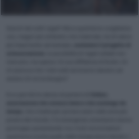
Stanchi dei soliti regali? Allora quest’anno sceglietene
uno, magari più simbolico che materiale, ma di valore
più importante: ad esempio,
sostenere il progetto di
un’associazione
. Le possibilità di regali solidali non
mancano, ma spesso c’è una diffidenza di fondo: chi
mi assicura che i miei soldi serviranno davvero ad
aiutare chi ne ha bisogno?
Ecco perché ho deciso di parlarvi di
Oxfam,
associazione che conosco bene e che sostengo da
tempo
, che si batte per portare aiuto nelle zone più
povere del mondo. E le emergenze umanitarie stanno
purtroppo aumentando: tra i tristi record battuti
quest’anno (come quello delle temperature elevate o