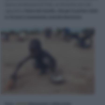
il picco di emissioni di CO2), ce n’è anche uno che
riguarda la
fame nel mondo, che per la prima volta
in 10 anni è aumentata anziché diminuire
.
Foto:
ANSA
/Alessandro Abbonizio