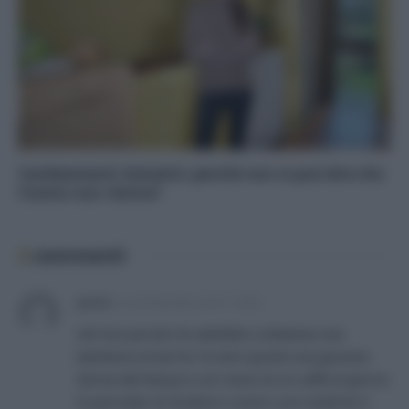
Cambiamenti climatici: perché non si può dire che
l’uomo non c’entra?
2
commenti
giulia
su
20 Dicembre 2017 10:29
nel mio piccolo ho adottato a distanza una
bambina ormai ha 18 anni quindi una giovane
donna del Kenya e con meno di un caffè al giorno
le permetto di studiare e avere cure mediche il