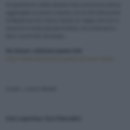
Se quest’anno volete davvero fare una buona azione,
aggiungete un posto a tavola: con la cifra del pranzo
di Natale (se non meno), farete un regalo che non si
esaurirà in fretta passate le feste, ma continuerà a
dare i suoi frutti nel tempo.
Per donare, utilizzate questo link
:
https://www.oxfamitalia.org/dona-pranzo-natale/
Grazie… e buon Natale!
Foto copertina: Tom Pietrasik©