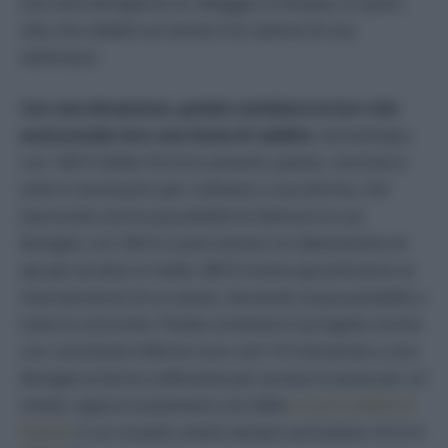
una vera famiglia di un villaggio in Etiopia, e il poco
cibo che vedete sul tavolo è la razione di una
settimana.
Con una donazione, potete cambiare le loro vite
assicurando loro una fonte di reddito
: ad esempio,
con 140 € Oxfam fornirà sementi, piante, concime e
tutto il necessario per coltivare a una donna, che
lavorando avrà la possibilità di sfamare la sua
famiglia; con 200 € si può avviare un allevamento di
api per produrre miele; 360 € invece garantiranno la
manutenzione di un pozzo, donando acqua potabile a
tutta la comunità. Potete sostenere il progetto anche
con contribuiti inferiori (con soli 13 € donerete a una
famiglia la farina sufficiente per produrre pane per un
mese), oppure acquistare una delle
e-card solidali di
Natale
, il cui ricavato andrà sempre ad aiutare chi è in