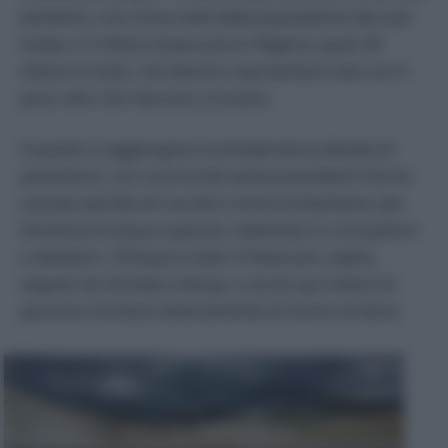
bambini), così come metà della popolazione del sud
Sudan e 5 milioni di persone in Nigeria: quasi 30
milioni in tutto, che devono sopravvivere solo con il
poco cibo che riescono a trovare.
A questo si aggiungono le temperature elevate di
quest’anno, con una siccità senza precedenti che ha
causato perdita di raccolti e moria di bestiame, per
l’assenza di acqua e pascoli, mettendo in crisi pastori
e allevatori. L’Etiopia è stato il Paese più colpito,
seguito da Somalia e Kenya, e anche qui milioni di
persone rischiano letteralmente di morire di fame.