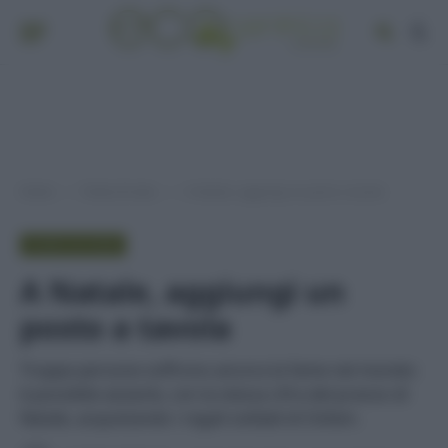
Home
Punto di vista
A Natale, aggiungi un posto a tavola
»
»
PUNTO DI VISTA
A Natale, aggiungi un
posto a tavola
Troppe persone soffrono ancora la fame nel mondo:
è possibile aiutarle, con la stessa cifra del pranzo di
Natale, acquistando i regali solidali di Oxfam.