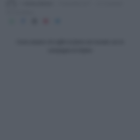
Di
Adriano Mariani
19 Dicembre 2017
2 commenti
4 min lettura
Come aiutare chi soffre la fame nel mondo con la
campagna di Oxfam