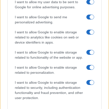
I want to allow my user data to be sent to
Google for online advertising purposes.
I want to allow Google to send me
personalized advertising.
I want to allow Google to enable storage
related to analytics like cookies on web or
device identifiers in apps.
I want to allow Google to enable storage
related to functionality of the website or app.
I want to allow Google to enable storage
Facebook
Instagram
YouTube
TikTok
Threads
related to personalization.
I want to allow Google to enable storage
related to security, including authentication
© 2026 Ecocentrica.it di TESSA SRL - P. IVA 07010600968 - sede legale:
functionality and fraud prevention, and other
Via Paradisino 5, 57016 Rosignano Marittimo (LI). Tutti i diritti
user protection.
riservati.
Preferenze Privacy
Questo blog non è una testata giornalistica registrata, in quanto