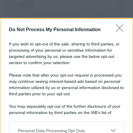
Salva il mio nome, email, e sito in questo
browser per la prossima volta che commento.
Do Not Process My Personal Information
If you wish to opt-out of the sale, sharing to third parties, or
processing of your personal or sensitive information for
targeted advertising by us, please use the below opt-out
section to confirm your selection.
Please note that after your opt-out request is processed you
may continue seeing interest-based ads based on personal
APPENA PUBBLICATI
information utilized by us or personal information disclosed to
third parties prior to your opt-out.
Costume da buttare? Ecco 8 consigli per farlo durare di più
You may separately opt-out of the further disclosure of your
Perché alcune maglie in cotone sono morbide e altre
personal information by third parties on the IAB’s list of
ruvide? Ecco come sceglierle
downstream participants.
Il mare è davvero più pulito alle 8 o alle 18? Ecco quando
Personal Data Processing Opt Outs
This information may also be disclosed by us to third parties