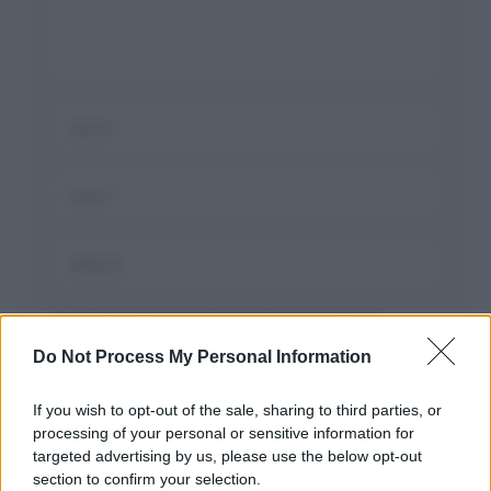
Salva il mio nome, email, e sito in questo
browser per la prossima volta che commento.
Do Not Process My Personal Information
If you wish to opt-out of the sale, sharing to third parties, or
processing of your personal or sensitive information for
targeted advertising by us, please use the below opt-out
section to confirm your selection.