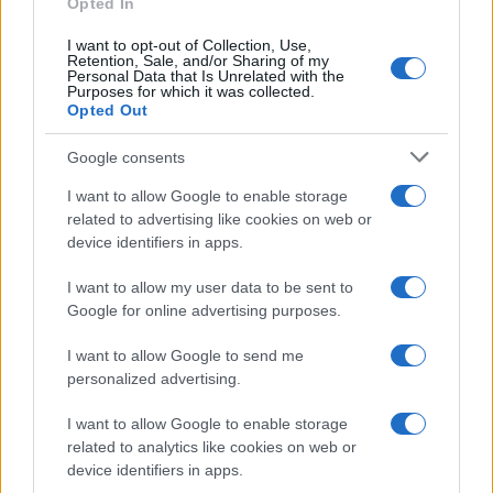
Opted In
CO2WEB
I want to opt-out of Collection, Use,
Retention, Sale, and/or Sharing of my
Personal Data that Is Unrelated with the
Purposes for which it was collected.
Opted Out
Google consents
I want to allow Google to enable storage
related to advertising like cookies on web or
device identifiers in apps.
I want to allow my user data to be sent to
Google for online advertising purposes.
I want to allow Google to send me
personalized advertising.
I want to allow Google to enable storage
related to analytics like cookies on web or
device identifiers in apps.