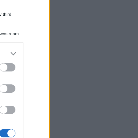
 third
Downstream
er and store
to grant or
ed purposes