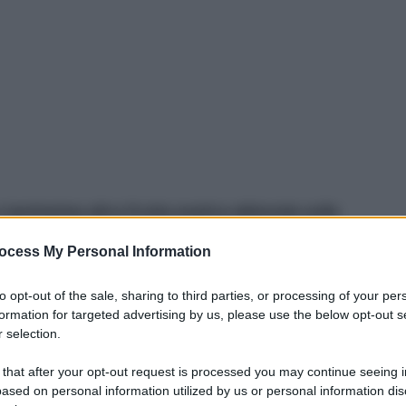
tantissima altra frutta esotica abbonda sulle
ane ed ananas, eppure raramente ci si
ocess My Personal Information
i alimenti.
Questi cibi non solo vengono quasi
ni, con tutto quel che ne consegue in costi
to opt-out of the sale, sharing to third parties, or processing of your per
n tecniche dannose per il Pianeta. Ma cosa sapere,
formation for targeted advertising by us, please use the below opt-out s
 selection.
 that after your opt-out request is processed you may continue seeing i
no, emissione di grandi quantità di CO2:
ased on personal information utilized by us or personal information dis