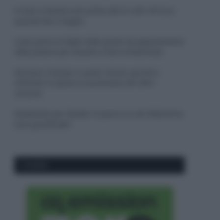
Il mare è davvero più pulito alle 8 o alle 18? Ecco
quando fare il bagno
Come pulire le foglie delle piante da appartamento
dalla polvere per aiutarle a fare la fotosintesi
Sbrinare il freezer in pochi minuti: perché 2
millimetri di ghiaccio aumentano del 20% i
consumi
Deodoranti per l’estate: le paure sui sali d’alluminio
sono giustificate?
CO2WEB