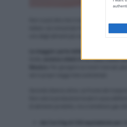
authenti
Non si può dire che il mango non sia entrato
italiani, sia consumato fresco che in succo. Ep
uno degli alimenti più sostenibili per l’Ambien
La maggior parte della produzione di ma
Sicilia,
avviene infatti in tre Paesi molto lont
Messico
. Per giungere sui nostri mercati, per
veri e propri viaggi intercontinentali.
Secondo diverse stime, sul fronte dei trasport
Non solo la produzione locale è causa dell’emi
di alimento prodotto, ma si emettono gas clim
dai 3 ai 4 kg di CO2 equivalente per i 