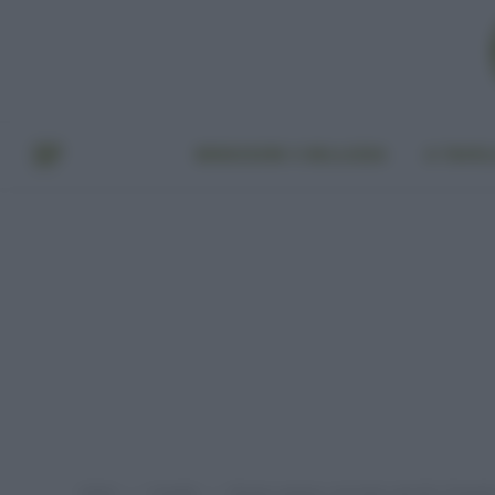
BENESSERE E BELLEZZA
A TAVO
Home
A tavola
Mango, papaya, avocado e gli altri: l’impatt
»
»