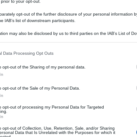
 prior to your opt-out.
a passione per la frutta esotica sta causando
ne e il trasporto del cibo contribuisce quasi al
30%
rately opt-out of the further disclosure of your personal information by
è giunto il momento di ripensare ai nostri
he IAB’s list of downstream participants.
tion may also be disclosed by us to third parties on the IAB’s List of 
 that may further disclose it to other third parties.
 that this website/app uses one or more Google services and may gath
l Data Processing Opt Outs
including but not limited to your visit or usage behaviour. You may click 
 to Google and its third-party tags to use your data for below specifi
o opt-out of the Sharing of my personal data.
ogle consent section.
In
o opt-out of the Sale of my Personal Data.
In
to opt-out of processing my Personal Data for Targeted
ing.
In
o opt-out of Collection, Use, Retention, Sale, and/or Sharing
ersonal Data that Is Unrelated with the Purposes for which it
lected.