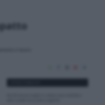
mpatto
amento e lavoro
APPENA PUBBLICATI
Perché alcune maglie in cotone sono morbide e
altre ruvide? Ecco come sceglierle