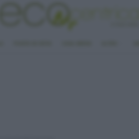
LA
PUNTO DI VISTA
CASA GREEN
ALTRO
UN
o ambientale della frutta esotica