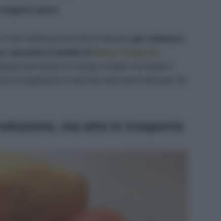
trasporti aerei
.
frutto dall’impronta idrica elevata:
per ottenere
 secondo le analisi di
Water Footprint
l’elevata domanda di mango a livello mondiale è
ove la vegetazione naturale viene eliminata per far
oduzione, ma alto in trasporto