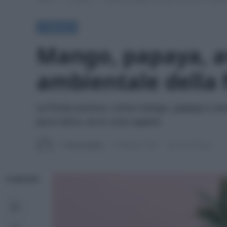
A TAVOLA
Mango, papaya, av
ambientale della 
La frutta esotica, come mango, papaya e av
poco etico, ecco cosa sapere.
Di
Tessa Gelisio
3 Febbraio 2025
6 min lettura
CONDIVIDI