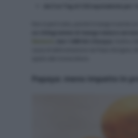
dai 5 ai 7 kg di CO2 equivalente per i 
Non è però tutto, poiché il mango è anche un 
un chilogrammo di mango maturo servono,
Network
, ben 1.600 litri d’acqua
. Inoltre, 
causa di deforestazione nei Paesi d’origine, d
spazio alle monocolture.
Papaya: meno impatto in pr