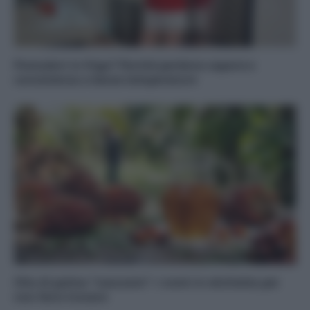
Pomodori in frigo? Perché perdono sapore e
consistenza a basse temperature
Olio di palma “nascosto”: i nomi in etichetta per
non farsi trovare