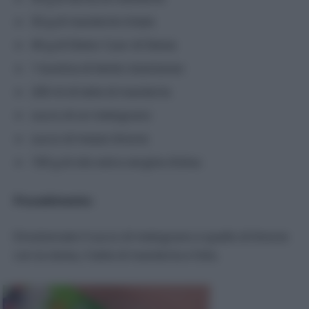
50 g di mandorle tritate
40 g di Dietor Cuor di Stevia
1 bustina di lievito istantaneo
200 ml di latte di mandorla
succo di un melograno
succo di mezzo limone
100 g di olio extra vergine d’oliva
Procedimento:
Emulsionate il succo di melograno e quello di limone
con la stevia, il latte di mandorla e l’olio.