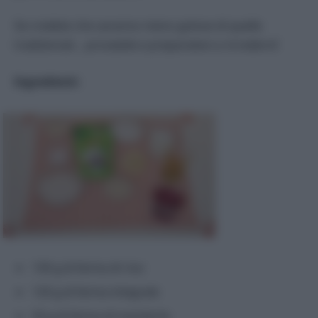
Se credete che saranno meno golose di quelle
tradizionali… provatele e preparatevi a ricredervi!
Ingredienti:
130 g di farina di riso
120 g di farina integrale
50 g di farina di mandorle