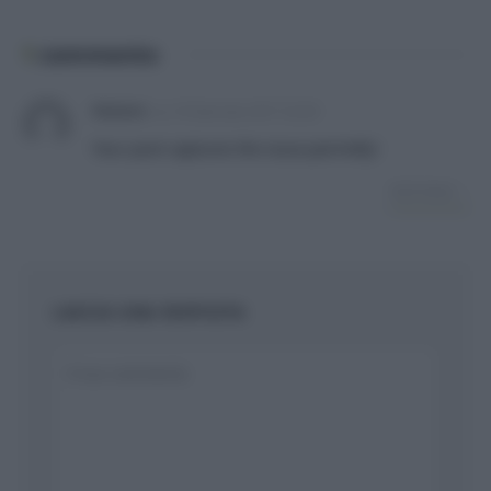
1
commento
Mateen
su
19 Gennaio 2017 22:29
Your post captures the issue peclretfy!
RISPONDI
LASCIA UNA RISPOSTA