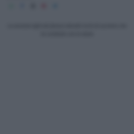
La versione light dei famosi dolcetti ricchi di zucchero che
ho sostituito con la stevia