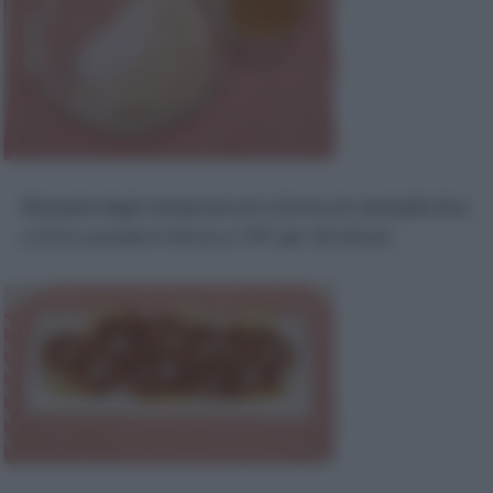
Riempite degli stampi piccoli a forma di ciambella fino
a 2/3 e cuocete in forno a 170° per 20 minuti.