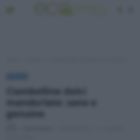
Home
A tavola
Ciambelline dolci mandorlate: sane e genuine
»
»
A TAVOLA
Ciambelline dolci
mandorlate: sane e
genuine
Di
Adriano Mariani
20 Dicembre 2016
1 commento
2 min lettura