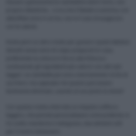
Davvero golosissime le ciambelline dolci! Certo, non
proprio dietetiche… e ora che il Natale si avvicina, e le
abbuffate sono in arrivo, non è il caso di esagerare
con le calorie.
Esiste però un altro modo per gustarci questi deliziosi
dolcetti senza sensi di colpa: prepararli in casa,
preferendo la cottura in forno alla frittura e
sostituendo gli ingredienti più calorici con altri più
leggeri. Le ciambelle poi sono notoriamente ricche di
zucchero: ma sapevate che questo può essere
facilmente eliminato, usando al suo posto la stevia?
Con questa ricetta otterrete un impasto soffice e
leggero, che potrete personalizzare come preferite; io
ho scelto mandorle e melograno, due alimenti utili
per il nostro benessere.