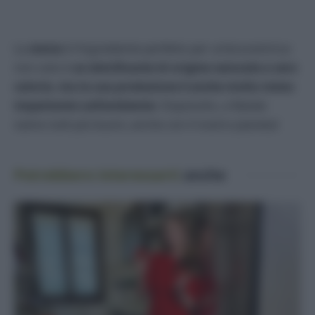
La
stevia
è l’ingrediente perfetto per un’ecocentrica:
non solo è
un dolcificante di origine naturale a zero
calorie, ma la sua produzione è anche molto meno
impattante sull’ambiente
. Dopotutto, a Natale
siamo tutti più buoni, anche con il nostro pianeta!
Potrebbero interessarti
anche