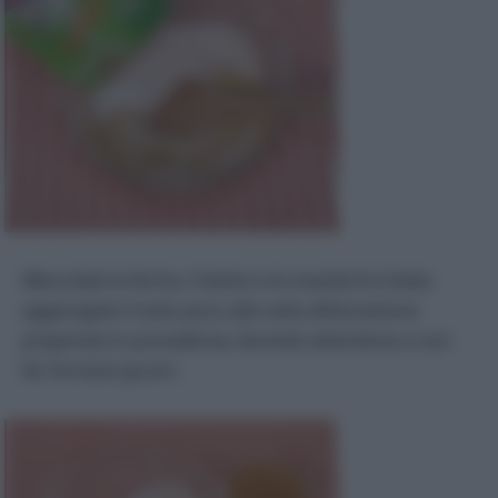
Mescolate le farine, il lievito e le mandorle tritate;
aggiungete il tutto poco alla volta all’emulsione
preparata in precedenza, facendo attenzione a non
far formare grumi.