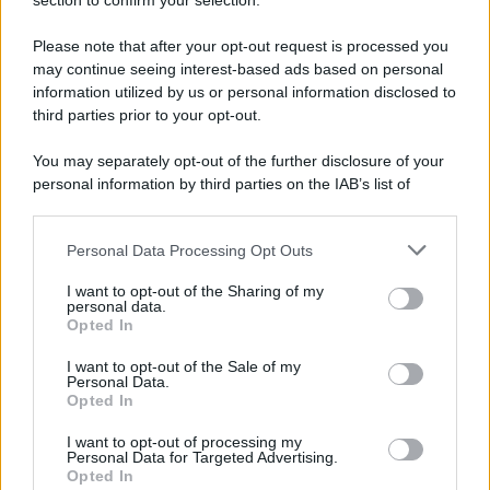
section to confirm your selection.
Please note that after your opt-out request is processed you
APPENA PUBBLICATI
may continue seeing interest-based ads based on personal
information utilized by us or personal information disclosed to
Perché alcune maglie in cotone sono morbide e altre
third parties prior to your opt-out.
ruvide? Ecco come sceglierle
You may separately opt-out of the further disclosure of your
Il mare è davvero più pulito alle 8 o alle 18? Ecco quando
personal information by third parties on the IAB’s list of
fare il bagno
downstream participants.
Come pulire le foglie delle piante da appartamento dalla
Personal Data Processing Opt Outs
This information may also be disclosed by us to third parties
polvere per aiutarle a fare la fotosintesi
on the IAB’s List of Downstream Participants that may further
I want to opt-out of the Sharing of my
disclose it to other third parties.
personal data.
Sbrinare il freezer in pochi minuti: perché 2 millimetri di
Opted In
Please note that this website/app uses one or more Google
ghiaccio aumentano del 20% i consumi
services and may gather and store information including but
I want to opt-out of the Sale of my
Personal Data.
not limited to your visit or usage behaviour. You may click to
Deodoranti per l’estate: le paure sui sali d’alluminio sono
Opted In
grant or deny consent to Google and its third-party tags to
giustificate?
use your data for below specified purposes in below Google
I want to opt-out of processing my
consent section.
Personal Data for Targeted Advertising.
Opted In