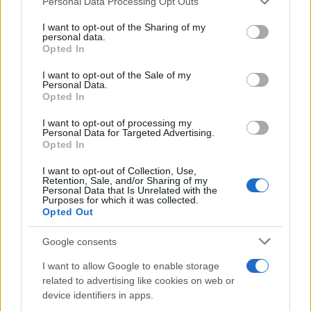
Come pulire le foglie delle piante da appartamento dalla
Personal Data Processing Opt Outs
This information may also be disclosed by us to third parties
polvere per aiutarle a fare la fotosintesi
on the IAB’s List of Downstream Participants that may further
I want to opt-out of the Sharing of my
disclose it to other third parties.
personal data.
Sbrinare il freezer in pochi minuti: perché 2 millimetri di
Opted In
Please note that this website/app uses one or more Google
ghiaccio aumentano del 20% i consumi
services and may gather and store information including but
I want to opt-out of the Sale of my
Personal Data.
not limited to your visit or usage behaviour. You may click to
Deodoranti per l’estate: le paure sui sali d’alluminio sono
Opted In
grant or deny consent to Google and its third-party tags to
giustificate?
use your data for below specified purposes in below Google
I want to opt-out of processing my
consent section.
Personal Data for Targeted Advertising.
Opted In
CO2WEB
I want to opt-out of Collection, Use,
Retention, Sale, and/or Sharing of my
Personal Data that Is Unrelated with the
Purposes for which it was collected.
Opted Out
Google consents
I want to allow Google to enable storage
related to advertising like cookies on web or
device identifiers in apps.