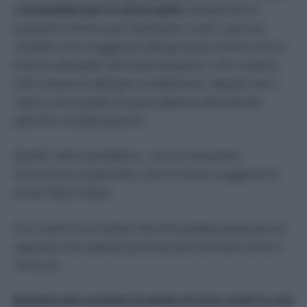
e sostenibile per la nostra pelle.
Già perché un
prodotto chimico per inamidare i nostri capi non
sarebbe che un’aggiunta alla già tanta chimica che ci
finisce sulla pelle. Dermatiti atopiche, rush, eczemi…
tutti sintomi di allergie e intolleranze, segnali che ci
siamo rotti la pelle di avere addosso derivati del
petrolio e metalli pesanti.
Quindi, visto il problema… ecco la soluzione,
ecocentrica ovviamente, che mi hanno suggerito le
brave Titty e Flavia.
Ecco come in un batter d’occhio potete preparare un
appretto che volendo potreste persino bere tanto è
innocuo!
Bastano due cucchiai di amido di mais sciolti in una