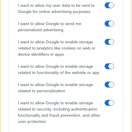
I want to allow my user data to be sent to
Google for online advertising purposes.
I want to allow Google to send me
personalized advertising.
I want to allow Google to enable storage
related to analytics like cookies on web or
device identifiers in apps.
I want to allow Google to enable storage
related to functionality of the website or app.
I want to allow Google to enable storage
Facebook
Instagram
YouTube
TikTok
Threads
related to personalization.
I want to allow Google to enable storage
related to security, including authentication
© 2026 Ecocentrica.it di TESSA SRL - P. IVA 07010600968 - sede legale:
functionality and fraud prevention, and other
Via Paradisino 5, 57016 Rosignano Marittimo (LI). Tutti i diritti
user protection.
riservati.
Preferenze Privacy