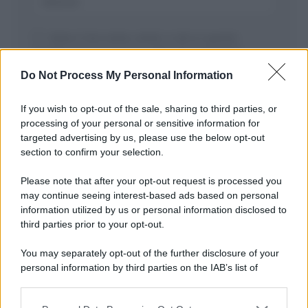
Salva il mio nome, email, e sito in questo
browser per la prossima volta che commento.
Do Not Process My Personal Information
If you wish to opt-out of the sale, sharing to third parties, or
processing of your personal or sensitive information for
targeted advertising by us, please use the below opt-out
section to confirm your selection.
Please note that after your opt-out request is processed you
APPENA PUBBLICATI
may continue seeing interest-based ads based on personal
information utilized by us or personal information disclosed to
Perché alcune maglie in cotone sono morbide e altre
third parties prior to your opt-out.
ruvide? Ecco come sceglierle
You may separately opt-out of the further disclosure of your
Il mare è davvero più pulito alle 8 o alle 18? Ecco quando
personal information by third parties on the IAB’s list of
fare il bagno
downstream participants.