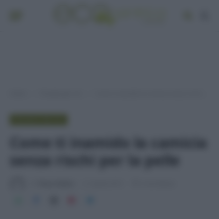
Home
Provato per voi
Come ti inamido la camicia senza rischi per la pelle
»
»
PROVATO PER VOI
Come ti inamido la camicia
senza rischi per la pelle
Di
Tessa Gelisio
21 Aprile 2015
2 min lettura