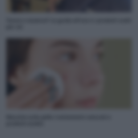
Tonico o essence? La guida all’uso e i prodotti scelti
per voi
Macchie sulla pelle: trattamenti naturali e
prodotti ecobio