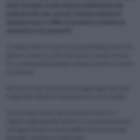
tazza di acqua un paio di gocce dell’essenza che
preferite (tea tree, arancia, lavanda sempre oli
essenziali puri al 100% ovviamente) e mettete la
soluzione in uno spruzzino.
Ci voleva molto? Un paio di spruzzate (fdopo aver ben
agitato il tutto) su i panni da stirare e avrete cotone,
lino e canapa bell’inamidati a dovere, freschi, in forma
e profumati.
Nel caso di capi colorati potete aggiungere alla tazza
di appretto all’amido mezza tazza di te nero freddo.
Due certezze: avrete capi inamidati come con il
migliore degli appretti sintetici e non avrete nessuna
conseguenza per la vostra pelle! In fondo che male
potrebbe mai farvi un po’di mais?