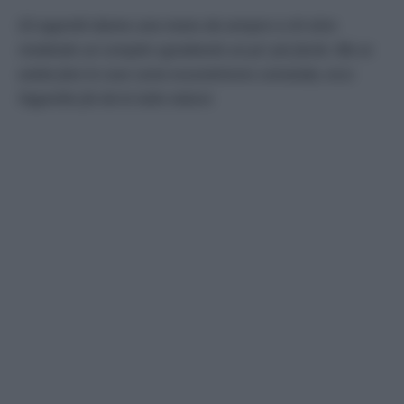
Gli appretti danno una mano da sempre a chi stira
rendendo un compito sgradevole un po’ più facile. Ma se
volete fare le cose come ecocentrismo comanda, ecco
l’appretto fai da te tutto natura