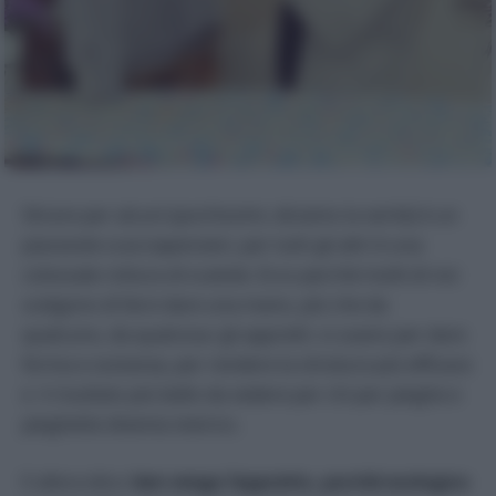
Stirare per alcuni (pochissimi, diciamo la verità) è un
piacevole scacciapensieri, per tutti gli altri è una
colossale rottura di scatole. Ecco perché molti di noi
scelgono di farsi dare una mano, più che da
qualcuno, da qualcosa: gli appretti. si usano per dare
forma e sostanza, per rendere la stiratura più efficace
e il risultato più bello da vedere per chi per pieghe e
pieghette diventa isterico.
E allora dico:
ben venga l’appretto, purché ecologico