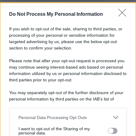
browser per la prossima volta che commento.
Do Not Process My Personal Information
If you wish to opt-out of the sale, sharing to third parties, or
processing of your personal or sensitive information for
targeted advertising by us, please use the below opt-out
section to confirm your selection.
Please note that after your opt-out request is processed you
APPENA PUBBLICATI
may continue seeing interest-based ads based on personal
information utilized by us or personal information disclosed to
Il mare è davvero più pulito alle 8 o alle 18? Ecco quando
third parties prior to your opt-out.
fare il bagno
You may separately opt-out of the further disclosure of your
Come pulire le foglie delle piante da appartamento dalla
personal information by third parties on the IAB’s list of
polvere per aiutarle a fare la fotosintesi
downstream participants.
Sbrinare il freezer in pochi minuti: perché 2 millimetri di
Personal Data Processing Opt Outs
This information may also be disclosed by us to third parties
ghiaccio aumentano del 20% i consumi
on the IAB’s List of Downstream Participants that may further
I want to opt-out of the Sharing of my
disclose it to other third parties.
personal data.