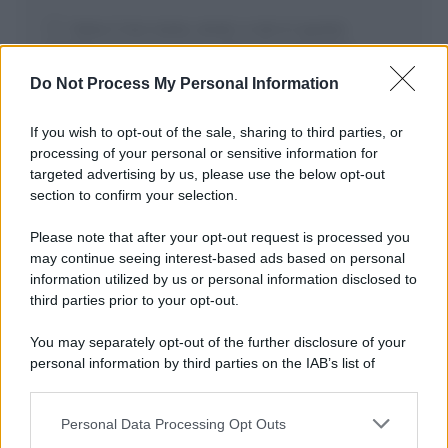
Salva il mio nome, email, e sito in questo
browser per la prossima volta che commento.
Do Not Process My Personal Information
If you wish to opt-out of the sale, sharing to third parties, or
processing of your personal or sensitive information for
targeted advertising by us, please use the below opt-out
section to confirm your selection.
Please note that after your opt-out request is processed you
APPENA PUBBLICATI
may continue seeing interest-based ads based on personal
information utilized by us or personal information disclosed to
Il mare è davvero più pulito alle 8 o alle 18? Ecco quando
third parties prior to your opt-out.
fare il bagno
You may separately opt-out of the further disclosure of your
Come pulire le foglie delle piante da appartamento dalla
personal information by third parties on the IAB’s list of
polvere per aiutarle a fare la fotosintesi
downstream participants.
Sbrinare il freezer in pochi minuti: perché 2 millimetri di
Personal Data Processing Opt Outs
This information may also be disclosed by us to third parties
ghiaccio aumentano del 20% i consumi
on the IAB’s List of Downstream Participants that may further