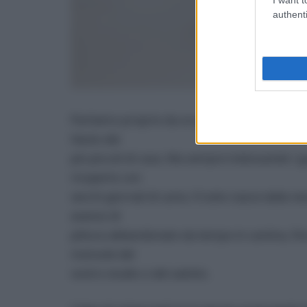
authenti
Partiamo proprio da un progetto super facile
l’aiuto dei
più piccoli di casa. Ma sempre indossando i g
ricoperto con
vecchi giornali di carta. Il tutto nasce dalla 
avanzo di
pittura abbandonato da tempo in cantina, fin
mensole del
vostro studio o del salotto.