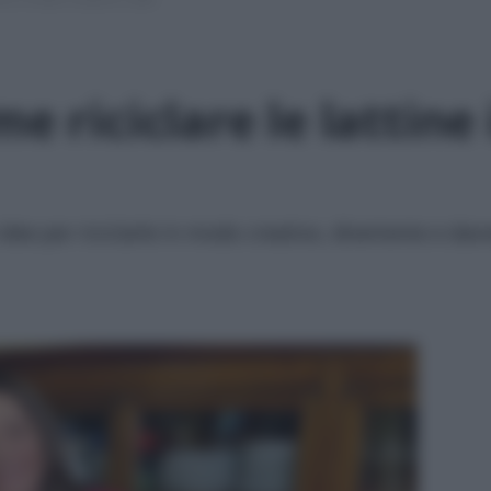
me riciclare le lattin
 idee per riciclarle in modo creativo, divertente e davv