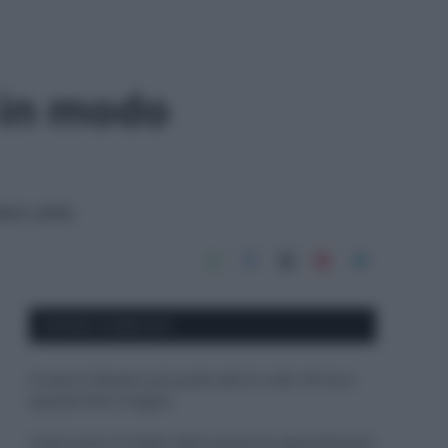
e in modo
ero utile.
APPENA PUBBLICATI
Il mare è davvero più pulito alle 8 o alle 18? Ecco
quando fare il bagno
Come pulire le foglie delle piante da appartamento