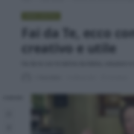
GREEN LIFESTYLE
Fai da Te, ecco co
creativo e utile
Fai da te con le lattine da bibita, soluzioni e
Di
Tessa Gelisio
16 Febbraio 2024
5 min lettura
CONDIVIDI