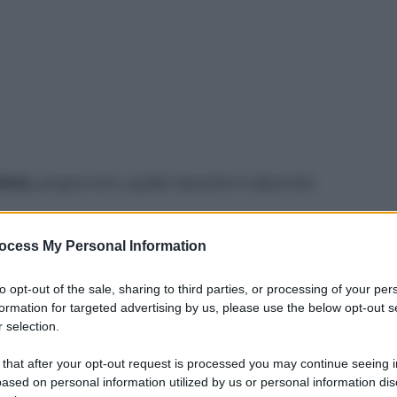
ibita
, proprio loro, quelle classiche in alluminio
a anche da trasformare in un
oggetto creativo
,
ocess My Personal Information
lto malleabile. Mi piace offrire una nuova
to opt-out of the sale, sharing to third parties, or processing of your per
formation for targeted advertising by us, please use the below opt-out s
 selection.
mo conservarli prima di scovare l’idea giusta che
 that after your opt-out request is processed you may continue seeing i
ased on personal information utilized by us or personal information dis