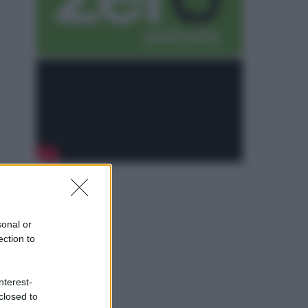
sonal or
ection to
nterest-
closed to