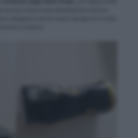
le
tendenze degli ultimi tempi
, con l’opportunità
to possa trovare nuova destinazione e fascino.
isti e designer, e che ho voluto riproporre in modo
 minimal e materico.