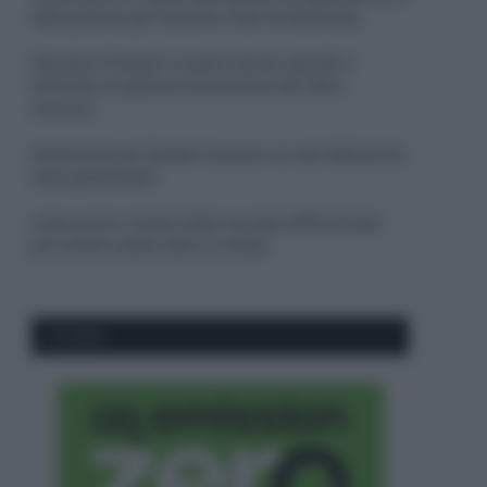
dalla polvere per aiutarle a fare la fotosintesi
Sbrinare il freezer in pochi minuti: perché 2
millimetri di ghiaccio aumentano del 20% i
consumi
Deodoranti per l’estate: le paure sui sali d’alluminio
sono giustificate?
Come pulire i bidoni della raccolta differenziata
per evitare cattivi odori in estate
CO2WEB