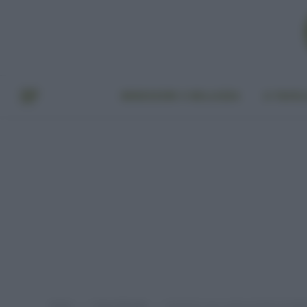
BENESSERE E BELLEZZA
A TAVO
Home
Green lifestyle
Fai da Te, ecco come riciclare le latt
»
»