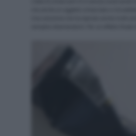
L’idea di schiacciarli mi è venuta osservando 
che anche un oggetto schiacciato e rimodella
Una soluzione che ha ispirato anche molti art
semplice divertendomi. Per un effetto finale