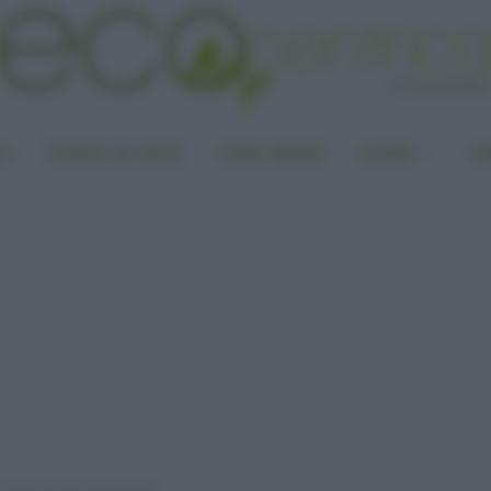
LA
PUNTO DI VISTA
CASA GREEN
ALTRO
UN
ine in modo creativo e utile