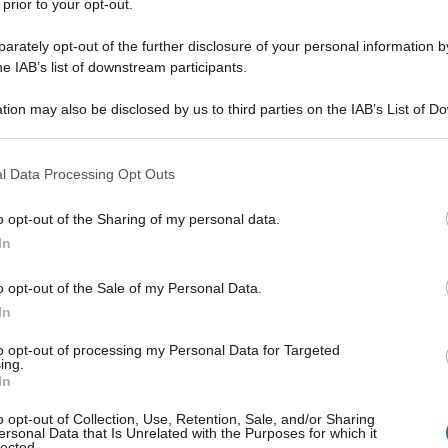
 prior to your opt-out.
rately opt-out of the further disclosure of your personal information by
he IAB’s list of downstream participants.
tion may also be disclosed by us to third parties on the IAB’s List of 
 that may further disclose it to other third parties.
 that this website/app uses one or more Google services and may gath
l Data Processing Opt Outs
including but not limited to your visit or usage behaviour. You may click 
 to Google and its third-party tags to use your data for below specifi
o opt-out of the Sharing of my personal data.
ogle consent section.
In
o opt-out of the Sale of my Personal Data.
posso annoverare anche il fai da te che mi
In
to opt-out of processing my Personal Data for Targeted
ing.
riutilizzare in modo consapevole, così da
In
toffe,
cordini
ed elementi di riciclo che ho
o opt-out of Collection, Use, Retention, Sale, and/or Sharing
ersonal Data that Is Unrelated with the Purposes for which it
lected.