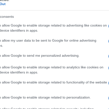
da decorare. Basta lavorare con un po’ di
Out
anti spessi da giardinaggio
o quelli più classici
ealizzato? Ecco qualche proposta per voi.
consents
o allow Google to enable storage related to advertising like cookies on
evice identifiers in apps.
o allow my user data to be sent to Google for online advertising
s.
to allow Google to send me personalized advertising.
o allow Google to enable storage related to analytics like cookies on
evice identifiers in apps.
o allow Google to enable storage related to functionality of the website
o allow Google to enable storage related to personalization.
o allow Google to enable storage related to security, including