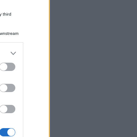
 third
Downstream
er and store
to grant or
ed purposes