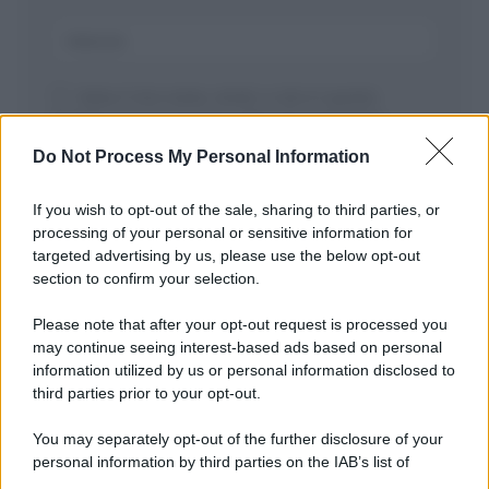
Salva il mio nome, email, e sito in questo
browser per la prossima volta che commento.
Do Not Process My Personal Information
If you wish to opt-out of the sale, sharing to third parties, or
processing of your personal or sensitive information for
targeted advertising by us, please use the below opt-out
section to confirm your selection.
Please note that after your opt-out request is processed you
APPENA PUBBLICATI
may continue seeing interest-based ads based on personal
information utilized by us or personal information disclosed to
Il mare è davvero più pulito alle 8 o alle 18? Ecco quando
third parties prior to your opt-out.
fare il bagno
You may separately opt-out of the further disclosure of your
Come pulire le foglie delle piante da appartamento dalla
personal information by third parties on the IAB’s list of
polvere per aiutarle a fare la fotosintesi
downstream participants.