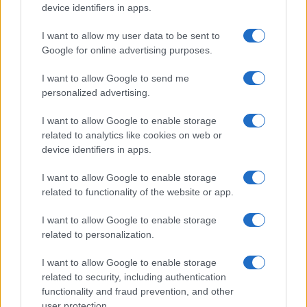
device identifiers in apps.
I want to allow my user data to be sent to
Google for online advertising purposes.
I want to allow Google to send me
personalized advertising.
I want to allow Google to enable storage
related to analytics like cookies on web or
device identifiers in apps.
I want to allow Google to enable storage
related to functionality of the website or app.
I want to allow Google to enable storage
Facebook
Instagram
YouTube
TikTok
Threads
related to personalization.
I want to allow Google to enable storage
related to security, including authentication
© 2026 Ecocentrica.it di TESSA SRL - P. IVA 07010600968 - sede legale:
functionality and fraud prevention, and other
Via Paradisino 5, 57016 Rosignano Marittimo (LI). Tutti i diritti
user protection.