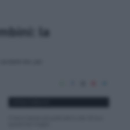
mbini: la
i prodotti bio, per
APPENA PUBBLICATI
Il mare è davvero più pulito alle 8 o alle 18? Ecco
quando fare il bagno