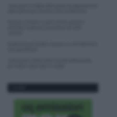
Come pulire le foglie delle piante da appartamento
dalla polvere per aiutarle a fare la fotosintesi
Sbrinare il freezer in pochi minuti: perché 2
millimetri di ghiaccio aumentano del 20% i
consumi
Deodoranti per l’estate: le paure sui sali d’alluminio
sono giustificate?
Come pulire i bidoni della raccolta differenziata
per evitare cattivi odori in estate
CO2WEB