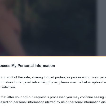
ocess My Personal Information
i primi weekend al mare e all’aria aperta ed è il
 momento che mi state chiedendo qualche
to opt-out of the sale, sharing to third parties, or processing of your per
formation for targeted advertising by us, please use the below opt-out s
o deciso di proporvi
una selezione dei migliori
 selection.
ato in questi anni (non ho provato quelli per
i ho proposto e sono tutti ottimi prodotti!).
 that after your opt-out request is processed you may continue seeing i
ased on personal information utilized by us or personal information dis