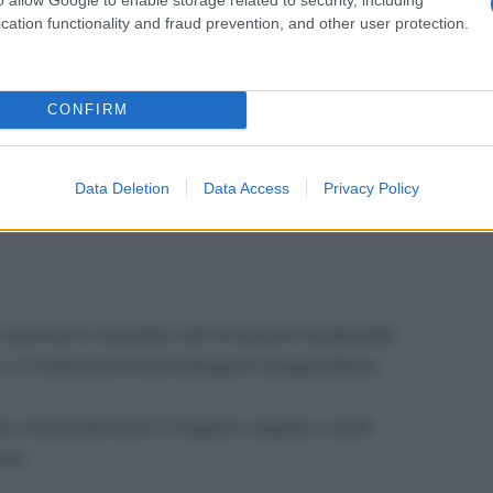
cation functionality and fraud prevention, and other user protection.
CONFIRM
Data Deletion
Data Access
Privacy Policy
 come burro di karité, olio di carota e di girasole,
e. Le materie prime provengono da agricoltura
e e l’assorbimento è migliore rispetto a tanti
zzo.