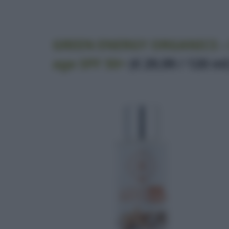
GREEN ENERGY ORGANICS – Il
age SPF 50+
(€ 29,99 / 120 ml