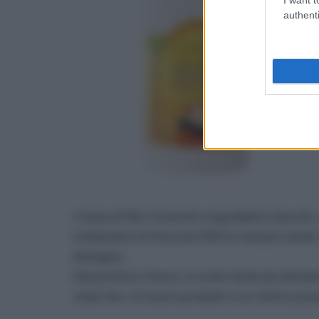
authenti
A base di filtri minerali e ingredienti naturali,
trattandosi di Fitocose l’INCI è sempre verd
biologica.
Dal profumo fresco, è molto facile da stender
solari bio. Un buon prodotto a un ottimo pre