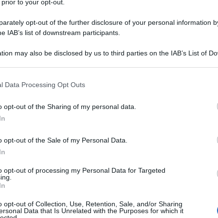
 prior to your opt-out.
o ai classici prodotti con filtri chimici?
Questi
sono altamente inquinanti per l’ambiente, nocivi sia
rately opt-out of the further disclosure of your personal information by
licati coralli, messi già a dura prova in aree
he IAB’s list of downstream participants.
 e Hawaii. Vi rendete conto di quanti danni
tion may also be disclosed by us to third parties on the IAB’s List of 
 in mare?
 that may further disclose it to other third parties.
erché assorbono i raggi ultravioletti, innescando
 that this website/app uses one or more Google services and may gath
l Data Processing Opt Outs
 dell’invecchiamento cutaneo; sono potenziali
including but not limited to your visit or usage behaviour. You may click 
otete trovare nell’INCI come
Benzophenone
) è un
 to Google and its third-party tags to use your data for below specifi
o opt-out of the Sharing of my personal data.
ogle consent section.
 importante utilizzare i solari con filtri fisici
In
ione chimici possono infatti aumentare i problemi
o opt-out of the Sale of my Personal Data.
 un solare a base di fattori protettivi minerali, che
In
lari senza ostruire i pori della pelle.
to opt-out of processing my Personal Data for Targeted
ing.
 schermi fisici, ovvero particelle di minerali che
In
rli, proteggendo meglio la pelle
; i più famosi
o opt-out of Collection, Use, Retention, Sale, and/or Sharing
ssido di zinco (
Zinc oxide
). In questi anni la
ersonal Data that Is Unrelated with the Purposes for which it
lected.