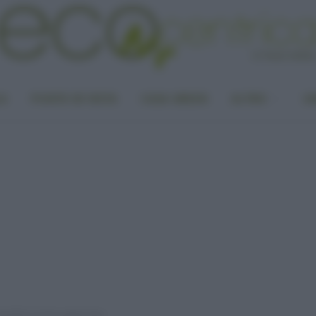
LA
PUNTO DI VISTA
CASA GREEN
ALTRO
UN
 bambini: la lista aggiornata