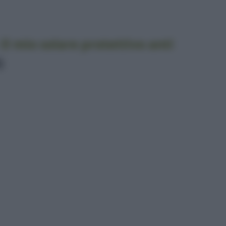
 mio solare protettivo anti
)