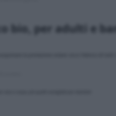
co bio, per adulti e ba
cquistare la protezione solare: ecco l'elenco di tutti 
8 min lettura
per viso e corpo, più quelli consigliati per bambini