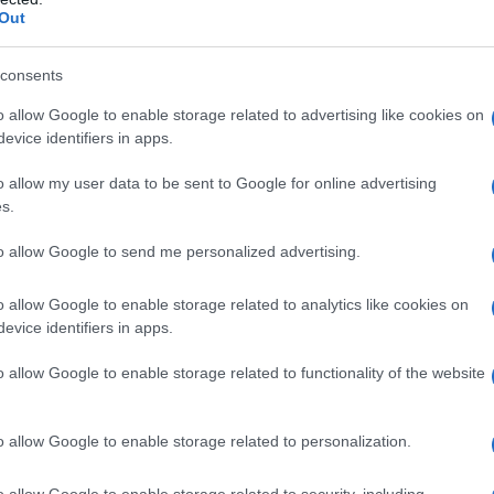
, e questo vale anche per i solari: ormai esistono
Out
enza leggera e non untuosa.
iori creme solari bio
che ho scelto per voi tra
consents
o allow Google to enable storage related to advertising like cookies on
evice identifiers in apps.
o allow my user data to be sent to Google for online advertising
s.
a Carota media protezione SPF
to allow Google to send me personalized advertising.
o allow Google to enable storage related to analytics like cookies on
evice identifiers in apps.
o allow Google to enable storage related to functionality of the website
o allow Google to enable storage related to personalization.
o allow Google to enable storage related to security, including