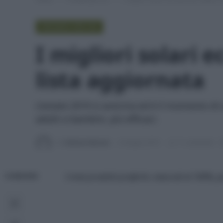
PROVATO PER VOI
I migliori solari e
lista aggiornata
L'estate 2019 si avvicina ed è il momento di a
adulti e bambini, più efficaci.
Di
Adriano Mariani
9 Giugno 2019
11 commenti
I miei prodotti preferiti, naturali al 100%, 
CONDIVIDI