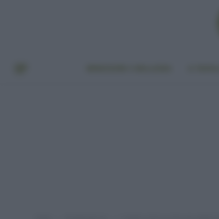
BENESSERE E BELLEZZA
A TAVO
Home
Provato per voi
I migliori solari eco bio, per adulti e
»
»