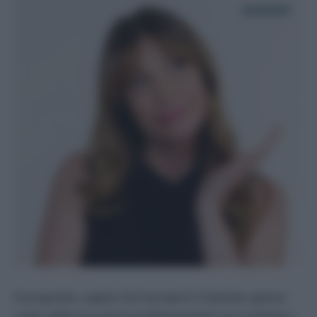
A proposito, sapevi che è proprio il metodo spesso
usato dalla truccatrici professioniste? Loro trattano i