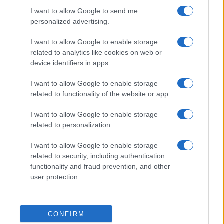
I want to allow Google to send me
personalized advertising.
I want to allow Google to enable storage
related to analytics like cookies on web or
device identifiers in apps.
I want to allow Google to enable storage
related to functionality of the website or app.
I want to allow Google to enable storage
Facebook
Instagram
YouTube
TikTok
Threads
related to personalization.
I want to allow Google to enable storage
related to security, including authentication
© 2026 Ecocentrica.it di TESSA SRL - P. IVA 07010600968 - sede legale:
functionality and fraud prevention, and other
Via Paradisino 5, 57016 Rosignano Marittimo (LI). Tutti i diritti
user protection.
riservati.
Preferenze Privacy
Questo blog non è una testata giornalistica registrata, in quanto
viene aggiornato senza alcuna periodicità; non rientra pertanto tra
CONFIRM
le pubblicazioni soggette agli obblighi previsti dalla legge n. 62 del 7