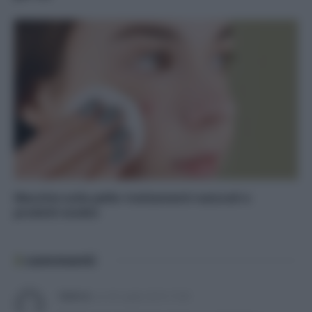
Macchie sulla pelle: trattamenti naturali e
prodotti ecobio
3
commenti
Valeria
su
23 Luglio 2014 17:40