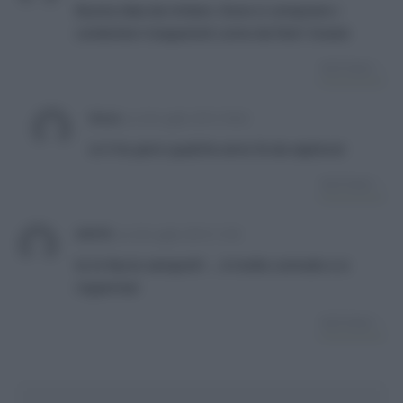
Buona idea da imitare. Dove si comprano i
contenitori trasparenti come da foto? Grazie
RISPONDI
tessa
su
24 Luglio 2014 18:42
io li ho persi qualche anno fa da sephora!
RISPONDI
ANITA
su
24 Luglio 2014 11:03
Io lo faccio sempre!!! … è molto comodo e si
risparmia!
RISPONDI