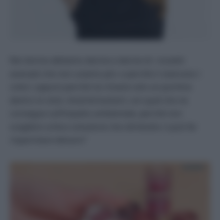
Noi donne abbiamo decine e decine di rossetti
avanzati che non usiamo più: o perché ci stancano i
colori, oppure perché ne rimane solo un pochino
dentro lo stick. Anziché buttarli, con quel che ne
consegue sull’impatto ambientale, perché non
scegliere un’eco-soluzione che oltretutto ci può far
risparmiare denaro?