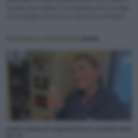
rossetti come i pittori con la tavolozza. Per te un’idea
che è ecologica, economica e libera la tua fantasia!
Potrebbero interessarti
anche
Tonico o essence? La guida all’uso e i prodotti scelti
per voi