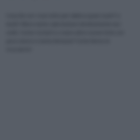
Cosa fai con i tuoi stick per labbra quasi vuoti? Li
butti? Allora tanto vale buttare direttamente via i
soldi. Come riciclarli e creare altre nuove tinte con
poco lavoro e tanta fantasia? Come fanno le
truccatrici!