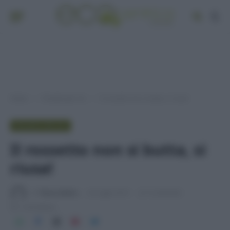
Home
Provato per voi
Il rossetto non si butta, si riusa!
»
»
PROVATO PER VOI
Il rossetto non si butta, si
riusa!
Di
Tessa Gelisio
23 Luglio 2014
3 commenti
1 min lettura