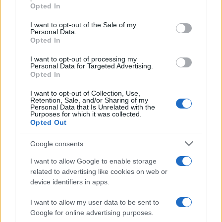
Come pulire le foglie delle piante da appartamento dalla
Opted In
Please note that this website/app uses one or more Google
polvere per aiutarle a fare la fotosintesi
services and may gather and store information including but
I want to opt-out of the Sale of my
Personal Data.
not limited to your visit or usage behaviour. You may click to
Sbrinare il freezer in pochi minuti: perché 2 millimetri di
Opted In
grant or deny consent to Google and its third-party tags to
ghiaccio aumentano del 20% i consumi
use your data for below specified purposes in below Google
I want to opt-out of processing my
consent section.
Personal Data for Targeted Advertising.
Opted In
CO2WEB
I want to opt-out of Collection, Use,
Retention, Sale, and/or Sharing of my
Personal Data that Is Unrelated with the
Purposes for which it was collected.
Opted Out
Google consents
I want to allow Google to enable storage
related to advertising like cookies on web or
device identifiers in apps.
I want to allow my user data to be sent to
Google for online advertising purposes.