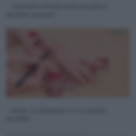
…. mescolarli e ottenere nuove colorazioni e
sfumature personali …
….che poi si riutilizzeranno con un semplice
pennellino.