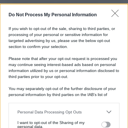
Salva il mio nome, email, e sito in questo
browser per la prossima volta che commento.
Do Not Process My Personal Information
If you wish to opt-out of the sale, sharing to third parties, or
processing of your personal or sensitive information for
targeted advertising by us, please use the below opt-out
section to confirm your selection.
Please note that after your opt-out request is processed you
may continue seeing interest-based ads based on personal
APPENA PUBBLICATI
information utilized by us or personal information disclosed to
third parties prior to your opt-out.
Costume da buttare? Ecco 8 consigli per farlo durare di più
You may separately opt-out of the further disclosure of your
Perché alcune maglie in cotone sono morbide e altre
personal information by third parties on the IAB’s list of
ruvide? Ecco come sceglierle
downstream participants.
Il mare è davvero più pulito alle 8 o alle 18? Ecco quando
Personal Data Processing Opt Outs
This information may also be disclosed by us to third parties
fare il bagno
on the IAB’s List of Downstream Participants that may further
I want to opt-out of the Sharing of my
disclose it to other third parties.
personal data.