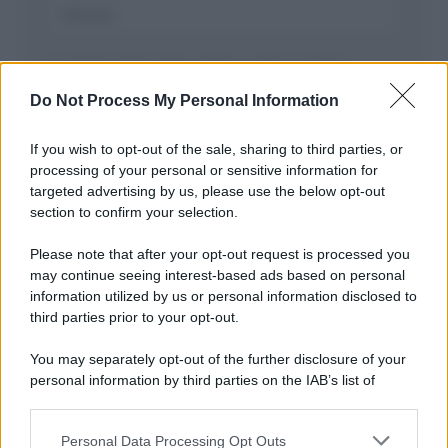
Salva il mio nome, email, e sito in questo
browser per la prossima volta che commento.
Do Not Process My Personal Information
If you wish to opt-out of the sale, sharing to third parties, or
processing of your personal or sensitive information for
targeted advertising by us, please use the below opt-out
section to confirm your selection.
Please note that after your opt-out request is processed you
may continue seeing interest-based ads based on personal
APPENA PUBBLICATI
information utilized by us or personal information disclosed to
third parties prior to your opt-out.
Costume da buttare? Ecco 8 consigli per farlo durare di più
You may separately opt-out of the further disclosure of your
Perché alcune maglie in cotone sono morbide e altre
personal information by third parties on the IAB’s list of
ruvide? Ecco come sceglierle
downstream participants.
Il mare è davvero più pulito alle 8 o alle 18? Ecco quando
Personal Data Processing Opt Outs
This information may also be disclosed by us to third parties