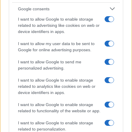
Google consents
I want to allow Google to enable storage
related to advertising like cookies on web or
device identifiers in apps.
I want to allow my user data to be sent to
Google for online advertising purposes.
I want to allow Google to send me
personalized advertising.
I want to allow Google to enable storage
related to analytics like cookies on web or
device identifiers in apps.
I want to allow Google to enable storage
related to functionality of the website or app.
I want to allow Google to enable storage
Facebook
Instagram
YouTube
TikTok
Threads
related to personalization.