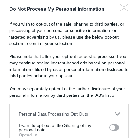
browser per la prossima volta che commento.
Do Not Process My Personal Information
If you wish to opt-out of the sale, sharing to third parties, or
processing of your personal or sensitive information for
targeted advertising by us, please use the below opt-out
section to confirm your selection.
Please note that after your opt-out request is processed you
may continue seeing interest-based ads based on personal
APPENA PUBBLICATI
information utilized by us or personal information disclosed to
third parties prior to your opt-out.
Costume da buttare? Ecco 8 consigli per farlo durare di più
You may separately opt-out of the further disclosure of your
Perché alcune maglie in cotone sono morbide e altre
personal information by third parties on the IAB’s list of
ruvide? Ecco come sceglierle
downstream participants.
Il mare è davvero più pulito alle 8 o alle 18? Ecco quando
Personal Data Processing Opt Outs
This information may also be disclosed by us to third parties
fare il bagno
on the IAB’s List of Downstream Participants that may further
I want to opt-out of the Sharing of my
disclose it to other third parties.
personal data.
Come pulire le foglie delle piante da appartamento dalla
Opted In