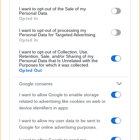
Please note that this website/app uses one or more Google
polvere per aiutarle a fare la fotosintesi
services and may gather and store information including but
I want to opt-out of the Sale of my
Personal Data.
not limited to your visit or usage behaviour. You may click to
Sbrinare il freezer in pochi minuti: perché 2 millimetri di
Opted In
grant or deny consent to Google and its third-party tags to
ghiaccio aumentano del 20% i consumi
use your data for below specified purposes in below Google
I want to opt-out of processing my
consent section.
Personal Data for Targeted Advertising.
Opted In
CO2WEB
I want to opt-out of Collection, Use,
Retention, Sale, and/or Sharing of my
Personal Data that Is Unrelated with the
Purposes for which it was collected.
Opted Out
Google consents
I want to allow Google to enable storage
related to advertising like cookies on web or
device identifiers in apps.
I want to allow my user data to be sent to
Google for online advertising purposes.