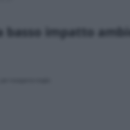
 a basso impatto ambi
 per mangiarne meglio