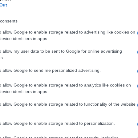
Out
 hanno una proporzione più corretta tra pascolo e
cisamente inferiore, il bestiame vive meglio e la
consents
Questo tipo di produzione però, può arrivare a
o allow Google to enable storage related to advertising like cookies on
arne convenzionale, quindi la soluzione migliore è
evice identifiers in apps.
o e per risparmiare conviene comprarla
o allow my user data to be sent to Google for online advertising
llevatori sono sempre più attrezzati per la vendita
s.
giche, molto spesso a conduzione familiare, dove è
rezzi davvero accessibili.
to allow Google to send me personalized advertising.
o allow Google to enable storage related to analytics like cookies on
arne a basso impatto, ma ce ne sono tanti altri in
evice identifiers in apps.
 fare una visita in queste piccole aziende per
 lo fanno, ma mi raccomando assicuratevi che non
o allow Google to enable storage related to functionality of the website
no una parte dell’anno al pascolo. Ecco i miei:
o allow Google to enable storage related to personalization.
o allow Google to enable storage related to security, including