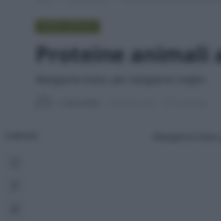
GREEN LIFESTYLE
Proteine animali
Mangiarne meno, per mangiarne meglio
Di
Tessa Gelisio
28 Ottobre 2020
5 min lettura
Mangiarne meno,
CONDIVIDI