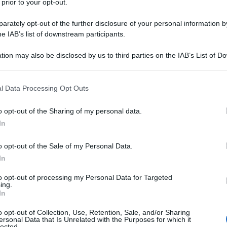
 prior to your opt-out.
rately opt-out of the further disclosure of your personal information by
he IAB’s list of downstream participants.
tion may also be disclosed by us to third parties on the IAB’s List of 
 that may further disclose it to other third parties.
o quelle che vengono prodotte seguendo metodi
 that this website/app uses one or more Google services and may gath
 animale, senza l’utilizzo di mangimi Ogm, che
l Data Processing Opt Outs
including but not limited to your visit or usage behaviour. You may click 
muovere e vivere all’aria aperta. Questo tipo di
 to Google and its third-party tags to use your data for below specifi
o opt-out of the Sharing of my personal data.
 carne, una vita migliore all’animale e un minor
ogle consent section.
In
a scorsa settimana quanto
produzione di carne
,
asse negativamente sull’intero ecosistema, un
o opt-out of the Sale of my Personal Data.
 Ogm, tra le prime cause della deforestazione
In
oduzione di soia. Ma non solo, le “fabbriche di
to opt-out of processing my Personal Data for Targeted
ing.
iche: animali pompati per aumentare le
In
quadrati e tra le prime fonti di emissioni di gas
o opt-out of Collection, Use, Retention, Sale, and/or Sharing
ersonal Data that Is Unrelated with the Purposes for which it
lected.