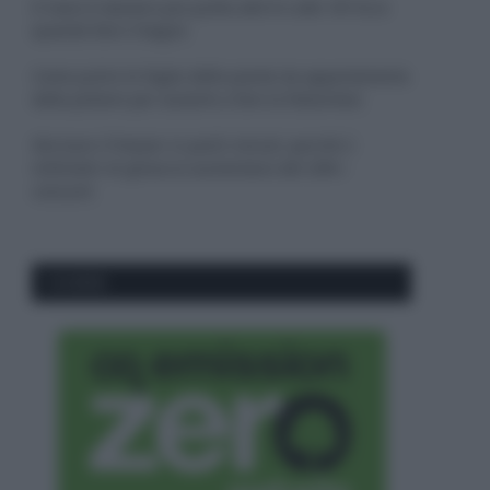
Il mare è davvero più pulito alle 8 o alle 18? Ecco
quando fare il bagno
Come pulire le foglie delle piante da appartamento
dalla polvere per aiutarle a fare la fotosintesi
Sbrinare il freezer in pochi minuti: perché 2
millimetri di ghiaccio aumentano del 20% i
consumi
CO2WEB