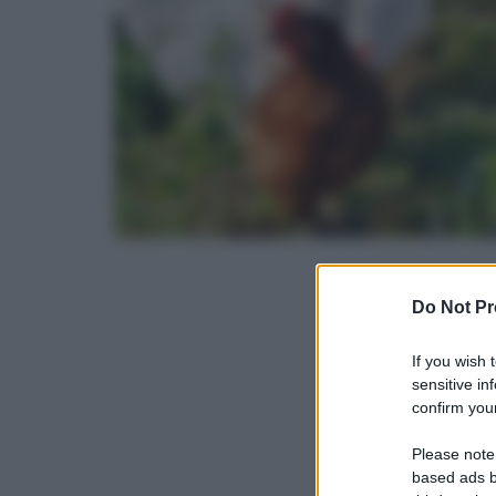
Do Not Pr
If you wish 
sensitive in
confirm your
Please note
based ads b