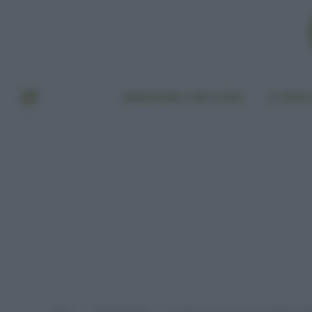
BENESSERE E BELLEZZA
A TAVO
Home
Green lifestyle
Proteine animali a basso impatto am
»
»