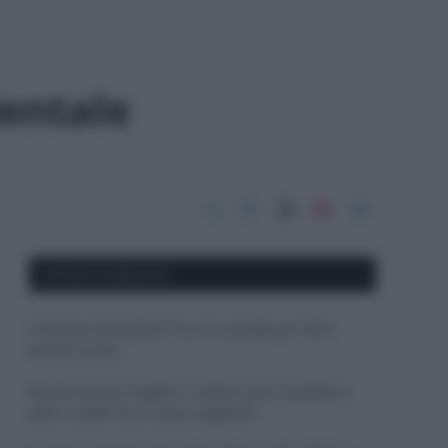
entale
APPENA PUBBLICATI
Costume da buttare? Ecco 8 consigli per farlo
durare di più
Perché alcune maglie in cotone sono morbide e
altre ruvide? Ecco come sceglierle