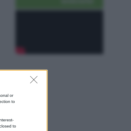
sonal or
ection to
nterest-
closed to