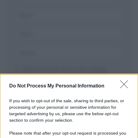
Salva il mio nome, email, e sito in questo
browser per la prossima volta che commento.
Do Not Process My Personal Information
If you wish to opt-out of the sale, sharing to third parties, or
processing of your personal or sensitive information for
targeted advertising by us, please use the below opt-out
section to confirm your selection.
Please note that after your opt-out request is processed you
APPENA PUBBLICATI