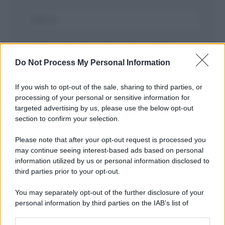
Salva il mio nome, email, e sito in questo
browser per la prossima volta che commento.
Do Not Process My Personal Information
If you wish to opt-out of the sale, sharing to third parties, or
processing of your personal or sensitive information for
targeted advertising by us, please use the below opt-out
section to confirm your selection.
Please note that after your opt-out request is processed you
may continue seeing interest-based ads based on personal
APPENA PUBBLICATI
information utilized by us or personal information disclosed to
third parties prior to your opt-out.
Costume da buttare? Ecco 8 consigli per farlo durare di più
You may separately opt-out of the further disclosure of your
Perché alcune maglie in cotone sono morbide e altre
personal information by third parties on the IAB’s list of
ruvide? Ecco come sceglierle
downstream participants.