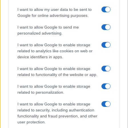
I want to allow my user data to be sent to
Google for online advertising purposes.
I want to allow Google to send me
personalized advertising.
I want to allow Google to enable storage
related to analytics like cookies on web or
device identifiers in apps.
I want to allow Google to enable storage
related to functionality of the website or app.
I want to allow Google to enable storage
Facebook
Instagram
YouTube
TikTok
Threads
related to personalization.
I want to allow Google to enable storage
related to security, including authentication
© 2026 Ecocentrica.it di TESSA SRL - P. IVA 07010600968 - sede legale:
functionality and fraud prevention, and other
Via Paradisino 5, 57016 Rosignano Marittimo (LI). Tutti i diritti
user protection.
riservati.
Preferenze Privacy