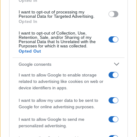
Opted In
grant or deny consent to Google and its third-party tags to
cattivi odori in estate
use your data for below specified purposes in below Google
I want to opt-out of processing my
consent section.
Personal Data for Targeted Advertising.
Opted In
CO2WEB
I want to opt-out of Collection, Use,
Retention, Sale, and/or Sharing of my
Personal Data that Is Unrelated with the
Purposes for which it was collected.
Opted Out
Google consents
I want to allow Google to enable storage
related to advertising like cookies on web or
device identifiers in apps.
I want to allow my user data to be sent to
Google for online advertising purposes.
I want to allow Google to send me
personalized advertising.