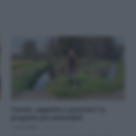
Trench, cappotto o piumino? Le
proposte più sostenibili
Di
Tessa Gelisio
6 Novembre 2024