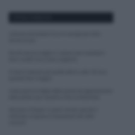
APPENA PUBBLICATI
Costume da buttare? Ecco 8 consigli per farlo
durare di più
Perché alcune maglie in cotone sono morbide e
altre ruvide? Ecco come sceglierle
Il mare è davvero più pulito alle 8 o alle 18? Ecco
quando fare il bagno
Come pulire le foglie delle piante da appartamento
dalla polvere per aiutarle a fare la fotosintesi
Sbrinare il freezer in pochi minuti: perché 2
millimetri di ghiaccio aumentano del 20% i
consumi