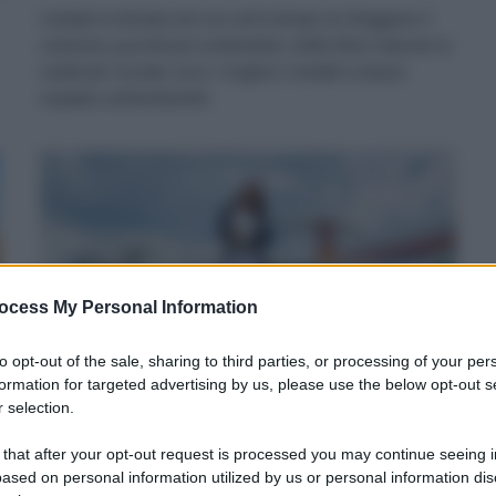
L’estate è entrata nel vivo ed è tempo di sfoggiare il
costume, purché più sostenibile. Dalle fibre naturali ai
materiali riciclati, ecco i migliori modelli a basso
impatto sull’ambiente!
ocess My Personal Information
to opt-out of the sale, sharing to third parties, or processing of your per
formation for targeted advertising by us, please use the below opt-out s
 selection.
Scarpe più sostenibili per la
primavera
 that after your opt-out request is processed you may continue seeing i
ased on personal information utilized by us or personal information dis
Di
Tessa Gelisio
20 Maggio 2024