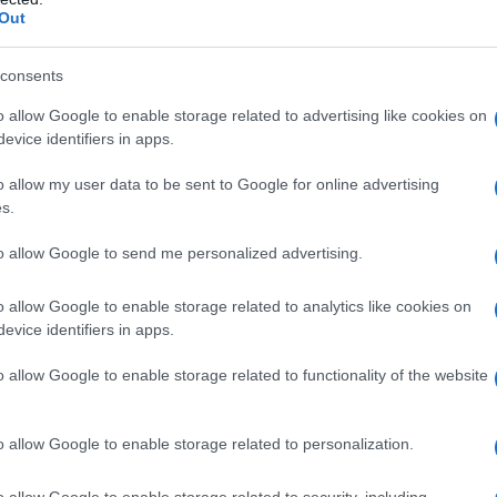
smaltimento
Out
Di
Tessa Gelisio
9 Maggio 2024
consents
Non tutti lo sanno, ma gran parte degli abiti usati non
o allow Google to enable storage related to advertising like cookies on
finiscono negli impianti di riciclo o donati ai bisognosi,
evice identifiers in apps.
bensì in discariche a cielo aperto in Africa. Ecco
l’ennesimo danno causato dalla fast fashion.
o allow my user data to be sent to Google for online advertising
s.
to allow Google to send me personalized advertising.
o allow Google to enable storage related to analytics like cookies on
evice identifiers in apps.
o allow Google to enable storage related to functionality of the website
o allow Google to enable storage related to personalization.
I 5 capi base più sostenibili per la
o allow Google to enable storage related to security, including