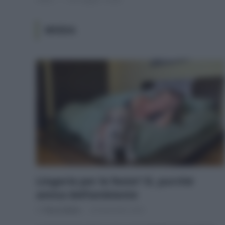
MODA
Lingerie per le feste? Sì, purché
amica dell’ambiente
Di
Tessa Gelisio
26 Novembre 2024