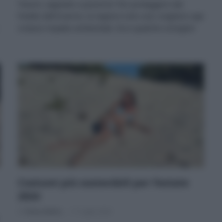
Trench, cappotto o piumino? Per proteggersi dal
freddo dell’inverno, la regola è solo una: scegliere capi
a basso impatto ambientale. Ecco qualche consiglio!
Costumi più sostenibili per l’estate
2024
Di
Tessa Gelisio
17 Luglio 2024