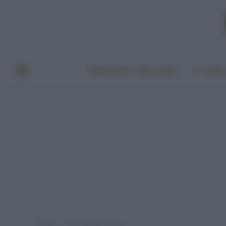
BENESSERE E BELLEZZA
A TAVO
Home
Post taggati "moda"
»