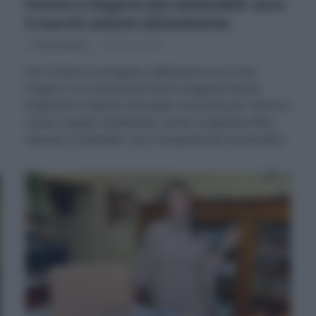
Intimo e lingerie più sostenibili: ecco
5 marchi attenti all’ambiente
Di
Tessa Gelisio
15 Marzo 2024
Con l’intimo e la lingerie, l’attenzione non è mai
troppa. E non solo perché serve scegliere tessuti
traspiranti e delicati sulla pelle, ma anche per ridurre il
nostro impatto ambientale. Come? Scegliendo fibre
naturali e sostenibili: ecco 5 proposte da non perdere.