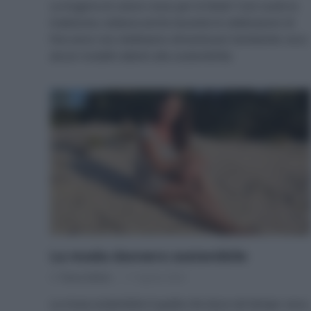
La lingerie di colore rosso per le feste? Così vuole la
tradizione, tuttavia anche durante le celebrazioni di
fine anno non dobbiamo dimenticare l’ambiente: ecco
alcuni modelli attenti alla sostenibilità.
La moda davvero sostenibile
Di
Tessa Gelisio
11 Agosto 2024
La mosa sostenibile è quella che dura nel tempo: ecco,