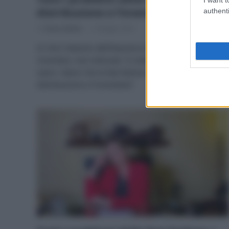
distribuzione e l’invenduto
authenti
Di
Tessa Gelisio
2 Maggio 2024
In Cile il deserto dell’Atacama è sommerso da abiti
invenduti, mai indossati. Vi siete mai chiesti quali
siano i danni che la fast fashion causa anche con la
distribuzione e l’invenduto?