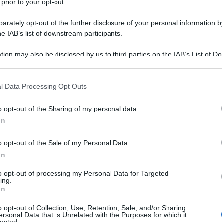
 prior to your opt-out.
Con la primavera entrata nel vivo, è giunto il
rately opt-out of the further disclosure of your personal information by
momento del cambio scarpe. Ma come sceglierle più
he IAB’s list of downstream participants.
sostenibili? Bisogna prestare attenzione ai materiali
utilizzati, alla produzione e alla distribuzione: ecco i
tion may also be disclosed by us to third parties on the IAB’s List of 
miei consigli.
 that may further disclose it to other third parties.
 that this website/app uses one or more Google services and may gath
l Data Processing Opt Outs
including but not limited to your visit or usage behaviour. You may click 
 to Google and its third-party tags to use your data for below specifi
o opt-out of the Sharing of my personal data.
ogle consent section.
In
o opt-out of the Sale of my Personal Data.
In
to opt-out of processing my Personal Data for Targeted
ing.
In
Tutti i problemi della fast fashion: i
o opt-out of Collection, Use, Retention, Sale, and/or Sharing
danni ambientali di fine vita e
ersonal Data that Is Unrelated with the Purposes for which it
lected.