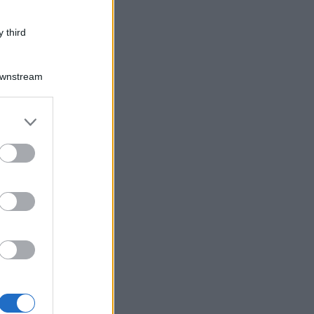
 third
Downstream
er and store
to grant or
ed purposes