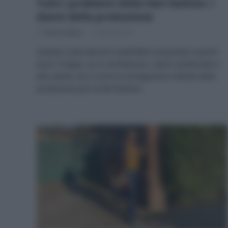
Tutti i problemi della fast fashion: i
danni della produzione
Di
Tessa Gelisio
19 Aprile 2024
Quanto costa davvero quell’abito acquistato a pochi
euro? Troppo, se si considerano i danni ambientali e
alla salute: ecco come le conseguenze nefaste della
produzione per la fast fashion.